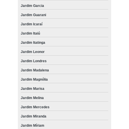
Jardim Garcia
atendimento a domicílio para cachorro preços Vila Georgina
Jardim Guarani
atendimento a domicílio gato preços Jardim Santa Terezinha
Jardim Icaraí
onde agendar atendimento a domicílio para cachorro Jardim São
Marcos
Jardim Itaiú
onde tem atendimento veterinário a domicílio para cachorros Nova
Jardim Itatinga
Campinas
Jardim Leonor
atendimento a domicílio para animais de pequeno porte preços
Jardim Roseira
Jardim Londres
atendimento a domicílio para gato preços Jardim das Oliveiras
Jardim Madalena
Jardim Magnólia
onde agendar atendimento a domicílio para animais domésticos
Parque da Figueira
Jardim Marisa
atendimento veterinário a domicílio para gatos preços Gramado
Jardim Melina
atendimento a domicílio gato DIC IV
Jardim Mercedes
onde tem atendimento a domicílio para animais domésticos Jardim
Jardim Miranda
Santana
Jardim Míriam
atendimento veterinário domicílio preços DIC IV