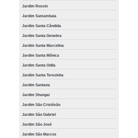
Fernanda
Jardim Rossin
atendimento veterinário a domicílio para gatos Vila Brandina
Jardim Samambaia
onde tem atendimento veterinário a domicílio para gatos Friburgo
Jardim Santa Cândida
atendimento veterinário a domicílio preços Jardim Cristina
Jardim Santa Genebra
onde agendar atendimento veterinário a domicílio para cachorros
Jardim Santa Marcelina
Vila Perseu Leite de Barros
Jardim Santa Mônica
atendimento a domicílio para animais domésticos preços Jardim
Campineiro
Jardim Santa Odila
onde agendar atendimento a domicílio para gato Parque dos
Jardim Santa Terezinha
Pomares
Jardim Santana
onde agendar atendimento veterinário a domicílio para cachorros
Residencial Parque Bandeirantes
Jardim Shangai
atendimento a domicílio cachorro preços Jardim Cristina
Jardim São Cristóvão
Jardim São Gabriel
Jardim São José
Jardim São Marcos