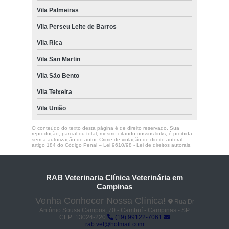
Vila Palmeiras
Vila Perseu Leite de Barros
Vila Rica
Vila San Martin
Vila São Bento
Vila Teixeira
Vila União
O conteúdo do texto desta página é de direito reservado. Sua
reprodução, parcial ou total, mesmo citando nossos links, é proibida
sem a autorização do autor. Crime de violação de direito autoral –
artigo 184 do Código Penal –
Lei 9610/98 - Lei de direitos autorais
.
RAB Veterinaria Clínica Veterinária em
Campinas
Venha Conhecer Nossa Clínica!
Rua Dr
Antônio Sousa Campos, 70 - Cambuí - Campinas - SP
CEP: 13024-220
(19) 99122-7061
rab.vet@hotmail.com