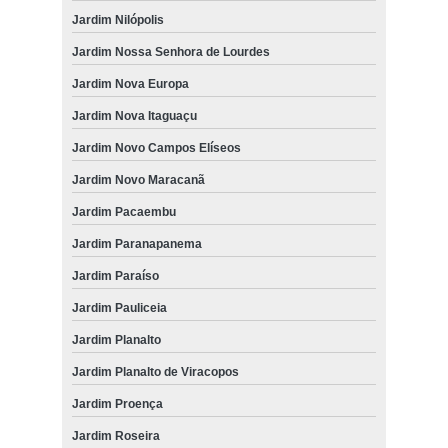
Jardim Nilópolis
onde agendar atendimento a domicílio gato Vila Formosa
Jardim Nossa Senhora de Lourdes
onde tem atendimento veterinário domicílio Vila Formosa
Jardim Nova Europa
atendimento veterinário domicílio Jardim Santa Genebra
Jardim Nova Itaguaçu
atendimento a domicílio para animais de pequeno porte Jardim
Leonor
Jardim Novo Campos Elíseos
onde tem atendimento a domicílio para cachorro Ponte Preta
Jardim Novo Maracanã
onde agendar atendimento a domicílio gato Vila Perseu Leite de
Jardim Pacaembu
Barros
Jardim Paranapanema
atendimento a domicílio para cães e gatos Vila Georgina
Jardim Paraíso
atendimento a domicílio gato preços Parque Industrial
Jardim Pauliceia
onde tem atendimento a domicílio cachorro Vila São Bento
Jardim Planalto
atendimento a domicílio gato Jardim Magnólia
Jardim Planalto de Viracopos
atendimento veterinário a domicílio para cachorros Jardim Nova
Jardim Proença
Itaguaçu
Jardim Roseira
onde tem atendimento veterinário a domicílio para cachorros Jardim