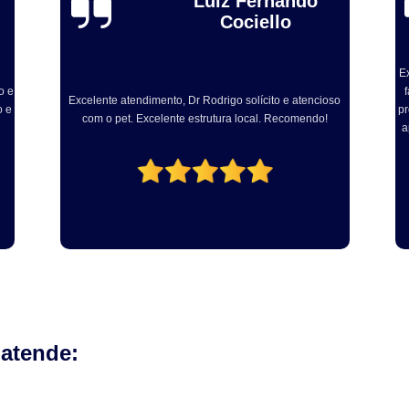
Alexandre Toebe
Gadelha
Odontologia para Cães
Odontologia p
Odontologia para Gatos
Odontologia par
Excelente, sou médico veterinário e levei ainda dog para
Odontologia Pet
Ozonioterapia C
fazer procedimento com Dr Rodrigo. Muito atencioso e
ex
so
profissional. Centro cirúrgico bem equipado e com vários
em
Ozonioterapia para Animais Pequ
aparelhos modernos para realização dos procedimento
fe
Ozonioterapia para Cachorro Campinas
odontológicos!
Ozonioterapia para Cães
Ozonioterapia 
Ozonioterapia para Gatos e Cachorros
Veterinário
Veterinário 24 Horas
Veterinário Animais Exóticos
Veterinário
Veterinário Especialista em Gatos
Veteri
Veterinário Popular
Veterinário 
 atende: