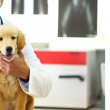
Exames Laboratoriais para P
Exame Cardiograma para Anima
Exame de Sangue para Gato
Exame de Sa
Exame de Ultrassom para Gato
Ex
Exame para Animais
Exame para Animai
Exame para Cachorro
Exames Laborat
Laserterapia para Animais
La
Laserterapia para Animais Pequenos
Laser
Laserterapia para Cães e G
Laserterapia para Gatos e Cachorros
La
Laserterapia Pet São Paulo
Limpeza de T
Limpeza de Tártaro Canino
Limpeza de Tár
Limpeza de Tártaro em Cães
Limpeza de Tá
Limpeza Dentária Canina
Limpeza