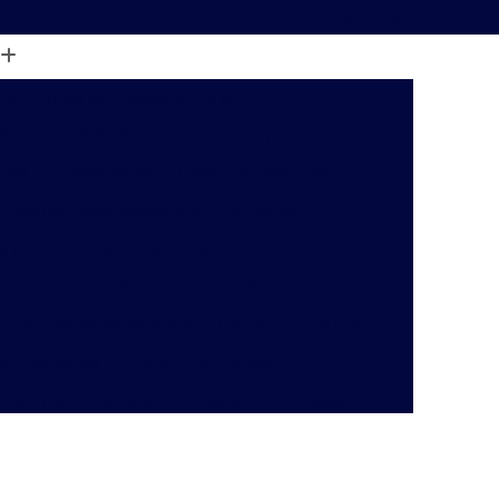
(19) 99122-7061
ara Animais de Pequeno Porte
ticos
Atendimento a Domicílio para Cachorro
atos
Atendimento a Domicílio para Gato
Atendimento Veterinário a Domicílio
 a Domicílio para Cachorros
 Gatos
Atendimento Veterinário Domicílio
Atendimento Veterinário Domicílio São Paulo
p Cachorros
Check Up Canino
eck Up em Cachorro
Check Up em Gatos
inário
Check-up Veterinário Campinas
o
Check-up Veterinário para Gatos