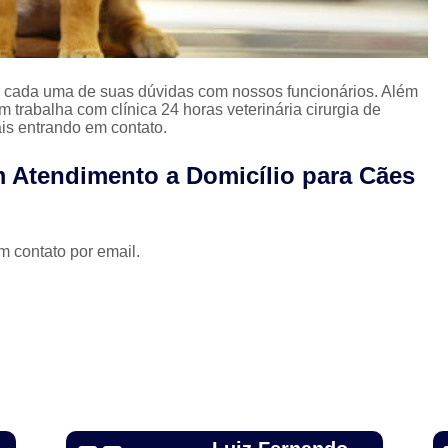
Limpeza Tártaro São Paulo
Odon
Odonto para Cães e Gatos
Odonto par
er cada uma de suas dúvidas com nossos funcionários. Além
Odonto Veterinário
Odontologia A
trabalha com clínica 24 horas veterinária cirurgia de
is entrando em contato.
Odontologia Animal São Paulo
Odo
Odontologia Veterinária
Odo
 Atendimento a Domicílio para Cães
Odontologia para Animais Exóticos
Odontologia para Cachorros
Od
m contato por email.
Odontologia para Cachorros e Gatos
Odontologia para Coelhos
Odontologia para Porquinho da í
Odontologia Veterinária para C
Odontologia para Animais de Estimação
Odontologia para Cachorro Campinas