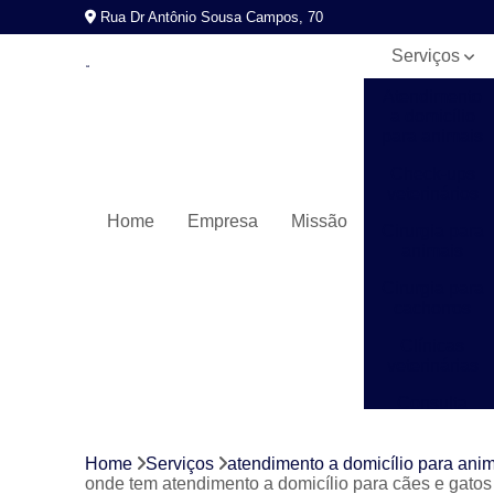
Rua Dr Antônio Sousa Campos, 70
Serviços
Atendimento
a domicílio
para animais
Check-ups
veterinários
Home
Empresa
Missão
Cirurgia para
animais
Cirurgia para
cachorros
Clínicas
veterinárias
Consulta
veterinária
Exames
Home
Serviços
atendimento a domicílio para ani
laboratoriais
onde tem atendimento a domicílio para cães e gat