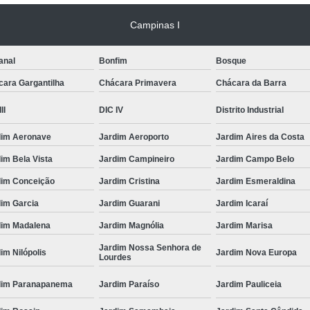
Campinas I
anal
Bonfim
Bosque
cara Gargantilha
Chácara Primavera
Chácara da Barra
II
DIC IV
Distrito Industrial
dim Aeronave
Jardim Aeroporto
Jardim Aires da Costa
im Bela Vista
Jardim Campineiro
Jardim Campo Belo
dim Conceição
Jardim Cristina
Jardim Esmeraldina
dim Garcia
Jardim Guarani
Jardim Icaraí
dim Madalena
Jardim Magnólia
Jardim Marisa
Jardim Nossa Senhora de
im Nilópolis
Jardim Nova Europa
Lourdes
dim Paranapanema
Jardim Paraíso
Jardim Pauliceia