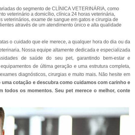
Clínica Veterinária com Atendimento Resid
s variadas do segmento de CLÍNICA VETERINÁRIA, como
Clínica Veterinária Mais Próxima
Clínica V
 veterinário a domicílio, clínica 24 horas veterinária,
ais veterinários, exame de sangue em gatos e cirurgia de
Clínica Veterinária Próximo a Mim
Clínica
lientes através de um atendimento único e alta qualidade
Consulta para Cachorro
Consulta Veterin
atas o cuidado que ele merece, a qualquer hora do dia ou da
Consulta Veterinária Dermatológica para C
terinaria. Nossa equipe altamente dedicada e especializada
Consulta Veterinária para Animais de Est
ssidades de saúde do seu pet, garantindo bem-estar e
Consulta Veterinária para Cachorr
equipamentos de última geração e uma estrutura completa,
Consulta Veterinária para Gatos
exames diagnósticos, cirurgias e muito mais. Não hesite em
 uma cotação e descubra como cuidamos com carinho e
Exames Laboratoriais Animai
 em todos os momentos. Seu pet merece o melhor, conte
Exames Laboratoriais para Animais Peq
Exames Laboratoriais para Cachorro
Ex
Exames Laboratoriais para Cachorro São Paulo
Exames Laboratoriais para Cães e Ga