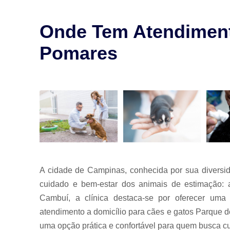
para animais
Exames para
Onde Tem Atendiment
animais
Pomares
Laserterapia
para pet
Limpeza de
tártaro
Odontologia
para animais
Odontologia
para animais
de estimação
Odontologia
A cidade de Campinas, conhecida por sua diversi
para pet
cuidado e bem-estar dos animais de estimação: a
Ozonioterapia
Cambuí, a clínica destaca-se por oferecer uma
animal
atendimento a domicílio para cães e gatos Parque 
Veterinários
uma opção prática e confortável para quem busca cui