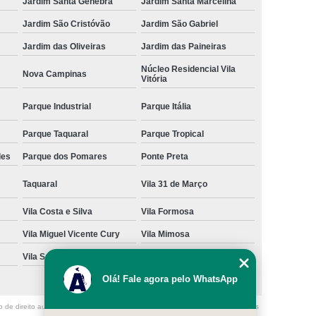
Jardim Santa Genebra
Jardim Santa Marcelina
Jardim São Cristóvão
Jardim São Gabriel
Jardim das Oliveiras
Jardim das Paineiras
Núcleo Residencial Vila
Nova Campinas
Vitória
Parque Industrial
Parque Itália
Parque Taquaral
Parque Tropical
des
Parque dos Pomares
Ponte Preta
Taquaral
Vila 31 de Março
Vila Costa e Silva
Vila Formosa
Vila Miguel Vicente Cury
Vila Mimosa
Vila San Martin
Vila São Bento
Olá! Fale agora pelo WhatsApp
o de direito autoral – artigo 184 do Código Penal –
Lei 9610/98 - Lei de direitos