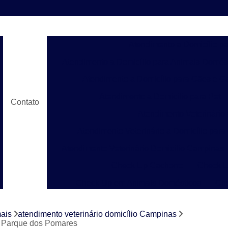
Atendimento a Domicílio p
Atendimento a Domicílio para Animais Domés
Atendimento a Domicílio para Cães e G
Atendimento a Domicílio para Pet
Contato
Atendimento Veterinário
Atendimento Veterinário a Domicílio para
Atendimento Veterinário Domicílio Campinas
Check Up Cachorro
Check U
Check Up em Animais Domésticos
Ch
Check Up para Gato
Check-up Veter
mais
atendimento veterinário domicílio Campinas
Check-up Veterinário em Cachorr
os Parque dos Pomares