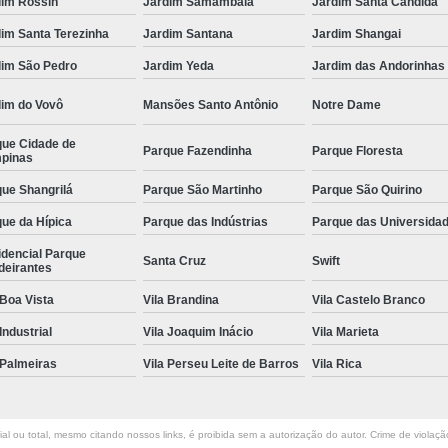
dim Rossin
Jardim Samambaia
Jardim Santa Cândida
im Santa Terezinha
Jardim Santana
Jardim Shangai
dim São Pedro
Jardim Yeda
Jardim das Andorinhas
dim do Vovô
Mansões Santo Antônio
Notre Dame
que Cidade de
Parque Fazendinha
Parque Floresta
pinas
ue Shangrilá
Parque São Martinho
Parque São Quirino
ue da Hípica
Parque das Indústrias
Parque das Universida
idencial Parque
Santa Cruz
Swift
deirantes
 Boa Vista
Vila Brandina
Vila Castelo Branco
 Industrial
Vila Joaquim Inácio
Vila Marieta
 Palmeiras
Vila Perseu Leite de Barros
Vila Rica
l ou total, mesmo citando nossos links, é proibida sem a autorização do autor. Crime de violaçã