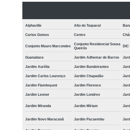
Alphaville
Alto do Taquaral
Ban
Carlos Gomes
Centro
Chá
Conjunto Residencial Sousa
Conjunto Mauro Marcondes
DIC I
Queirós
Guanabara
Jardim Adhemar de Barros
Jar
Jardim Aurélia
Jardim Bandeirantes
Jard
Jardim Carlos Lourenço
Jardim Chapadão
Jar
Jardim Flamboyant
Jardim Florence
Jar
Jardim Leonor
Jardim Londres
Jar
Jardim Miranda
Jardim Míriam
Jard
Jardim Novo Maracanã
Jardim Pacaembu
Jar