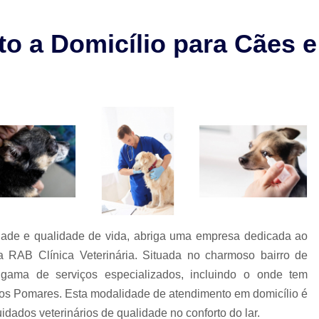
Check-up Veterinário São Paulo
Cirurgia em Animais Campinas
o a Domicílio para Cães e
Cirurgia em Animais São Paulo
Cirurgia Ortopédica em Cachorro
Cirurgia Ortopédica Veterinária
Cirurgia para Cachorros de Peq
Cirurgia de Castração de Cachorr
Cirurgia de Catarata em Cachorr
Cirurgia de Catarata para Cachorr
Cirurgia em Cachorro Idoso
Cirurgia Lux
dade e qualidade de vida, abriga uma empresa dedicada ao
Cirurgia para Cachorro Campinas
Cirurgia
 RAB Clínica Veterinária. Situada no charmoso bairro de
 gama de serviços especializados, incluindo o onde tem
Clínica 24 Horas Veterinária
Clínica 
dos Pomares. Esta modalidade de atendimento em domicílio é
Clínica Veterinária Campinas
Clínic
dados veterinários de qualidade no conforto do lar.