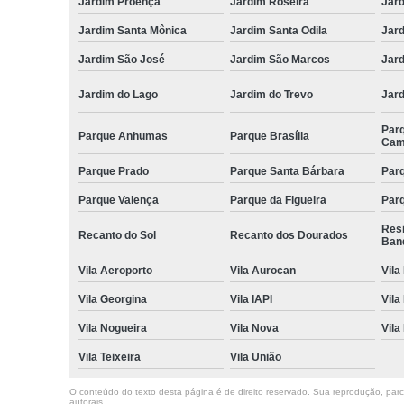
Jardim Proença
Jardim Roseira
Jar
Jardim Santa Mônica
Jardim Santa Odila
Jard
Jardim São José
Jardim São Marcos
Jar
Jardim do Lago
Jardim do Trevo
Jar
Par
Parque Anhumas
Parque Brasília
Cam
Parque Prado
Parque Santa Bárbara
Parq
Parque Valença
Parque da Figueira
Parq
Res
Recanto do Sol
Recanto dos Dourados
Ban
Vila Aeroporto
Vila Aurocan
Vila
Vila Georgina
Vila IAPI
Vila
Vila Nogueira
Vila Nova
Vila
Vila Teixeira
Vila União
O conteúdo do texto desta página é de direito reservado. Sua reprodução, parcia
autorais
.