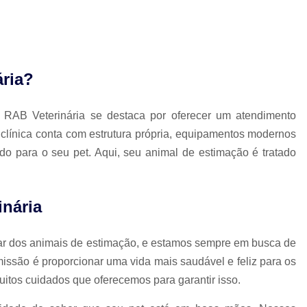
Exames Laboratoriais para P
Exame Cardiograma para Anima
Exame de Sangue para Gato
Exame de Sa
Exame de Ultrassom para Gato
Ex
ária?
Exame para Animais
Exame para Animai
a RAB Veterinária se destaca por oferecer um atendimento
Exame para Cachorro
Exames Laborat
clínica conta com estrutura própria, equipamentos modernos
Laserterapia para Animais
La
ado para o seu pet. Aqui, seu animal de estimação é tratado
Laserterapia para Animais Pequenos
Laser
Laserterapia para Cães e G
inária
Laserterapia para Gatos e Cachorros
La
Laserterapia Pet São Paulo
Limpeza de T
tar dos animais de estimação, e estamos sempre em busca de
Limpeza de Tártaro Canino
Limpeza de Tár
issão é proporcionar uma vida mais saudável e feliz para os
uitos cuidados que oferecemos para garantir isso.
Limpeza de Tártaro em Cães
Limpeza de Tá
Limpeza Dentária Canina
Limpeza