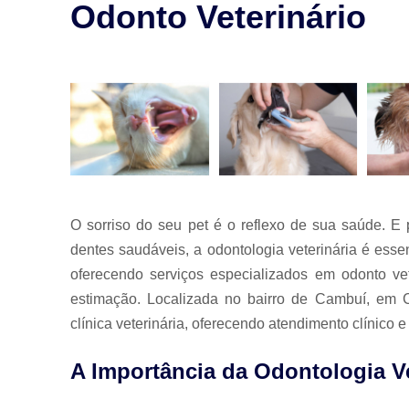
para animais
Odonto Veterinário
Exames para
animais
Laserterapia
para pet
Limpeza de
tártaro
Odontologia
para animais
O sorriso do seu pet é o reflexo de sua saúde. E 
Odontologia
para animais
dentes saudáveis, a odontologia veterinária é esse
de estimação
oferecendo serviços especializados em odonto ve
Odontologia
estimação. Localizada no bairro de Cambuí, em 
para pet
clínica veterinária, oferecendo atendimento clínico e
Ozonioterapia
animal
A Importância da Odontologia Ve
Veterinários