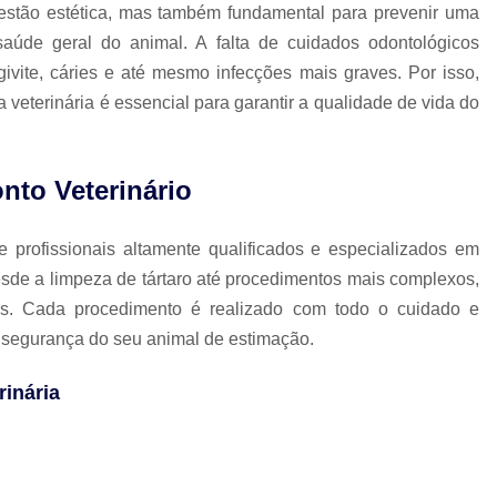
Clínica Veterinária com Atendimento Resid
stão estética, mas também fundamental para prevenir uma
aúde geral do animal. A falta de cuidados odontológicos
Clínica Veterinária Mais Próxima
Clínica V
ivite, cáries e até mesmo infecções mais graves. Por isso,
Clínica Veterinária Próximo a Mim
Clínica
 veterinária é essencial para garantir a qualidade de vida do
Consulta para Cachorro
Consulta Veterin
Consulta Veterinária Dermatológica para C
nto Veterinário
Consulta Veterinária para Animais de Est
Consulta Veterinária para Cachorr
profissionais altamente qualificados e especializados em
Consulta Veterinária para Gatos
esde a limpeza de tártaro até procedimentos mais complexos,
ias. Cada procedimento é realizado com todo o cuidado e
Exames Laboratoriais Animai
a segurança do seu animal de estimação.
Exames Laboratoriais para Animais Peq
Exames Laboratoriais para Cachorro
Ex
rinária
Exames Laboratoriais para Cachorro São Paulo
Exames Laboratoriais para Cães e Ga