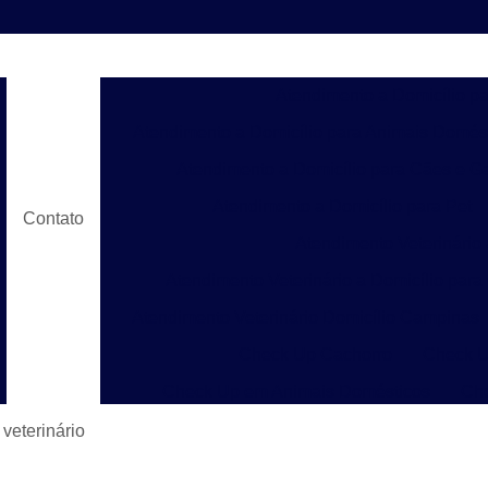
Atendimento a Domicílio p
Atendimento a Domicílio para Animais Domés
Atendimento a Domicílio para Cães e G
Atendimento a Domicílio para Pet
Contato
Atendimento Veterinário
Atendimento Veterinário a Domicílio para
Atendimento Veterinário Domicílio Campinas
Check Up Cachorro
Check U
Check Up em Animais Domésticos
Ch
Check Up para Gato
Check-up Veter
veterinário
Check-up Veterinário em Cachorr