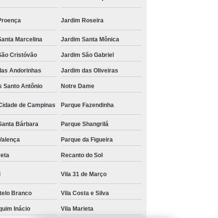
odonto veterinário Parque Santa Bárbara
Proença
Jardim Roseira
odonto para cães orçamento Jardim Pauliceia
Santa Marcelina
Jardim Santa Mônica
odonto para cães e gatos Vila Perseu Leite de Barros
São Cristóvão
Jardim São Gabriel
onde tem odonto veterinário Jardim Pacaembu
das Andorinhas
Jardim das Oliveiras
onde encontrar odontologia cachorros Santa Cruz
 Santo Antônio
Notre Dame
onde encontrar odonto para cães e gatos Jardim Miranda
Cidade de Campinas
Parque Fazendinha
odonto veterinária orçamento Parque dos Pomares
Santa Bárbara
Parque Shangrilá
Valença
Parque da Figueira
odontologia para cachorros de médio porte Jardim
Planalto
reta
Recanto do Sol
onde tem odontologia para cachorros de médio porte
l
Vila 31 de Março
Chácara Gargantilha
stelo Branco
Vila Costa e Silva
onde encontrar odonto para animais Jardim Aurélia
quim Inácio
Vila Marieta
odonto veterinário Jardim Roseira