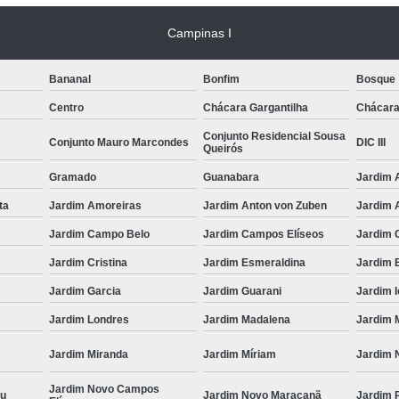
Campinas I
Bananal
Bonfim
Bosque
Centro
Chácara Gargantilha
Chácara
Conjunto Residencial Sousa
Conjunto Mauro Marcondes
DIC III
Queirós
Gramado
Guanabara
Jardim 
ta
Jardim Amoreiras
Jardim Anton von Zuben
Jardim 
Jardim Campo Belo
Jardim Campos Elíseos
Jardim 
Jardim Cristina
Jardim Esmeraldina
Jardim 
Jardim Garcia
Jardim Guarani
Jardim I
Jardim Londres
Jardim Madalena
Jardim 
Jardim Miranda
Jardim Míriam
Jardim N
Jardim Novo Campos
çu
Jardim Novo Maracanã
Jardim