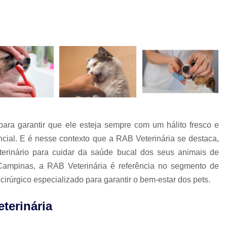
Check-up Veterinário São Paulo
Cirurgia em Animais Campinas
Cirurgia em Animais São Paulo
Cirurgia Ortopédica em Cachorro
Cirurgia Ortopédica Veterinária
Cirurgia para Cachorros de Peq
Cirurgia de Castração de Cachorr
para garantir que ele esteja sempre com um hálito fresco e
Cirurgia de Catarata em Cachorr
ncial. E é nesse contexto que a RAB Veterinária se destaca,
Cirurgia de Catarata para Cachorr
terinário para cuidar da saúde bucal dos seus animais de
Cirurgia em Cachorro Idoso
Cirurgia Lux
Campinas, a RAB Veterinária é referência no segmento de
Cirurgia para Cachorro Campinas
Cirurgia
 cirúrgico especializado para garantir o bem-estar dos pets.
Clínica 24 Horas Veterinária
Clínica 
terinária
Clínica Veterinária Campinas
Clínic