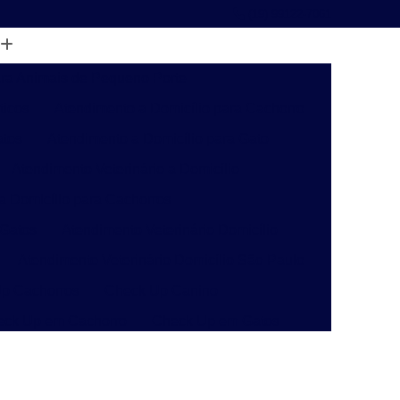
(19) 99122-7061
ara Animais de Pequeno Porte
ticos
Atendimento a Domicílio para Cachorro
atos
Atendimento a Domicílio para Gato
Atendimento Veterinário a Domicílio
 a Domicílio para Cachorros
 Gatos
Atendimento Veterinário Domicílio
Atendimento Veterinário Domicílio São Paulo
p Cachorros
Check Up Canino
eck Up em Cachorro
Check Up em Gatos
inário
Check-up Veterinário Campinas
o
Check-up Veterinário para Gatos