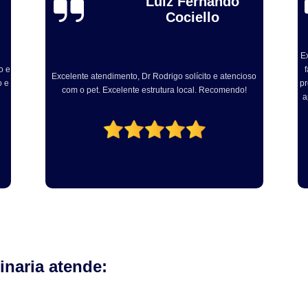
Alexandre Toebe
Gadelha
Odontologia para Cães
Odontologia p
Odontologia para Gatos
Odontologia par
Excelente, sou médico veterinário e levei ainda dog para
Odontologia Pet
Ozonioterapia C
fazer procedimento com Dr Rodrigo. Muito atencioso e
ex
so
profissional. Centro cirúrgico bem equipado e com vários
em
Ozonioterapia para Animais Pequ
aparelhos modernos para realização dos procedimento
fe
Ozonioterapia para Cachorro Campinas
odontológicos!
Ozonioterapia para Cães
Ozonioterapia 
Ozonioterapia para Gatos e Cachorros
Veterinário
Veterinário 24 Horas
Veterinário Animais Exóticos
Veterinário
Veterinário Especialista em Gatos
Veteri
Veterinário Popular
Veterinário 
naria atende: