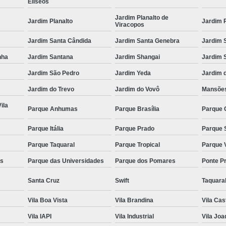
Elíseos
Jardim Planalto de
Jardim Planalto
Jardim 
Viracopos
Jardim Santa Cândida
Jardim Santa Genebra
Jardim 
nha
Jardim Santana
Jardim Shangai
Jardim 
Jardim São Pedro
Jardim Yeda
Jardim 
Jardim do Trevo
Jardim do Vovô
Mansões
ila
Parque Anhumas
Parque Brasília
Parque 
Parque Itália
Parque Prado
Parque 
Parque Taquaral
Parque Tropical
Parque 
as
Parque das Universidades
Parque dos Pomares
Ponte P
Santa Cruz
Swift
Taquara
Vila Boa Vista
Vila Brandina
Vila Ca
Vila IAPI
Vila Industrial
Vila Joa