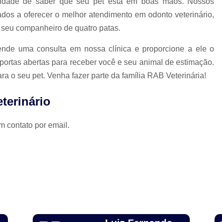
ilidade de saber que seu pet está em boas mãos. Nossos
ados a oferecer o melhor atendimento em odonto veterinário,
Limpeza Tártaro São Paulo
Odon
 seu companheiro de quatro patas.
Odonto para Cães e Gatos
Odonto par
Odonto Veterinário
Odontologia A
nde uma consulta em nossa clínica e proporcione a ele o
portas abertas para receber você e seu animal de estimação.
Odontologia Animal São Paulo
Odo
ara o seu pet. Venha fazer parte da família RAB Veterinária!
Odontologia Veterinária
Odo
terinário
Odontologia para Animais Exóticos
Odontologia para Cachorros
Od
m contato por email.
Odontologia para Cachorros e Gatos
Odontologia para Coelhos
Odontologia para Porquinho da í
Odontologia Veterinária para C
Odontologia para Animais de Estimação
Odontologia para Cachorro Campinas