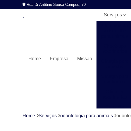
Rua Dr Antônio Sousa Campos, 70
Serviços
Atendimento
a domicílio
para animais
Check-ups
veterinários
Home
Empresa
Missão
Cirurgia para
animais
Cirurgia para
cachorros
Clínicas
veterinárias
Consulta
veterinária
Home
Serviços
odontologia para animais
odonto 
Exames
laboratoriais