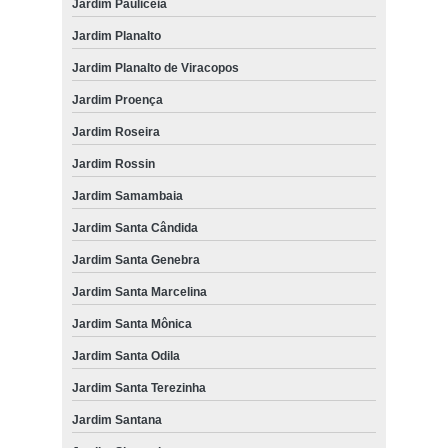
Jardim Pauliceia
odontologia para animais domésticos orçamento Parque Valença
Jardim Planalto
onde encontrar odontologia para coelhos Vila Palmeiras
Jardim Planalto de Viracopos
onde encontrar odontologia cães e gatos Jardim Nova Itaguaçu
Jardim Proença
onde tem odontologia para cachorros Jardim Eulina
Jardim Roseira
Jardim Rossin
odontologia para animais exóticos orçamento Jardim Campineiro
Jardim Samambaia
odontologia cães e gatos Jardim Capivari
Jardim Santa Cândida
odontologia para coelhos Jardim Pauliceia
Jardim Santa Genebra
odontologia para cachorros Centro
Jardim Santa Marcelina
Jardim Santa Mônica
Jardim Santa Odila
Jardim Santa Terezinha
Jardim Santana