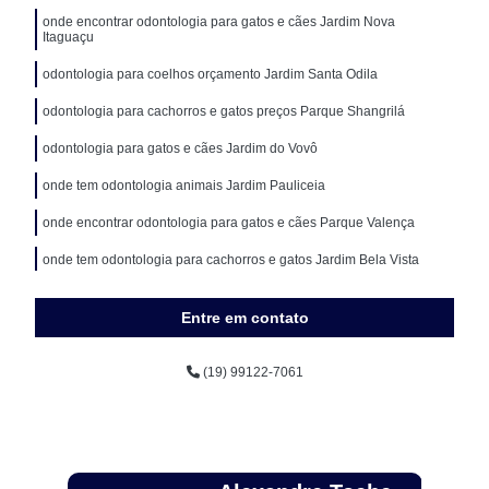
onde encontrar odontologia para gatos e cães Jardim Nova
Itaguaçu
odontologia para coelhos orçamento Jardim Santa Odila
odontologia para cachorros e gatos preços Parque Shangrilá
odontologia para gatos e cães Jardim do Vovô
onde tem odontologia animais Jardim Pauliceia
onde encontrar odontologia para gatos e cães Parque Valença
onde tem odontologia para cachorros e gatos Jardim Bela Vista
onde tem odontologia para cachorros e gatos Residencial Parque
Bandeirantes
Entre em contato
onde tem odontologia cães e gatos Jardim Míriam
(19) 99122-7061
odontologia para animais domésticos Jardim Yeda
odontologia para animais silvestres orçamento Vila Joaquim Inácio
odontologia animais orçamento Jardim Míriam