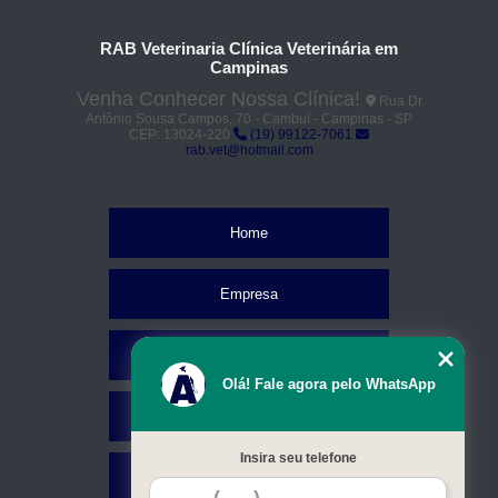
RAB Veterinaria Clínica Veterinária em
Campinas
Venha Conhecer Nossa Clínica!
Rua Dr
Antônio Sousa Campos, 70 - Cambuí - Campinas - SP
CEP: 13024-220
(19) 99122-7061
rab.vet@hotmail.com
Home
Empresa
Missão
Olá! Fale agora pelo WhatsApp
Serviços
Insira seu telefone
Contato