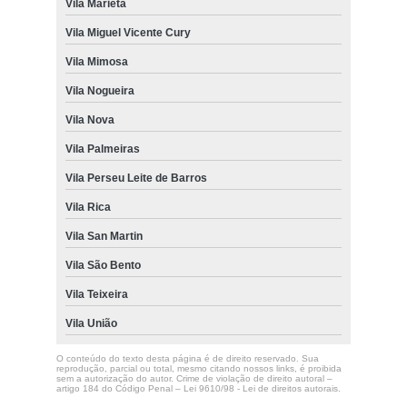
Vila Marieta
Vila Miguel Vicente Cury
Vila Mimosa
Vila Nogueira
Vila Nova
Vila Palmeiras
Vila Perseu Leite de Barros
Vila Rica
Vila San Martin
Vila São Bento
Vila Teixeira
Vila União
O conteúdo do texto desta página é de direito reservado. Sua
reprodução, parcial ou total, mesmo citando nossos links, é proibida
sem a autorização do autor. Crime de violação de direito autoral –
artigo 184 do Código Penal –
Lei 9610/98 - Lei de direitos autorais
.