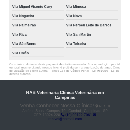
Vila Miguel Vicente Cury
Vila Mimosa
Vila Nogueira
Vila Nova
Vila Palmeiras
Vila Perseu Leite de Barros
Vila Rica
Vila San Martin
Vila São Bento
Vila Teixeira
Vila União
O conteúdo do texto desta página é de direito reservado. Sua reprodução, parcial
ou total, mesmo citando nossos links, é proibida sem a autorização do autor. Crime
de violação de direito autoral – artigo 184 do Código Penal –
Lei 9610/98 - Lei de
direitos autorais
.
RAB Veterinaria Clínica Veterinária em
Campinas
Venha Conhecer Nossa Clínica!
Rua Dr
Antônio Sousa Campos, 70 - Cambuí - Campinas - SP
CEP: 13024-220
(19) 99122-7061
rab.vet@hotmail.com