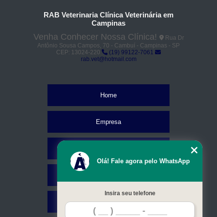
RAB Veterinaria Clínica Veterinária em
Campinas
Venha Conhecer Nossa Clínica!
Rua Dr
Antônio Sousa Campos, 70 - Cambuí - Campinas - SP
CEP: 13024-220
(19) 99122-7061
rab.vet@hotmail.com
Home
Empresa
Missão
Olá! Fale agora pelo WhatsApp
Serviços
Insira seu telefone
Contato