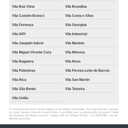
Vila Boa Vista
Vila Brandina
Vila Castelo Branco
Vila Costa e Silva
Vila Formosa
Vila Georgina
Vila IAPI
Vila Industrial
Vila Joaquim Inácio
Vila Marieta
Vila Miguel Vicente Cury
Vila Mimosa
Vila Nogueira
Vila Nova
Vila Palmeiras
Vila Perseu Leite de Barros
Vila Rica
Vila San Martin
Vila São Bento
Vila Teixeira
Vila União
O conteúdo do texto desta página é de direito reservado. Sua reprodução, parcial
ou total, mesmo citando nossos links, é proibida sem a autorização do autor. Crime
de violação de direito autoral – artigo 184 do Código Penal –
Lei 9610/98 - Lei de
direitos autorais
.