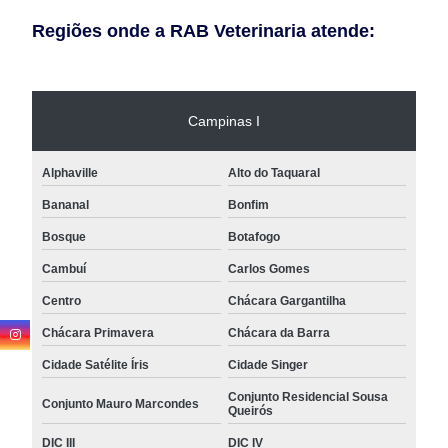
Regiões onde a RAB Veterinaria atende:
Campinas I
Alphaville
Alto do Taquaral
Bananal
Bonfim
Bosque
Botafogo
Cambuí
Carlos Gomes
Centro
Chácara Gargantilha
Chácara Primavera
Chácara da Barra
Cidade Satélite Íris
Cidade Singer
Conjunto Residencial Sousa
Conjunto Mauro Marcondes
Queirós
DIC III
DIC IV