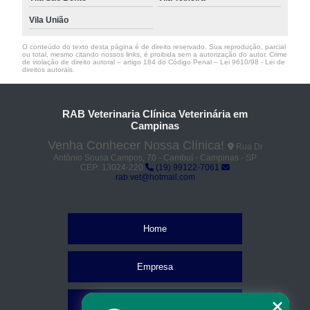
Vila União
O conteúdo do texto desta página é de direito reservado. Sua reprodução, parcial
ou total, mesmo citando nossos links, é proibida sem a autorização do autor. Crime
de violação de direito autoral – artigo 184 do Código Penal –
Lei 9610/98 - Lei de
direitos autorais
.
RAB Veterinaria Clínica Veterinária em
Campinas
Venha Conhecer Nossa Clínica!
Rua Dr
Antônio Sousa Campos, 70 - Cambuí - Campinas - SP
CEP: 13024-220
(19) 99122-7061
rab.vet@hotmail.com
Home
Empresa
Missão