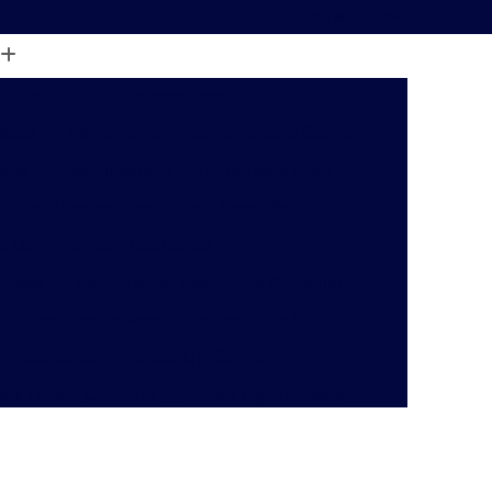
(19) 99122-7061
ara Animais de Pequeno Porte
ticos
Atendimento a Domicílio para Cachorro
atos
Atendimento a Domicílio para Gato
Atendimento Veterinário a Domicílio
 a Domicílio para Cachorros
 Gatos
Atendimento Veterinário Domicílio
Atendimento Veterinário Domicílio São Paulo
p Cachorros
Check Up Canino
eck Up em Cachorro
Check Up em Gatos
inário
Check-up Veterinário Campinas
o
Check-up Veterinário para Gatos