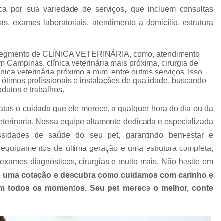
Clínica Veterinária com Atendimento Resid
a por sua variedade de serviços, que incluem consultas
Clínica Veterinária Mais Próxima
Clínica V
ias, exames laboratoriais, atendimento a domicílio, estrutura
Clínica Veterinária Próximo a Mim
Clínica
o segmento de CLÍNICA VETERINÁRIA, como, atendimento
Consulta para Cachorro
Consulta Veterin
 em Campinas, clínica veterinária mais próxima, cirurgia de
Consulta Veterinária Dermatológica para C
ínica veterinária próximo a mim, entre outros serviços. Isso
ótimos profissionais e instalações de qualidade, buscando
Consulta Veterinária para Animais de Est
odutos e trabalhos.
Consulta Veterinária para Cachorr
atas o cuidado que ele merece, a qualquer hora do dia ou da
Consulta Veterinária para Gatos
terinaria. Nossa equipe altamente dedicada e especializada
ssidades de saúde do seu pet, garantindo bem-estar e
Exames Laboratoriais Animai
equipamentos de última geração e uma estrutura completa,
Exames Laboratoriais para Animais Peq
exames diagnósticos, cirurgias e muito mais. Não hesite em
Exames Laboratoriais para Cachorro
Ex
 uma cotação e descubra como cuidamos com carinho e
 em todos os momentos. Seu pet merece o melhor, conte
Exames Laboratoriais para Cachorro São Paulo
Exames Laboratoriais para Cães e Ga