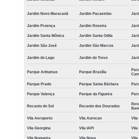
Jardim Novo Maracanã
Jardim Pacaembu
Jar
Jardim Proença
Jardim Roseira
Jar
Jardim Santa Mônica
Jardim Santa Odila
Jard
Jardim São José
Jardim São Marcos
Jar
Jardim do Lago
Jardim do Trevo
Jar
Par
Parque Anhumas
Parque Brasília
Cam
Parque Prado
Parque Santa Bárbara
Parq
Parque Valença
Parque da Figueira
Parq
Res
Recanto do Sol
Recanto dos Dourados
Ban
Vila Aeroporto
Vila Aurocan
Vila
Vila Georgina
Vila IAPI
Vila
Vila Nogueira
Vila Nova
Vila