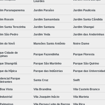
Lourdes
dim Paranapanema
Jardim Paraíso
Jardim Pauliceia
dim Rossin
Jardim Samambaia
Jardim Santa Cândida
im Santa Terezinha
Jardim Santana
Jardim Shangai
dim São Pedro
Jardim Yeda
Jardim das Andorinhas
dim do Vovô
Mansões Santo Antônio
Notre Dame
que Cidade de
Parque Fazendinha
Parque Floresta
pinas
ue Shangrilá
Parque São Martinho
Parque São Quirino
ue da Hípica
Parque das Indústrias
Parque das Universida
idencial Parque
Santa Cruz
Swift
deirantes
 Boa Vista
Vila Brandina
Vila Castelo Branco
 Industrial
Vila Joaquim Inácio
Vila Marieta
 Palmeiras
Vila Perseu Leite de Barros
Vila Rica