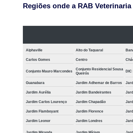
Regiões onde a RAB Veterinaria
Alphaville
Alto do Taquaral
Ban
Carlos Gomes
Centro
Chá
Conjunto Residencial Sousa
Conjunto Mauro Marcondes
DIC I
Queirós
Guanabara
Jardim Adhemar de Barros
Jar
Jardim Aurélia
Jardim Bandeirantes
Jard
Jardim Carlos Lourenço
Jardim Chapadão
Jar
Jardim Flamboyant
Jardim Florence
Jar
Jardim Leonor
Jardim Londres
Jar
Jardim Miranda
Jardim Míriam
Jard