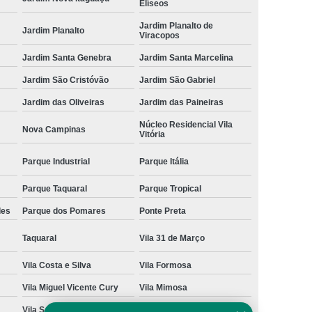
Elíseos
Jardim Planalto de
Jardim Planalto
Viracopos
Jardim Santa Genebra
Jardim Santa Marcelina
Jardim São Cristóvão
Jardim São Gabriel
Jardim das Oliveiras
Jardim das Paineiras
Núcleo Residencial Vila
Nova Campinas
Vitória
Parque Industrial
Parque Itália
Parque Taquaral
Parque Tropical
des
Parque dos Pomares
Ponte Preta
Taquaral
Vila 31 de Março
Vila Costa e Silva
Vila Formosa
Vila Miguel Vicente Cury
Vila Mimosa
Vila San Martin
Vila São Bento