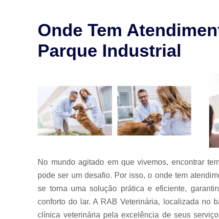
para animais
Exames para
Onde Tem Atendimento
animais
Parque Industrial
Laserterapia
para pet
Limpeza de
tártaro
Odontologia
para animais
Odontologia
para animais
de estimação
Odontologia
No mundo agitado em que vivemos, encontrar tem
para pet
pode ser um desafio. Por isso, o onde tem atendime
Ozonioterapia
se torna uma solução prática e eficiente, garan
animal
conforto do lar. A RAB Veterinária, localizada n
Veterinários
clínica veterinária pela excelência de seus serviç