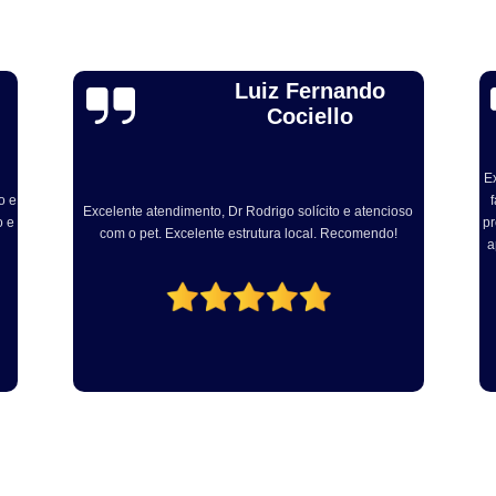
Odontologia para Cães
Odontologia p
Odontologia para Gatos
Odontologia par
Alexandre Toebe
Odontologia Pet
Ozonioterapia C
Gadelha
Ozonioterapia para Animais Pequ
Ozonioterapia para Cachorro Campinas
Excelente, sou médico veterinário e levei ainda dog para
fazer procedimento com Dr Rodrigo. Muito atencioso e
ex
so
Ozonioterapia para Cães
Ozonioterapia 
profissional. Centro cirúrgico bem equipado e com vários
em
aparelhos modernos para realização dos procedimento
fe
Ozonioterapia para Gatos e Cachorros
odontológicos!
Veterinário
Veterinário 24 Horas
Veterinário Animais Exóticos
Veterinário
Veterinário Especialista em Gatos
Veteri
Veterinário Popular
Veterinário 