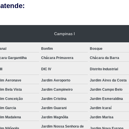
 atende:
Campinas I
anal
Bonfim
Bosque
cara Gargantilha
Chácara Primavera
Chácara da Barra
II
DIC IV
Distrito Industrial
dim Aeronave
Jardim Aeroporto
Jardim Aires da Costa
im Bela Vista
Jardim Campineiro
Jardim Campo Belo
dim Conceição
Jardim Cristina
Jardim Esmeraldina
dim Garcia
Jardim Guarani
Jardim Icaraí
dim Madalena
Jardim Magnólia
Jardim Marisa
Jardim Nossa Senhora de
im Nilópolis
Jardim Nova Europa