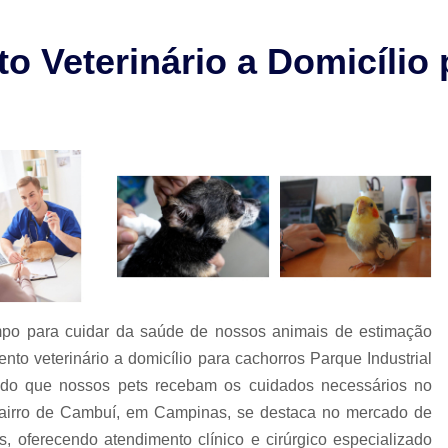
Check-up Veterinário São Paulo
Cirurgia em Animais Campinas
 Veterinário a Domicílio
Cirurgia em Animais São Paulo
Cirurgia Ortopédica em Cachorro
Cirurgia Ortopédica Veterinária
Cirurgia para Cachorros de Peq
Cirurgia de Castração de Cachorr
Cirurgia de Catarata em Cachorr
Cirurgia de Catarata para Cachorr
Cirurgia em Cachorro Idoso
Cirurgia Lux
po para cuidar da saúde de nossos animais de estimação
Cirurgia para Cachorro Campinas
Cirurgia
nto veterinário a domicílio para cachorros Parque Industrial
tindo que nossos pets recebam os cuidados necessários no
Clínica 24 Horas Veterinária
Clínica 
o bairro de Cambuí, em Campinas, se destaca no mercado de
Clínica Veterinária Campinas
Clínic
os, oferecendo atendimento clínico e cirúrgico especializado