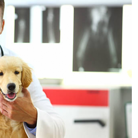
Exames Laboratoriais para P
Exame Cardiograma para Anima
Exame de Sangue para Gato
Exame de Sa
Exame de Ultrassom para Gato
Ex
Exame para Animais
Exame para Animai
Exame para Cachorro
Exames Laborat
Laserterapia para Animais
La
Laserterapia para Animais Pequenos
Laser
Laserterapia para Cães e G
Laserterapia para Gatos e Cachorros
La
Laserterapia Pet São Paulo
Limpeza de T
Limpeza de Tártaro Canino
Limpeza de Tár
Limpeza de Tártaro em Cães
Limpeza de Tá
Limpeza Dentária Canina
Limpeza