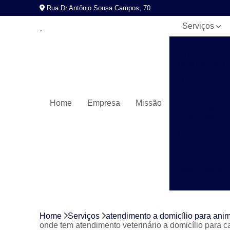
Rua Dr Antônio Sousa Campos, 70
Serviços
Atendimento
a domicílio
para animais
Check-ups
veterinários
Home
Empresa
Missão
Cirurgia para
animais
Cirurgia para
cachorros
Clínicas
veterinárias
Consulta
veterinária
Exames
Home
Serviços
atendimento a domicílio para ani
laboratoriais
onde tem atendimento veterinário a domicílio para c