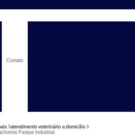
Atendimento a Domicílio p
Atendimento a Domicílio para Animais Domés
Atendimento a Domicílio para Cães e G
Atendimento a Domicílio para Pet
Contato
Atendimento Veterinário
Atendimento Veterinário a Domicílio para
Atendimento Veterinário Domicílio Campinas
Check Up Cachorro
Check U
Check Up em Animais Domésticos
Ch
Check Up para Gato
Check-up Veter
mais
atendimento veterinário a domicílio
Check-up Veterinário em Cachorr
achorros Parque Industrial