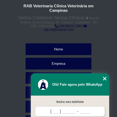
RAB Veterinaria Clínica Veterinária em
Campinas
Venha Conhecer Nossa Clínica!
Rua Dr
Antônio Sousa Campos, 70 - Cambuí - Campinas - SP
CEP: 13024-220
(19) 99122-7061
rab.vet@hotmail.com
Home
Empresa
Missão
Olá! Fale agora pelo WhatsApp
Serviços
Insira seu telefone
Contato