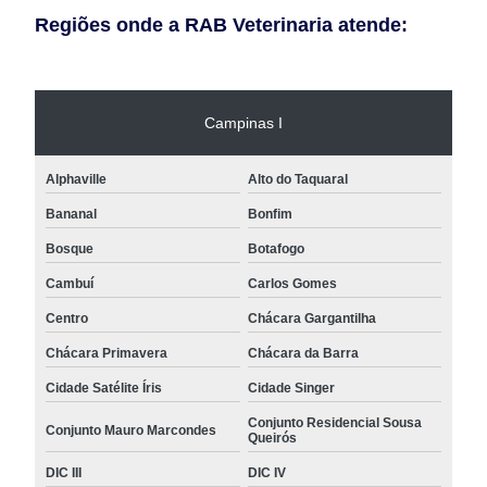
Regiões onde a RAB Veterinaria atende:
Campinas I
Alphaville
Alto do Taquaral
Bananal
Bonfim
Bosque
Botafogo
Cambuí
Carlos Gomes
Centro
Chácara Gargantilha
Chácara Primavera
Chácara da Barra
Cidade Satélite Íris
Cidade Singer
Conjunto Residencial Sousa
Conjunto Mauro Marcondes
Queirós
DIC III
DIC IV