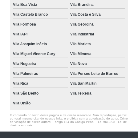
Vila Boa Vista
Vila Brandina
Vila Castelo Branco
Vila Costa e Silva
Vila Formosa
Vila Georgina
Vila IAPI
Vila Industrial
Vila Joaquim Inácio
Vila Marieta
Vila Miguel Vicente Cury
Vila Mimosa
Vila Nogueira
Vila Nova
Vila Palmeiras
Vila Perseu Leite de Barros
Vila Rica
Vila San Martin
Vila São Bento
Vila Teixeira
Vila União
O conteúdo do texto desta página é de direito reservado. Sua reprodução, parcial
ou total, mesmo citando nossos links, é proibida sem a autorização do autor. Crime
de violação de direito autoral – artigo 184 do Código Penal –
Lei 9610/98 - Lei de
direitos autorais
.