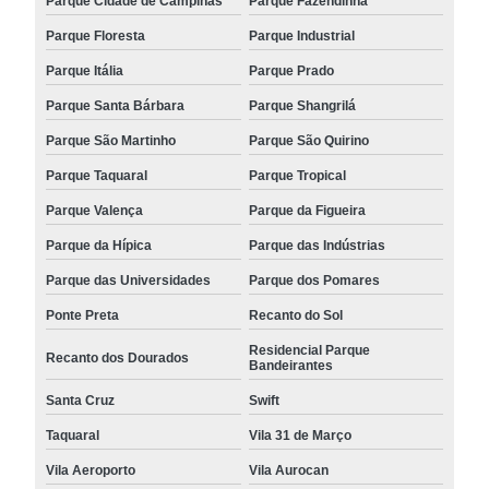
Parque Cidade de Campinas
Parque Fazendinha
Parque Floresta
Parque Industrial
Parque Itália
Parque Prado
Parque Santa Bárbara
Parque Shangrilá
Parque São Martinho
Parque São Quirino
Parque Taquaral
Parque Tropical
Parque Valença
Parque da Figueira
Parque da Hípica
Parque das Indústrias
Parque das Universidades
Parque dos Pomares
Ponte Preta
Recanto do Sol
Residencial Parque
Recanto dos Dourados
Bandeirantes
Santa Cruz
Swift
Taquaral
Vila 31 de Março
Vila Aeroporto
Vila Aurocan