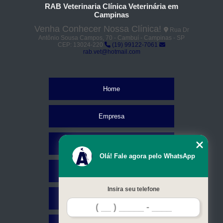
RAB Veterinaria Clínica Veterinária em
Campinas
Venha Conhecer Nossa Clínica!
Rua Dr
Antônio Sousa Campos, 70 - Cambuí - Campinas - SP
CEP: 13024-220
(19) 99122-7061
rab.vet@hotmail.com
Home
Empresa
Missão
Olá! Fale agora pelo WhatsApp
Serviços
Insira seu telefone
Contato