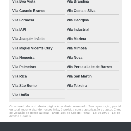
Vila Boa Vista
Vila Brandina
Vila Castelo Branco
Vila Costa e Silva
Vila Formosa
Vila Georgina
Vila IAPI
Vila Industrial
Vila Joaquim Inácio
Vila Marieta
Vila Miguel Vicente Cury
Vila Mimosa
Vila Nogueira
Vila Nova
Vila Palmeiras
Vila Perseu Leite de Barros
Vila Rica
Vila San Martin
Vila São Bento
Vila Teixeira
Vila União
O conteúdo do texto desta página é de direito reservado. Sua reprodução, parcial
ou total, mesmo citando nossos links, é proibida sem a autorização do autor. Crime
de violação de direito autoral – artigo 184 do Código Penal –
Lei 9610/98 - Lei de
direitos autorais
.