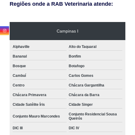
Regiões onde a RAB Veterinaria atende:
Campinas I
Alphaville
Alto do Taquaral
Bananal
Bonfim
Bosque
Botafogo
Cambuí
Carlos Gomes
Centro
Chácara Gargantilha
Chácara Primavera
Chácara da Barra
Cidade Satélite Íris
Cidade Singer
Conjunto Residencial Sousa
Conjunto Mauro Marcondes
Queirós
DIC III
DIC IV