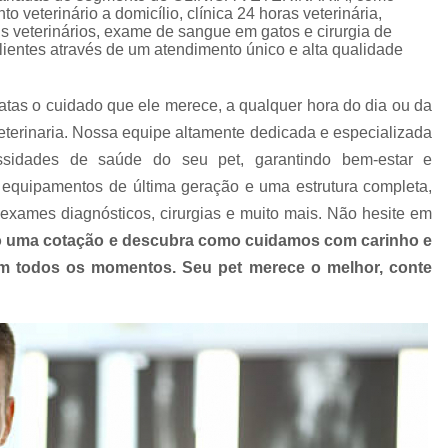
Clínica Veterinária com Atendimento Resid
 veterinário a domicílio, clínica 24 horas veterinária,
ais veterinários, exame de sangue em gatos e cirurgia de
Clínica Veterinária Mais Próxima
Clínica V
lientes através de um atendimento único e alta qualidade
Clínica Veterinária Próximo a Mim
Clínica
atas o cuidado que ele merece, a qualquer hora do dia ou da
Consulta para Cachorro
Consulta Veterin
terinaria. Nossa equipe altamente dedicada e especializada
Consulta Veterinária Dermatológica para C
ssidades de saúde do seu pet, garantindo bem-estar e
Consulta Veterinária para Animais de Est
equipamentos de última geração e uma estrutura completa,
Consulta Veterinária para Cachorr
exames diagnósticos, cirurgias e muito mais. Não hesite em
 uma cotação e descubra como cuidamos com carinho e
Consulta Veterinária para Gatos
 em todos os momentos. Seu pet merece o melhor, conte
Exames Laboratoriais Animai
Exames Laboratoriais para Animais Peq
Exames Laboratoriais para Cachorro
Ex
Exames Laboratoriais para Cachorro São Paulo
Exames Laboratoriais para Cães e Ga