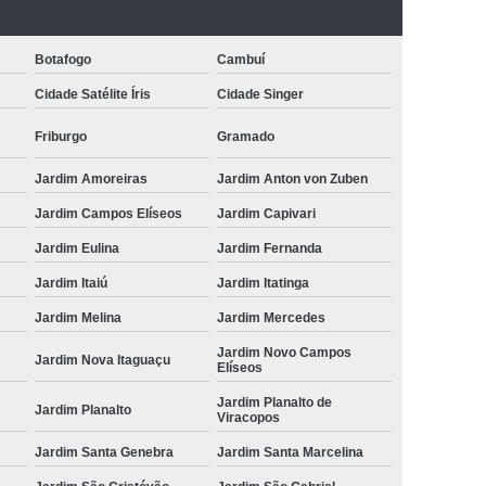
Botafogo
Cambuí
Cidade Satélite Íris
Cidade Singer
Friburgo
Gramado
Jardim Amoreiras
Jardim Anton von Zuben
Jardim Campos Elíseos
Jardim Capivari
Jardim Eulina
Jardim Fernanda
Jardim Itaiú
Jardim Itatinga
Jardim Melina
Jardim Mercedes
Jardim Novo Campos
Jardim Nova Itaguaçu
Elíseos
Jardim Planalto de
Jardim Planalto
Viracopos
Jardim Santa Genebra
Jardim Santa Marcelina