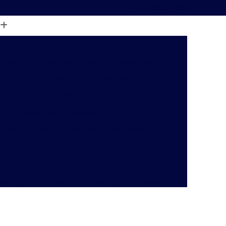
(19) 99122-7061
ara Animais de Pequeno Porte
ticos
Atendimento a Domicílio para Cachorro
atos
Atendimento a Domicílio para Gato
Atendimento Veterinário a Domicílio
 a Domicílio para Cachorros
 Gatos
Atendimento Veterinário Domicílio
Atendimento Veterinário Domicílio São Paulo
p Cachorros
Check Up Canino
eck Up em Cachorro
Check Up em Gatos
inário
Check-up Veterinário Campinas
o
Check-up Veterinário para Gatos