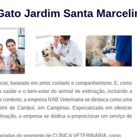
Check-up Veterinário São Paulo
 Gato Jardim Santa Marceli
Cirurgia em Animais Campinas
Cirurgia em Animais São Paulo
Cirurgia Ortopédica em Cachorro
Cirurgia Ortopédica Veterinária
Cirurgia para Cachorros de Peq
Cirurgia de Castração de Cachorr
Cirurgia de Catarata em Cachorr
pecial, baseado em amor, cuidado e companheirismo. E, como
Cirurgia de Catarata para Cachorr
a saúde e o bem-estar do animal de estimação, incluindo a
Cirurgia em Cachorro Idoso
Cirurgia Lux
ste contexto, a empresa RAB Veterinaria se destaca como uma
 bairro de Cambuí, em Campinas. Especializada em oferecer
Cirurgia para Cachorro Campinas
Cirurgia
stimação, a empresa se dedica a proporcionar um serviço de
Clínica 24 Horas Veterinária
Clínica 
Clínica Veterinária Campinas
Clínic
s variadas do segmento de CLÍNICA VETERINÁRIA, como