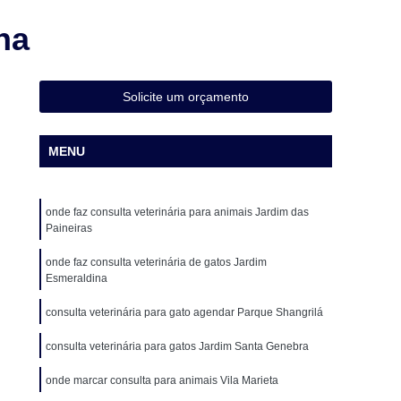
Cirurgia Animal
Cirurgia em Animais
na
Cirurgia em Animais de Grande Porte
Cirurgia em Pequenos Animais
Solicite um orçamento
Cirurgia Ortopédica para Cachorro
Cirurgia para Animais de Médio Porte
MENU
ueno Porte
Cirurgia para Gatos
o
Cirurgia de Castração de Cadela
onde faz consulta veterinária para animais Jardim das
o
Cirurgia de Catarata em Cães
Paineiras
o
Cirurgia de Patela em Cachorro
onde faz consulta veterinária de gatos Jardim
Esmeraldina
ação de Patela Cães
Cirurgia para Cachorro
consulta veterinária para gato agendar Parque Shangrilá
 para Cachorro São Paulo
Cirurgia para Cães
Veterinária
Clínica Veterinária 24 Horas
consulta veterinária para gatos Jardim Santa Genebra
a Veterinária com Atendimento a Domicílio
onde marcar consulta para animais Vila Marieta