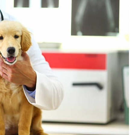
Exames Laboratoriais para P
Exame Cardiograma para Anima
Exame de Sangue para Gato
Exame de Sa
Exame de Ultrassom para Gato
Ex
Exame para Animais
Exame para Animai
Exame para Cachorro
Exames Laborat
Laserterapia para Animais
La
Laserterapia para Animais Pequenos
Laser
Laserterapia para Cães e G
Laserterapia para Gatos e Cachorros
La
Laserterapia Pet São Paulo
Limpeza de T
Limpeza de Tártaro Canino
Limpeza de Tár
Limpeza de Tártaro em Cães
Limpeza de Tá
Limpeza Dentária Canina
Limpeza