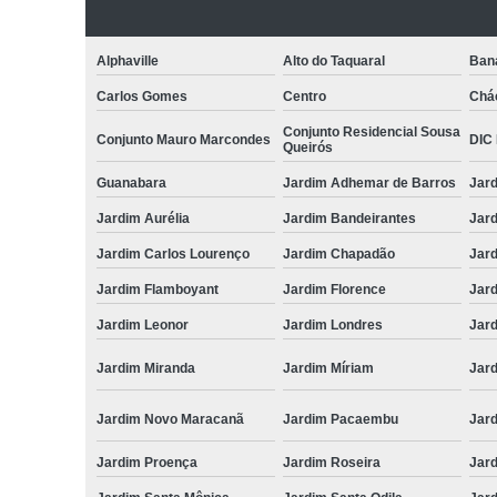
Alphaville
Alto do Taquaral
Ban
Carlos Gomes
Centro
Chá
Conjunto Residencial Sousa
Conjunto Mauro Marcondes
DIC I
Queirós
Guanabara
Jardim Adhemar de Barros
Jar
Jardim Aurélia
Jardim Bandeirantes
Jard
Jardim Carlos Lourenço
Jardim Chapadão
Jar
Jardim Flamboyant
Jardim Florence
Jar
Jardim Leonor
Jardim Londres
Jar
Jardim Miranda
Jardim Míriam
Jard
Jardim Novo Maracanã
Jardim Pacaembu
Jar
Jardim Proença
Jardim Roseira
Jar