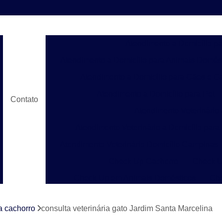
Atendimento a Domicílio p
Atendimento a Domicílio para Animais Domés
Atendimento a Domicílio para Cães e G
Atendimento a Domicílio para Pet
Contato
Atendimento Veterinário
Atendimento Veterinário a Domicílio para
Atendimento Veterinário Domicílio Campinas
Check Up Cachorro
Check U
Check Up em Animais Domésticos
Ch
Check Up para Gato
Check-up Veter
a cachorro
consulta veterinária gato Jardim Santa Marcelina
Check-up Veterinário em Cachorr