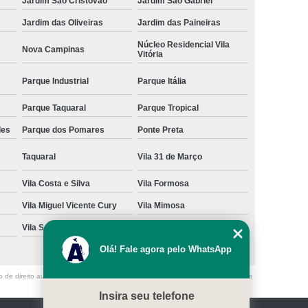
Jardim São Cristóvão
Jardim São Gabriel
Jardim das Oliveiras
Jardim das Paineiras
Núcleo Residencial Vila
Nova Campinas
Vitória
Parque Industrial
Parque Itália
Parque Taquaral
Parque Tropical
des
Parque dos Pomares
Ponte Preta
Taquaral
Vila 31 de Março
Vila Costa e Silva
Vila Formosa
Vila Miguel Vicente Cury
Vila Mimosa
Vila San Martin
Vila São Bento
Olá! Fale agora pelo WhatsApp
o de direito autoral – artigo 184 do Código Penal –
Lei 9610/98 - Lei de direitos
Insira seu telefone