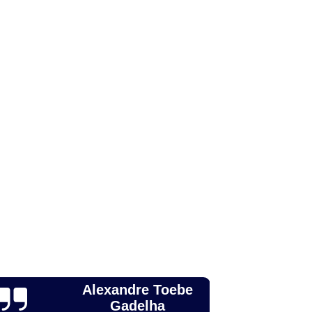
to para Animais
Odonto para Cães
a Gatos
Odonto Pet
Odonto Veterinária
nimal
Odontologia Animal Campinas
ntologia para Cachorros de Médio Porte
ntologia para Animais Domésticos
Odontologia para Animais Silvestres
ontologia para Cachorros Campinas
Odontologia para Cachorros São Paulo
Odontologia para Gatos e Cães
ndia
Odontologia para Roedores
achorros
Odonto para Cachorro
 Silvestres
Odontologia para Cachorro
Leticia Zague
Odontologia para Cachorro São Paulo