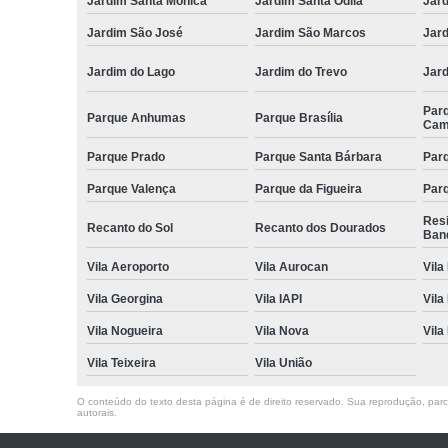
Jardim Santa Mônica
Jardim Santa Odila
Jard
Jardim São José
Jardim São Marcos
Jar
Jardim do Lago
Jardim do Trevo
Jar
Par
Parque Anhumas
Parque Brasília
Cam
Parque Prado
Parque Santa Bárbara
Parq
Parque Valença
Parque da Figueira
Parq
Res
Recanto do Sol
Recanto dos Dourados
Ban
Vila Aeroporto
Vila Aurocan
Vila
Vila Georgina
Vila IAPI
Vila
Vila Nogueira
Vila Nova
Vila
Vila Teixeira
Vila União
O conteúdo do texto desta página é de direito reservado. Sua reprodução, parcia
autorais
.