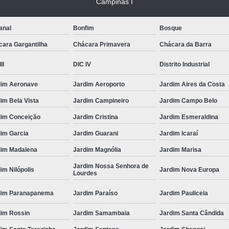
Campinas I
anal
Bonfim
Bosque
cara Gargantilha
Chácara Primavera
Chácara da Barra
II
DIC IV
Distrito Industrial
dim Aeronave
Jardim Aeroporto
Jardim Aires da Costa
im Bela Vista
Jardim Campineiro
Jardim Campo Belo
dim Conceição
Jardim Cristina
Jardim Esmeraldina
dim Garcia
Jardim Guarani
Jardim Icaraí
dim Madalena
Jardim Magnólia
Jardim Marisa
Jardim Nossa Senhora de
im Nilópolis
Jardim Nova Europa
Lourdes
dim Paranapanema
Jardim Paraíso
Jardim Pauliceia
dim Rossin
Jardim Samambaia
Jardim Santa Cândida