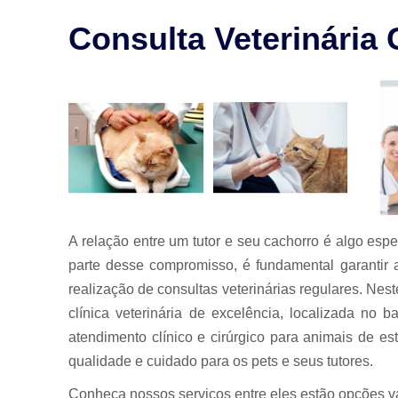
para animais
Consulta Veterinária
Exames para
animais
Laserterapia
para pet
Limpeza de
tártaro
Odontologia
para animais
Odontologia
para animais
A relação entre um tutor e seu cachorro é algo es
de estimação
parte desse compromisso, é fundamental garantir 
Odontologia
realização de consultas veterinárias regulares. Ne
para pet
clínica veterinária de excelência, localizada no
Ozonioterapia
atendimento clínico e cirúrgico para animais de e
animal
qualidade e cuidado para os pets e seus tutores.
Veterinários
Conheça nossos serviços entre eles estão opçõe