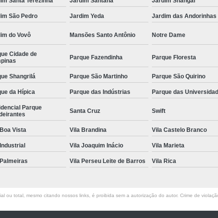
im Santa Terezinha
Jardim Santana
Jardim Shangai
dim São Pedro
Jardim Yeda
Jardim das Andorinhas
dim do Vovô
Mansões Santo Antônio
Notre Dame
que Cidade de
Parque Fazendinha
Parque Floresta
pinas
ue Shangrilá
Parque São Martinho
Parque São Quirino
ue da Hípica
Parque das Indústrias
Parque das Universida
idencial Parque
Santa Cruz
Swift
deirantes
 Boa Vista
Vila Brandina
Vila Castelo Branco
 Industrial
Vila Joaquim Inácio
Vila Marieta
 Palmeiras
Vila Perseu Leite de Barros
Vila Rica
l ou total, mesmo citando nossos links, é proibida sem a autorização do autor. Crime de violaçã