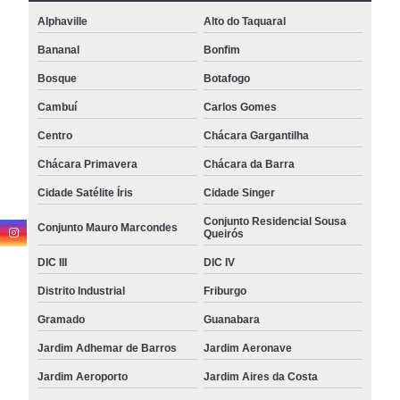
Alphaville
Alto do Taquaral
Bananal
Bonfim
Bosque
Botafogo
Cambuí
Carlos Gomes
Centro
Chácara Gargantilha
Chácara Primavera
Chácara da Barra
Cidade Satélite Íris
Cidade Singer
Conjunto Residencial Sousa
Conjunto Mauro Marcondes
Queirós
DIC III
DIC IV
Distrito Industrial
Friburgo
Gramado
Guanabara
Jardim Adhemar de Barros
Jardim Aeronave
Jardim Aeroporto
Jardim Aires da Costa