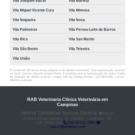
Vila Joaquim Inácio
Vila Marieta
Vila Miguel Vicente Cury
Vila Mimosa
Vila Nogueira
Vila Nova
Vila Palmeiras
Vila Perseu Leite de Barros
Vila Rica
Vila San Martin
Vila São Bento
Vila Teixeira
Vila União
O conteúdo do texto desta página é de direito reservado. Sua reprodução, parcial
ou total, mesmo citando nossos links, é proibida sem a autorização do autor. Crime
de violação de direito autoral – artigo 184 do Código Penal –
Lei 9610/98 - Lei de
direitos autorais
.
RAB Veterinaria Clínica Veterinária em
Campinas
Venha Conhecer Nossa Clínica!
Rua Dr
Antônio Sousa Campos, 70 - Cambuí - Campinas - SP
CEP: 13024-220
(19) 99122-7061
rab.vet@hotmail.com