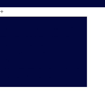
(19) 99122-7061
ara Animais de Pequeno Porte
ticos
Atendimento a Domicílio para Cachorro
atos
Atendimento a Domicílio para Gato
Atendimento Veterinário a Domicílio
 a Domicílio para Cachorros
 Gatos
Atendimento Veterinário Domicílio
Atendimento Veterinário Domicílio São Paulo
p Cachorros
Check Up Canino
eck Up em Cachorro
Check Up em Gatos
inário
Check-up Veterinário Campinas
o
Check-up Veterinário para Gatos