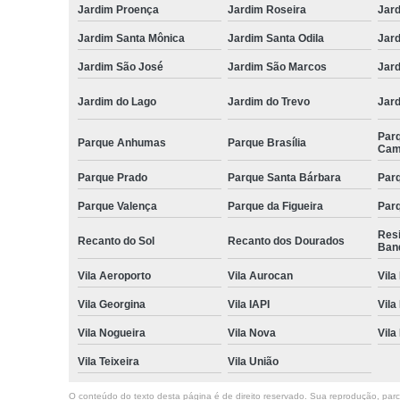
Jardim Proença
Jardim Roseira
Jar
Jardim Santa Mônica
Jardim Santa Odila
Jard
Jardim São José
Jardim São Marcos
Jar
Jardim do Lago
Jardim do Trevo
Jar
Par
Parque Anhumas
Parque Brasília
Cam
Parque Prado
Parque Santa Bárbara
Parq
Parque Valença
Parque da Figueira
Parq
Res
Recanto do Sol
Recanto dos Dourados
Ban
Vila Aeroporto
Vila Aurocan
Vila
Vila Georgina
Vila IAPI
Vila
Vila Nogueira
Vila Nova
Vila
Vila Teixeira
Vila União
O conteúdo do texto desta página é de direito reservado. Sua reprodução, parcia