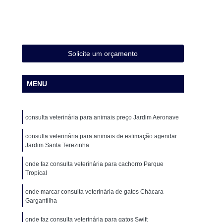
Cirurgia Animal
Cirurgia em Animais
Cirurgia em Animais de Grande Porte
Cirurgia em Pequenos Animais
Solicite um orçamento
Cirurgia Ortopédica para Cachorro
Cirurgia para Animais de Médio Porte
MENU
ueno Porte
Cirurgia para Gatos
o
Cirurgia de Castração de Cadela
consulta veterinária para animais preço Jardim Aeronave
o
Cirurgia de Catarata em Cães
consulta veterinária para animais de estimação agendar
o
Cirurgia de Patela em Cachorro
Jardim Santa Terezinha
ação de Patela Cães
Cirurgia para Cachorro
onde faz consulta veterinária para cachorro Parque
Tropical
 para Cachorro São Paulo
Cirurgia para Cães
Veterinária
Clínica Veterinária 24 Horas
onde marcar consulta veterinária de gatos Chácara
Gargantilha
a Veterinária com Atendimento a Domicílio
onde faz consulta veterinária para gatos Swift