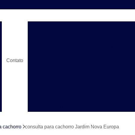
Atendimento a Domicílio p
Atendimento a Domicílio para Animais Domés
Atendimento a Domicílio para Cães e G
Atendimento a Domicílio para Pet
Contato
Atendimento Veterinário
Atendimento Veterinário a Domicílio para
Atendimento Veterinário Domicílio Campinas
Check Up Cachorro
Check U
Check Up em Animais Domésticos
Ch
Check Up para Gato
Check-up Veter
a cachorro
consulta para cachorro Jardim Nova Europa
Check-up Veterinário em Cachorr