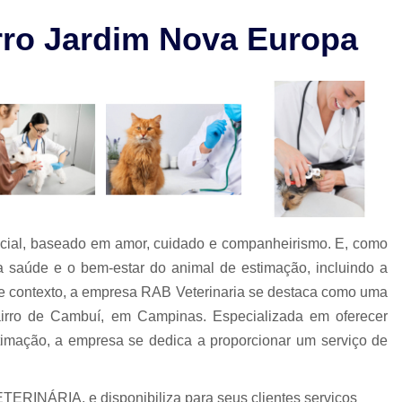
Check-up Veterinário São Paulo
rro Jardim Nova Europa
Cirurgia em Animais Campinas
Cirurgia em Animais São Paulo
Cirurgia Ortopédica em Cachorro
Cirurgia Ortopédica Veterinária
Cirurgia para Cachorros de Peq
Cirurgia de Castração de Cachorr
Cirurgia de Catarata em Cachorr
pecial, baseado em amor, cuidado e companheirismo. E, como
Cirurgia de Catarata para Cachorr
a saúde e o bem-estar do animal de estimação, incluindo a
Cirurgia em Cachorro Idoso
Cirurgia Lux
ste contexto, a empresa RAB Veterinaria se destaca como uma
 bairro de Cambuí, em Campinas. Especializada em oferecer
Cirurgia para Cachorro Campinas
Cirurgia
stimação, a empresa se dedica a proporcionar um serviço de
Clínica 24 Horas Veterinária
Clínica 
Clínica Veterinária Campinas
Clínic
ERINÁRIA, e disponibiliza para seus clientes serviços