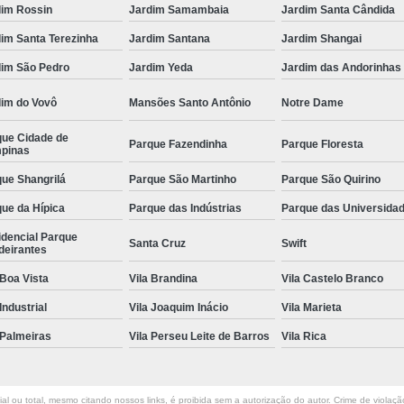
dim Rossin
Jardim Samambaia
Jardim Santa Cândida
Odontologia para Cães
Odontologia p
im Santa Terezinha
Jardim Santana
Jardim Shangai
Odontologia para Gatos
Odontologia par
dim São Pedro
Jardim Yeda
Jardim das Andorinhas
Odontologia Pet
Ozonioterapia C
dim do Vovô
Mansões Santo Antônio
Notre Dame
Ozonioterapia para Animais Pequ
que Cidade de
Ozonioterapia para Cachorro Campinas
Parque Fazendinha
Parque Floresta
pinas
Ozonioterapia para Cães
Ozonioterapia 
ue Shangrilá
Parque São Martinho
Parque São Quirino
Ozonioterapia para Gatos e Cachorros
ue da Hípica
Parque das Indústrias
Parque das Universida
Veterinário
Veterinário 24 Horas
idencial Parque
Santa Cruz
Swift
deirantes
Veterinário Animais Exóticos
Veterinário
 Boa Vista
Vila Brandina
Vila Castelo Branco
Veterinário Especialista em Gatos
Veteri
 Industrial
Vila Joaquim Inácio
Vila Marieta
Veterinário Popular
Veterinário 
 Palmeiras
Vila Perseu Leite de Barros
Vila Rica
l ou total, mesmo citando nossos links, é proibida sem a autorização do autor. Crime de violaçã