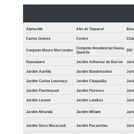
Alphaville
Alto do Taquaral
Ban
Carlos Gomes
Centro
Chá
Conjunto Residencial Sousa
Conjunto Mauro Marcondes
DIC I
Queirós
Guanabara
Jardim Adhemar de Barros
Jar
Jardim Aurélia
Jardim Bandeirantes
Jard
Jardim Carlos Lourenço
Jardim Chapadão
Jar
Jardim Flamboyant
Jardim Florence
Jar
Jardim Leonor
Jardim Londres
Jar
Jardim Miranda
Jardim Míriam
Jard
Jardim Novo Maracanã
Jardim Pacaembu
Jar