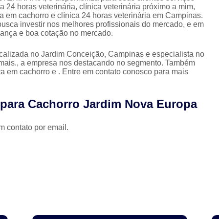
Clínica Veterinária com Atendimento Resid
a 24 horas veterinária, clínica veterinária próximo a mim,
ata em cachorro e clínica 24 horas veterinária em Campinas.
Clínica Veterinária Mais Próxima
Clínica V
busca investir nos melhores profissionais do mercado, e em
fiança e boa cotação no mercado.
Clínica Veterinária Próximo a Mim
Clínica
Consulta para Cachorro
Consulta Veterin
ocalizada no Jardim Conceição, Campinas e especialista no
animais., a empresa nos destacando no segmento. Também
Consulta Veterinária Dermatológica para C
ta em cachorro e . Entre em contato conosco para mais
Consulta Veterinária para Animais de Est
 para Cachorro Jardim Nova Europa
Consulta Veterinária para Cachorr
Consulta Veterinária para Gatos
m contato por email.
Exames Laboratoriais Animai
Exames Laboratoriais para Animais Peq
Exames Laboratoriais para Cachorro
Ex
Exames Laboratoriais para Cachorro São Paulo
Exames Laboratoriais para Cães e Ga