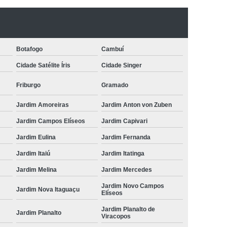
to para Animais
Odonto para Cães
a Gatos
Odonto Pet
Odonto Veterinária
nimal
Odontologia Animal Campinas
Botafogo
Cambuí
Cidade Satélite Íris
Cidade Singer
ntologia para Cachorros de Médio Porte
ntologia para Animais Domésticos
Friburgo
Gramado
Odontologia para Animais Silvestres
Jardim Amoreiras
Jardim Anton von Zuben
ontologia para Cachorros Campinas
Jardim Campos Elíseos
Jardim Capivari
Odontologia para Cachorros São Paulo
Jardim Eulina
Jardim Fernanda
Odontologia para Gatos e Cães
Jardim Itaiú
Jardim Itatinga
ndia
Odontologia para Roedores
Jardim Melina
Jardim Mercedes
Jardim Novo Campos
achorros
Odonto para Cachorro
Jardim Nova Itaguaçu
Elíseos
 Silvestres
Odontologia para Cachorro
Jardim Planalto de
Jardim Planalto
Viracopos
Odontologia para Cachorro São Paulo