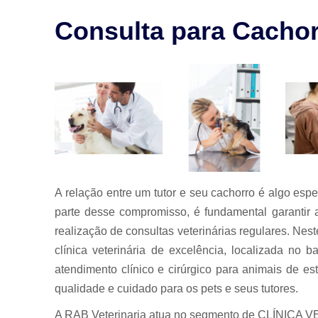
para animais
Consulta para Cacho
Exames para
animais
Laserterapia
para pet
Limpeza de
tártaro
Odontologia
para animais
Odontologia
para animais
A relação entre um tutor e seu cachorro é algo es
de estimação
parte desse compromisso, é fundamental garantir 
Odontologia
realização de consultas veterinárias regulares. Ne
para pet
clínica veterinária de excelência, localizada no
Ozonioterapia
atendimento clínico e cirúrgico para animais de e
animal
qualidade e cuidado para os pets e seus tutores.
Veterinários
A RAB Veterinaria atua no segmento de CLÍNICA VET