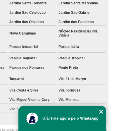
Jardim Santa Genebra
Jardim Santa Marcelina
ara Cães e Gatos
Odontologia para Gato
Jardim São Cristóvão
Jardim São Gabriel
a Gatos e Cachorros
Odontologia para Pets
Jardim das Oliveiras
Jardim das Paineiras
achorro
Ozonioterapia para Animais
Núcleo Residencial Vila
Nova Campinas
Vitória
enos
Ozonioterapia para Cachorro
Ozonioterapia para Cachorro São Paulo
Parque Industrial
Parque Itália
para Cães Idosos
Ozonioterapia para Gatos
Parque Taquaral
Parque Tropical
Ozonioterapia para Pets
Ozonioterapia Pet
des
Parque dos Pomares
Ponte Preta
Veterinário 24 Horas Perto de Mim
Taquaral
Vila 31 de Março
 Campinas
Veterinário de Animais Silvestres
Vila Costa e Silva
Vila Formosa
nário Mais Próximo
Veterinário Perto de Mim
Vila Miguel Vicente Cury
Vila Mimosa
Próximo a Mim
Veterinário São Paulo
Vila San Martin
Vila São Bento
Olá! Fale agora pelo WhatsApp
o de direito autoral – artigo 184 do Código Penal –
Lei 9610/98 - Lei de direitos