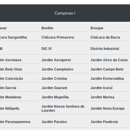
Limpeza Tártaro São Paulo
Odon
Campinas I
Odonto para Cães e Gatos
Odonto par
Odonto Veterinário
Odontologia A
anal
Bonfim
Bosque
cara Gargantilha
Chácara Primavera
Chácara da Barra
Odontologia Animal São Paulo
Odo
Odontologia Veterinária
Odo
II
DIC IV
Distrito Industrial
Odontologia para Animais Exóticos
dim Aeronave
Jardim Aeroporto
Jardim Aires da Costa
Odontologia para Cachorros
Od
im Bela Vista
Jardim Campineiro
Jardim Campo Belo
Odontologia para Cachorros e Gatos
dim Conceição
Jardim Cristina
Jardim Esmeraldina
Odontologia para Coelhos
dim Garcia
Jardim Guarani
Jardim Icaraí
Odontologia para Porquinho da í
dim Madalena
Jardim Magnólia
Jardim Marisa
Jardim Nossa Senhora de
Odontologia Veterinária para C
im Nilópolis
Jardim Nova Europa
Lourdes
Odontologia para Animais de Estimação
dim Paranapanema
Jardim Paraíso
Jardim Pauliceia
Odontologia para Cachorro Campinas