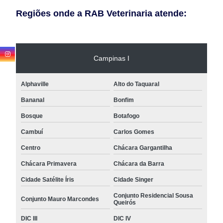
Regiões onde a RAB Veterinaria atende:
Campinas I
Alphaville
Alto do Taquaral
Bananal
Bonfim
Bosque
Botafogo
Cambuí
Carlos Gomes
Centro
Chácara Gargantilha
Chácara Primavera
Chácara da Barra
Cidade Satélite Íris
Cidade Singer
Conjunto Residencial Sousa
Conjunto Mauro Marcondes
Queirós
DIC III
DIC IV