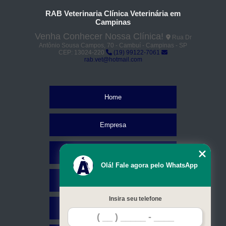
RAB Veterinaria Clínica Veterinária em
Campinas
Venha Conhecer Nossa Clínica!
Rua Dr
Antônio Sousa Campos, 70 - Cambuí - Campinas - SP
CEP: 13024-220
(19) 99122-7061
rab.vet@hotmail.com
Home
Empresa
Missão
Olá! Fale agora pelo WhatsApp
Serviços
Insira seu telefone
Contato