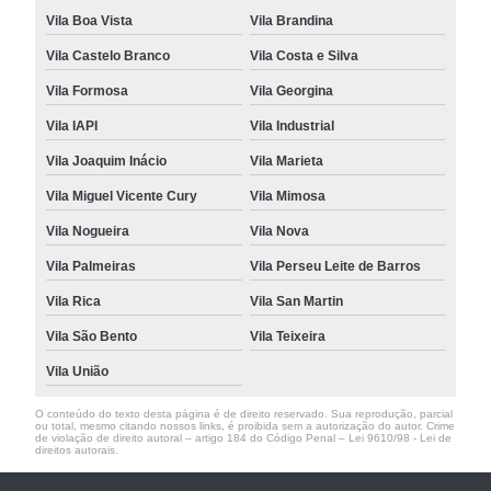
Vila Boa Vista
Vila Brandina
Vila Castelo Branco
Vila Costa e Silva
Vila Formosa
Vila Georgina
Vila IAPI
Vila Industrial
Vila Joaquim Inácio
Vila Marieta
Vila Miguel Vicente Cury
Vila Mimosa
Vila Nogueira
Vila Nova
Vila Palmeiras
Vila Perseu Leite de Barros
Vila Rica
Vila San Martin
Vila São Bento
Vila Teixeira
Vila União
O conteúdo do texto desta página é de direito reservado. Sua reprodução, parcial
ou total, mesmo citando nossos links, é proibida sem a autorização do autor. Crime
de violação de direito autoral – artigo 184 do Código Penal –
Lei 9610/98 - Lei de
direitos autorais
.