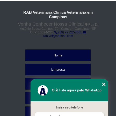
RAB Veterinaria Clínica Veterinária em
Campinas
Venha Conhecer Nossa Clínica!
Rua Dr
Antônio Sousa Campos, 70 - Cambuí - Campinas - SP
CEP: 13024-220
(19) 99122-7061
rab.vet@hotmail.com
Home
Empresa
Missão
Olá! Fale agora pelo WhatsApp
Serviços
Insira seu telefone
Contato