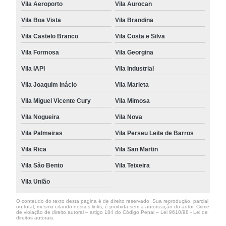
Vila Aeroporto
Vila Aurocan
Vila Boa Vista
Vila Brandina
Vila Castelo Branco
Vila Costa e Silva
Vila Formosa
Vila Georgina
Vila IAPI
Vila Industrial
Vila Joaquim Inácio
Vila Marieta
Vila Miguel Vicente Cury
Vila Mimosa
Vila Nogueira
Vila Nova
Vila Palmeiras
Vila Perseu Leite de Barros
Vila Rica
Vila San Martin
Vila São Bento
Vila Teixeira
Vila União
O conteúdo do texto desta página é de direito reservado. Sua reprodução, parcial
ou total, mesmo citando nossos links, é proibida sem a autorização do autor. Crime
de violação de direito autoral – artigo 184 do Código Penal –
Lei 9610/98 - Lei de
direitos autorais
.