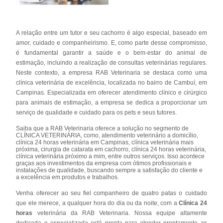
A relação entre um tutor e seu cachorro é algo especial, baseado em
amor, cuidado e companheirismo. E, como parte desse compromisso,
é fundamental garantir a saúde e o bem-estar do animal de
estimação, incluindo a realização de consultas veterinárias regulares.
Neste contexto, a empresa RAB Veterinaria se destaca como uma
clínica veterinária de excelência, localizada no bairro de Cambuí, em
Campinas. Especializada em oferecer atendimento clínico e cirúrgico
para animais de estimação, a empresa se dedica a proporcionar um
serviço de qualidade e cuidado para os pets e seus tutores.
Saiba que a RAB Veterinaria oferece a solução no segmento de
CLÍNICA VETERINÁRIA, como, atendimento veterinário a domicílio,
clínica 24 horas veterinária em Campinas, clínica veterinária mais
próxima, cirurgia de catarata em cachorro, clínica 24 horas veterinária,
clínica veterinária próximo a mim, entre outros serviços. Isso acontece
graças aos investimentos da empresa com ótimos profissionais e
instalações de qualidade, buscando sempre a satisfação do cliente e
a excelência em produtos e trabalhos.
Venha oferecer ao seu fiel companheiro de quatro patas o cuidado
que ele merece, a qualquer hora do dia ou da noite, com a
Clínica 24
horas
veterinária da RAB Veterinaria. Nossa equipe altamente
dedicada e especializada está pronta para atender prontamente as