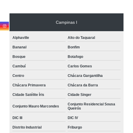
Campinas I
Alphaville
Alto do Taquaral
Bananal
Bonfim
Bosque
Botafogo
Cambuí
Carlos Gomes
Centro
Chácara Gargantilha
Chácara Primavera
Chácara da Barra
Cidade Satélite Íris
Cidade Singer
Conjunto Residencial Sousa
Conjunto Mauro Marcondes
Queirós
DIC III
DIC IV
Distrito Industrial
Friburgo