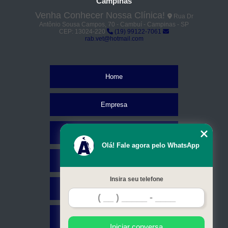
Campinas
Venha Conhecer Nossa Clínica!
Rua Dr
Antônio Sousa Campos, 70 - Cambuí - Campinas - SP
CEP: 13024-220
(19) 99122-7061
rab.vet@hotmail.com
Home
Empresa
Missão
Olá! Fale agora pelo WhatsApp
Serviços
Insira seu telefone
Contato
Mapa do site
Iniciar conversa