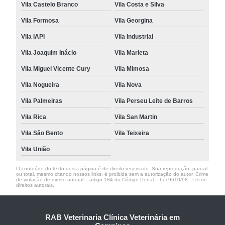
Vila Castelo Branco
Vila Costa e Silva
Vila Formosa
Vila Georgina
Vila IAPI
Vila Industrial
Vila Joaquim Inácio
Vila Marieta
Vila Miguel Vicente Cury
Vila Mimosa
Vila Nogueira
Vila Nova
Vila Palmeiras
Vila Perseu Leite de Barros
Vila Rica
Vila San Martin
Vila São Bento
Vila Teixeira
Vila União
O conteúdo do texto desta página é de direito reservado. Sua reprodução, parcial
ou total, mesmo citando nossos links, é proibida sem a autorização do autor. Crime
de violação de direito autoral – artigo 184 do Código Penal –
Lei 9610/98 - Lei de
direitos autorais
.
RAB Veterinaria Clínica Veterinária em