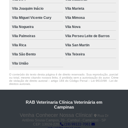
Vila Joaquim Inácio
Vila Marieta
Vila Miguel Vicente Cury
Vila Mimosa
Vila Nogueira
Vila Nova
Vila Palmeiras
Vila Perseu Leite de Barros
Vila Rica
Vila San Martin
Vila São Bento
Vila Teixeira
Vila União
O conteúdo do texto desta página é de direito reservado. Sua reprodução, parcial
ou total, mesmo citando nossos links, é proibida sem a autorização do autor. Crime
de violação de direito autoral – artigo 184 do Código Penal –
Lei 9610/98 - Lei de
direitos autorais
.
RAB Veterinaria Clínica Veterinária em
Campinas
Venha Conhecer Nossa Clínica!
Rua Dr
Antônio Sousa Campos, 70 - Cambuí - Campinas - SP
CEP: 13024-220
(19) 99122-7061