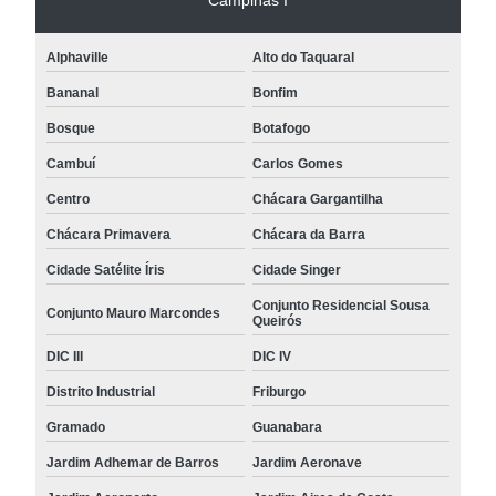
Alphaville
Alto do Taquaral
Bananal
Bonfim
Bosque
Botafogo
Cambuí
Carlos Gomes
Centro
Chácara Gargantilha
Chácara Primavera
Chácara da Barra
Cidade Satélite Íris
Cidade Singer
Conjunto Residencial Sousa
Conjunto Mauro Marcondes
Queirós
DIC III
DIC IV
Distrito Industrial
Friburgo
Gramado
Guanabara
Jardim Adhemar de Barros
Jardim Aeronave