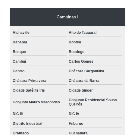
Campinas I
Alphaville
Alto do Taquaral
Bananal
Bonfim
Bosque
Botafogo
Cambuí
Carlos Gomes
Centro
Chácara Gargantilha
Chácara Primavera
Chácara da Barra
Cidade Satélite Íris
Cidade Singer
Conjunto Residencial Sousa
Conjunto Mauro Marcondes
Queirós
DIC III
DIC IV
Distrito Industrial
Friburgo
Gramado
Guanabara