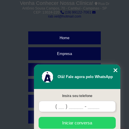
Venha Conhecer Nossa Clínica!
Rua Dr
Antônio Sousa Campos, 70 - Cambuí - Campinas - SP
CEP: 13024-220
(19) 99122-7061
rab.vet@hotmail.com
Home
Empresa
Missão
Olá! Fale agora pelo WhatsApp
Serviços
Insira seu telefone
Contato
Mapa do site
Iniciar conversa