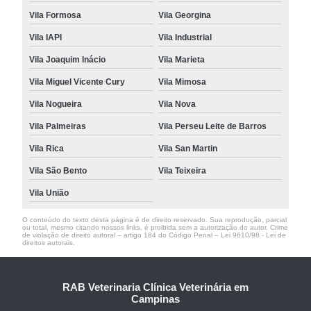
Vila Formosa
Vila Georgina
Vila IAPI
Vila Industrial
Vila Joaquim Inácio
Vila Marieta
Vila Miguel Vicente Cury
Vila Mimosa
Vila Nogueira
Vila Nova
Vila Palmeiras
Vila Perseu Leite de Barros
Vila Rica
Vila San Martin
Vila São Bento
Vila Teixeira
Vila União
O conteúdo do texto desta página é de direito reservado. Sua reprodução, parcial
ou total, mesmo citando nossos links, é proibida sem a autorização do autor. Crime
de violação de direito autoral – artigo 184 do Código Penal –
Lei 9610/98 - Lei de
direitos autorais
.
RAB Veterinaria Clínica Veterinária em
Campinas