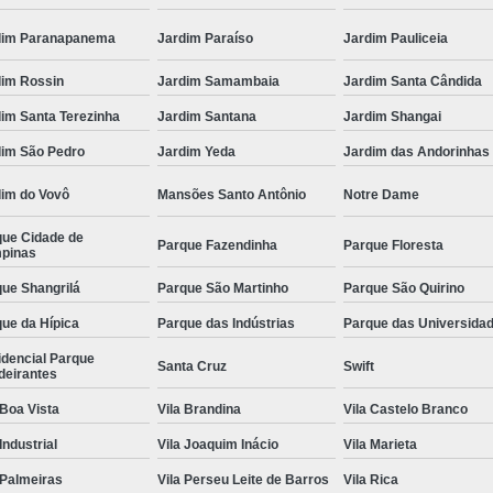
dim Paranapanema
Jardim Paraíso
Jardim Pauliceia
dim Rossin
Jardim Samambaia
Jardim Santa Cândida
im Santa Terezinha
Jardim Santana
Jardim Shangai
dim São Pedro
Jardim Yeda
Jardim das Andorinhas
dim do Vovô
Mansões Santo Antônio
Notre Dame
que Cidade de
Parque Fazendinha
Parque Floresta
pinas
ue Shangrilá
Parque São Martinho
Parque São Quirino
ue da Hípica
Parque das Indústrias
Parque das Universida
idencial Parque
Santa Cruz
Swift
deirantes
 Boa Vista
Vila Brandina
Vila Castelo Branco
 Industrial
Vila Joaquim Inácio
Vila Marieta
 Palmeiras
Vila Perseu Leite de Barros
Vila Rica