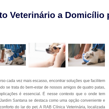
Check-up Veterinário São Paulo
Cirurgia em Animais Campinas
 Veterinário a Domicílio
Cirurgia em Animais São Paulo
Cirurgia Ortopédica em Cachorro
Cirurgia Ortopédica Veterinária
Cirurgia para Cachorros de Peq
Cirurgia de Castração de Cachorr
Cirurgia de Catarata em Cachorr
Cirurgia de Catarata para Cachorr
Cirurgia em Cachorro Idoso
Cirurgia Lux
so cada vez mais escasso, encontrar soluções que facilitem
Cirurgia para Cachorro Campinas
Cirurgia
ndo se trata do bem-estar de nossos amigos de quatro patas,
plicações é essencial. É nesse contexto que o onde tem
Clínica 24 Horas Veterinária
Clínica 
os Jardim Santana se destaca como uma opção conveniente e
Clínica Veterinária Campinas
Clínic
conforto do lar do pet. A RAB Clínica Veterinária, localizada