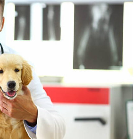
Exames Laboratoriais para P
Exame Cardiograma para Anima
Exame de Sangue para Gato
Exame de Sa
Exame de Ultrassom para Gato
Ex
Exame para Animais
Exame para Animai
Exame para Cachorro
Exames Laborat
Laserterapia para Animais
La
Laserterapia para Animais Pequenos
Laser
Laserterapia para Cães e G
Laserterapia para Gatos e Cachorros
La
Laserterapia Pet São Paulo
Limpeza de T
Limpeza de Tártaro Canino
Limpeza de Tár
Limpeza de Tártaro em Cães
Limpeza de Tá
Limpeza Dentária Canina
Limpeza