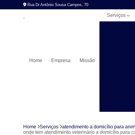
Rua Dr Antônio Sousa Campos, 70
Serviços
Atendimento
a domicílio
para animais
Check-ups
veterinários
Home
Empresa
Missão
Cirurgia para
animais
Cirurgia para
cachorros
Clínicas
veterinárias
Consulta
veterinária
Exames
Home
Serviços
atendimento a domicílio para ani
laboratoriais
onde tem atendimento veterinário a domicílio para 