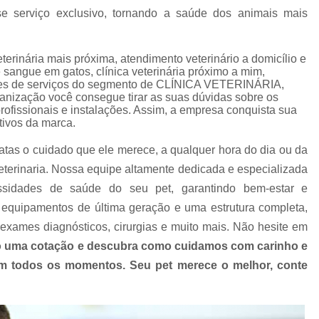
Clínica Veterinária com Atendimento Resid
e serviço exclusivo, tornando a saúde dos animais mais
Clínica Veterinária Mais Próxima
Clínica V
Clínica Veterinária Próximo a Mim
Clínica
veterinária mais próxima, atendimento veterinário a domicílio e
 sangue em gatos, clínica veterinária próximo a mim,
Consulta para Cachorro
Consulta Veterin
pções de serviços do segmento de CLÍNICA VETERINÁRIA,
anização você consegue tirar as suas dúvidas sobre os
Consulta Veterinária Dermatológica para C
rofissionais e instalações. Assim, a empresa conquista sua
tivos da marca.
Consulta Veterinária para Animais de Est
atas o cuidado que ele merece, a qualquer hora do dia ou da
Consulta Veterinária para Cachorr
terinaria. Nossa equipe altamente dedicada e especializada
Consulta Veterinária para Gatos
ssidades de saúde do seu pet, garantindo bem-estar e
Exames Laboratoriais Animai
equipamentos de última geração e uma estrutura completa,
Exames Laboratoriais para Animais Peq
exames diagnósticos, cirurgias e muito mais. Não hesite em
 uma cotação e descubra como cuidamos com carinho e
Exames Laboratoriais para Cachorro
Ex
 em todos os momentos. Seu pet merece o melhor, conte
Exames Laboratoriais para Cachorro São Paulo
Exames Laboratoriais para Cães e Ga