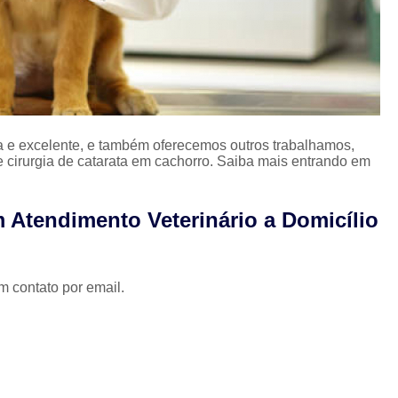
Limpeza Tártaro São Paulo
Odon
Odonto para Cães e Gatos
Odonto par
Odonto Veterinário
Odontologia A
Odontologia Animal São Paulo
Odo
 e excelente, e também oferecemos outros trabalhamos,
Odontologia Veterinária
Odo
 e cirurgia de catarata em cachorro. Saiba mais entrando em
Odontologia para Animais Exóticos
Odontologia para Cachorros
Od
 Atendimento Veterinário a Domicílio
Odontologia para Cachorros e Gatos
Odontologia para Coelhos
m contato por email.
Odontologia para Porquinho da í
Odontologia Veterinária para C
Odontologia para Animais de Estimação
Odontologia para Cachorro Campinas