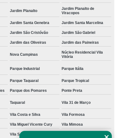
Jardim Planalto de
Jardim Planalto
Viracopos
Jardim Santa Genebra
Jardim Santa Marcelina
Jardim São Cristóvão
Jardim São Gabriel
Jardim das Oliveiras
Jardim das Paineiras
Núcleo Residencial Vila
Nova Campinas
Vitória
Parque Industrial
Parque Itália
Parque Taquaral
Parque Tropical
des
Parque dos Pomares
Ponte Preta
Taquaral
Vila 31 de Março
Vila Costa e Silva
Vila Formosa
Vila Miguel Vicente Cury
Vila Mimosa
Vila San Martin
Vila São Bento