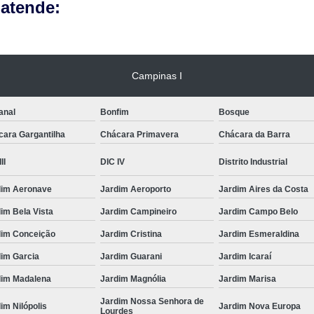
 atende:
Campinas I
anal
Bonfim
Bosque
cara Gargantilha
Chácara Primavera
Chácara da Barra
II
DIC IV
Distrito Industrial
dim Aeronave
Jardim Aeroporto
Jardim Aires da Costa
im Bela Vista
Jardim Campineiro
Jardim Campo Belo
dim Conceição
Jardim Cristina
Jardim Esmeraldina
dim Garcia
Jardim Guarani
Jardim Icaraí
dim Madalena
Jardim Magnólia
Jardim Marisa
Jardim Nossa Senhora de
im Nilópolis
Jardim Nova Europa
Lourdes