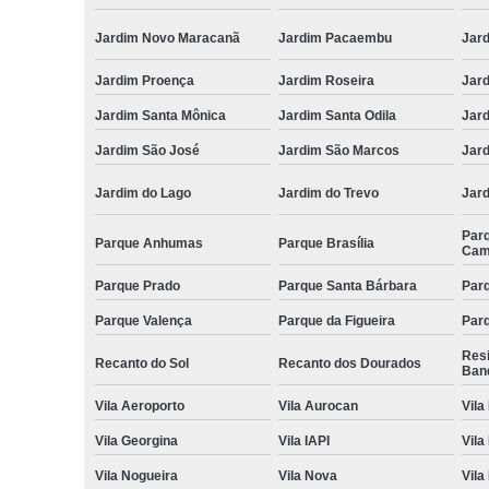
Jardim Novo Maracanã
Jardim Pacaembu
Jar
Jardim Proença
Jardim Roseira
Jar
Jardim Santa Mônica
Jardim Santa Odila
Jard
Jardim São José
Jardim São Marcos
Jar
Jardim do Lago
Jardim do Trevo
Jar
Par
Parque Anhumas
Parque Brasília
Cam
Parque Prado
Parque Santa Bárbara
Parq
Parque Valença
Parque da Figueira
Parq
Res
Recanto do Sol
Recanto dos Dourados
Ban
Vila Aeroporto
Vila Aurocan
Vila
Vila Georgina
Vila IAPI
Vila
Vila Nogueira
Vila Nova
Vila