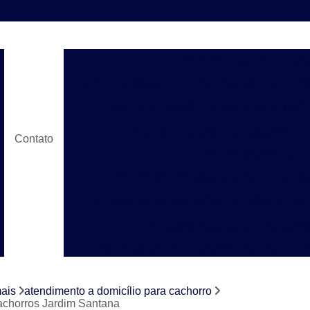
Atendimento a Domicílio p
Atendimento a Domicílio para Animais Domés
Atendimento a Domicílio para Cães e G
Atendimento a Domicílio para Pet
Contato
Atendimento Veterinário
Atendimento Veterinário a Domicílio para
Atendimento Veterinário Domicílio Campinas
Check Up Cachorro
Check U
Check Up em Animais Domésticos
Ch
Check Up para Gato
Check-up Veter
mais
atendimento a domicílio para cachorro
Check-up Veterinário em Cachorr
cachorros Jardim Santana