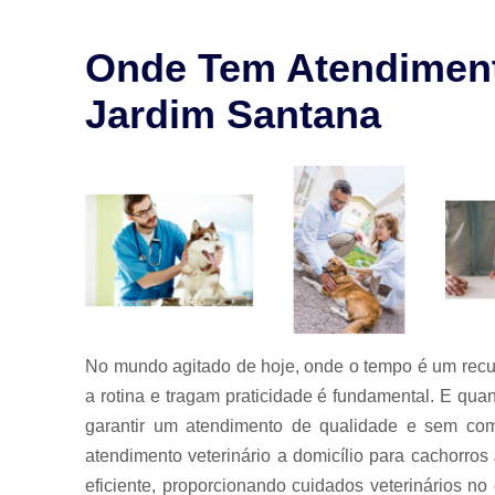
para animais
Exames para
Onde Tem Atendimento
animais
Jardim Santana
Laserterapia
para pet
Limpeza de
tártaro
Odontologia
para animais
Odontologia
para animais
de estimação
Odontologia
No mundo agitado de hoje, onde o tempo é um recur
para pet
a rotina e tragam praticidade é fundamental. E qua
Ozonioterapia
garantir um atendimento de qualidade e sem com
animal
atendimento veterinário a domicílio para cachorr
Veterinários
eficiente, proporcionando cuidados veterinários no 