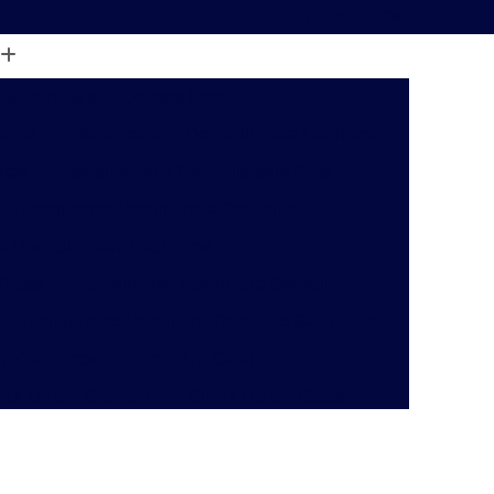
(19) 99122-7061
ara Animais de Pequeno Porte
ticos
Atendimento a Domicílio para Cachorro
atos
Atendimento a Domicílio para Gato
Atendimento Veterinário a Domicílio
 a Domicílio para Cachorros
 Gatos
Atendimento Veterinário Domicílio
Atendimento Veterinário Domicílio São Paulo
p Cachorros
Check Up Canino
eck Up em Cachorro
Check Up em Gatos
inário
Check-up Veterinário Campinas
o
Check-up Veterinário para Gatos