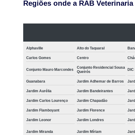
Regiões onde a RAB Veterinaria
Alphaville
Alto do Taquaral
Ban
Carlos Gomes
Centro
Chá
Conjunto Residencial Sousa
Conjunto Mauro Marcondes
DIC I
Queirós
Guanabara
Jardim Adhemar de Barros
Jar
Jardim Aurélia
Jardim Bandeirantes
Jard
Jardim Carlos Lourenço
Jardim Chapadão
Jar
Jardim Flamboyant
Jardim Florence
Jar
Jardim Leonor
Jardim Londres
Jar
Jardim Miranda
Jardim Míriam
Jard