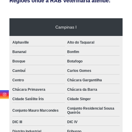
Regiões onde a RAB Veterinaria atende:
Campinas I
Alphaville
Alto do Taquaral
Bananal
Bonfim
Bosque
Botafogo
Cambuí
Carlos Gomes
Centro
Chácara Gargantilha
Chácara Primavera
Chácara da Barra
Cidade Satélite Íris
Cidade Singer
Conjunto Residencial Sousa
Conjunto Mauro Marcondes
Queirós
DIC III
DIC IV
Distrito Industrial
Friburgo