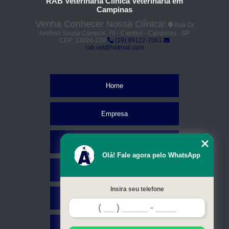
RAB Veterinaria Clínica Veterinária em
Campinas
Venha Conhecer Nossa Clínica!
Rua Dr
Antônio Sousa Campos, 70 - Cambuí - Campinas - SP
CEP: 13024-220
(19) 99122-7061
rab.vet@hotmail.com
Home
Empresa
Missão
Olá! Fale agora pelo WhatsApp
Serviços
Insira seu telefone
Contato
Mapa do site