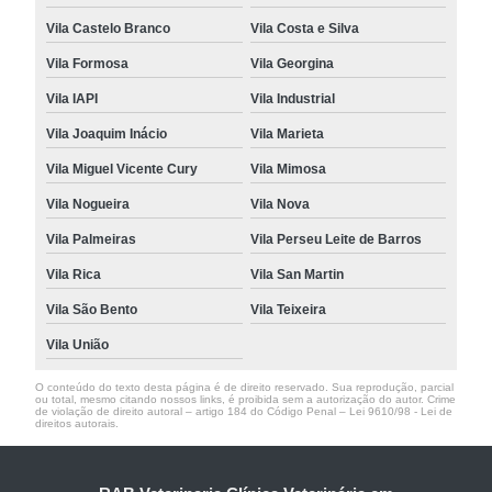
Vila Castelo Branco
Vila Costa e Silva
Vila Formosa
Vila Georgina
Vila IAPI
Vila Industrial
Vila Joaquim Inácio
Vila Marieta
Vila Miguel Vicente Cury
Vila Mimosa
Vila Nogueira
Vila Nova
Vila Palmeiras
Vila Perseu Leite de Barros
Vila Rica
Vila San Martin
Vila São Bento
Vila Teixeira
Vila União
O conteúdo do texto desta página é de direito reservado. Sua reprodução, parcial
ou total, mesmo citando nossos links, é proibida sem a autorização do autor. Crime
de violação de direito autoral – artigo 184 do Código Penal –
Lei 9610/98 - Lei de
direitos autorais
.