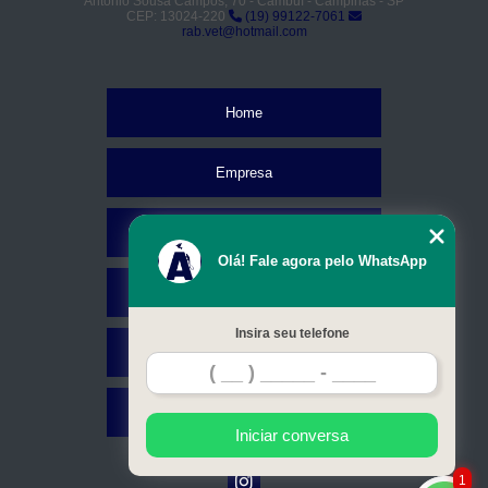
Antônio Sousa Campos, 70 - Cambuí - Campinas - SP
CEP: 13024-220
(19) 99122-7061
rab.vet@hotmail.com
Home
Empresa
Missão
Olá! Fale agora pelo WhatsApp
Serviços
Insira seu telefone
Contato
Mapa do site
Iniciar conversa
1