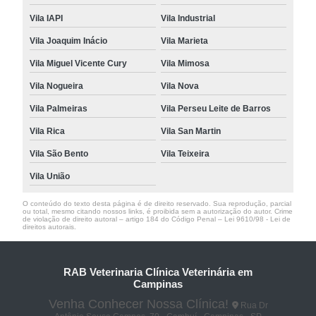
Vila IAPI
Vila Industrial
Vila Joaquim Inácio
Vila Marieta
Vila Miguel Vicente Cury
Vila Mimosa
Vila Nogueira
Vila Nova
Vila Palmeiras
Vila Perseu Leite de Barros
Vila Rica
Vila San Martin
Vila São Bento
Vila Teixeira
Vila União
O conteúdo do texto desta página é de direito reservado. Sua reprodução, parcial
ou total, mesmo citando nossos links, é proibida sem a autorização do autor. Crime
de violação de direito autoral – artigo 184 do Código Penal –
Lei 9610/98 - Lei de
direitos autorais
.
RAB Veterinaria Clínica Veterinária em
Campinas
Venha Conhecer Nossa Clínica!
Rua Dr