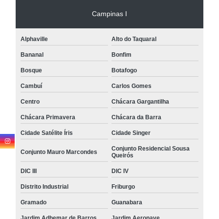
Campinas I
Alphaville
Alto do Taquaral
Bananal
Bonfim
Bosque
Botafogo
Cambuí
Carlos Gomes
Centro
Chácara Gargantilha
Chácara Primavera
Chácara da Barra
Cidade Satélite Íris
Cidade Singer
Conjunto Residencial Sousa
Conjunto Mauro Marcondes
Queirós
DIC III
DIC IV
Distrito Industrial
Friburgo
Gramado
Guanabara
Jardim Adhemar de Barros
Jardim Aeronave