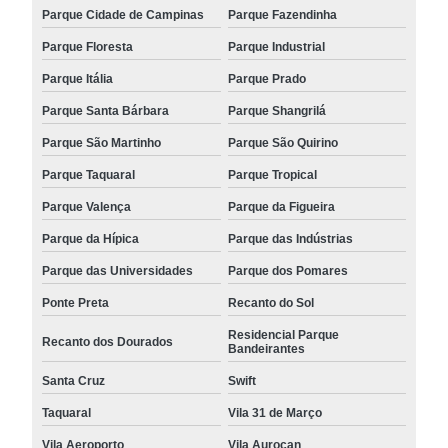
Parque Cidade de Campinas
Parque Fazendinha
Parque Floresta
Parque Industrial
Parque Itália
Parque Prado
Parque Santa Bárbara
Parque Shangrilá
Parque São Martinho
Parque São Quirino
Parque Taquaral
Parque Tropical
Parque Valença
Parque da Figueira
Parque da Hípica
Parque das Indústrias
Parque das Universidades
Parque dos Pomares
Ponte Preta
Recanto do Sol
Residencial Parque
Recanto dos Dourados
Bandeirantes
Santa Cruz
Swift
Taquaral
Vila 31 de Março
Vila Aeroporto
Vila Aurocan