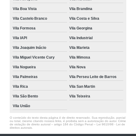
Vila Boa Vista
Vila Brandina
Vila Castelo Branco
Vila Costa e Silva
Vila Formosa
Vila Georgina
Vila IAPI
Vila Industrial
Vila Joaquim Inácio
Vila Marieta
Vila Miguel Vicente Cury
Vila Mimosa
Vila Nogueira
Vila Nova
Vila Palmeiras
Vila Perseu Leite de Barros
Vila Rica
Vila San Martin
Vila São Bento
Vila Teixeira
Vila União
O conteúdo do texto desta página é de direito reservado. Sua reprodução, parcial
ou total, mesmo citando nossos links, é proibida sem a autorização do autor. Crime
de violação de direito autoral – artigo 184 do Código Penal –
Lei 9610/98 - Lei de
direitos autorais
.