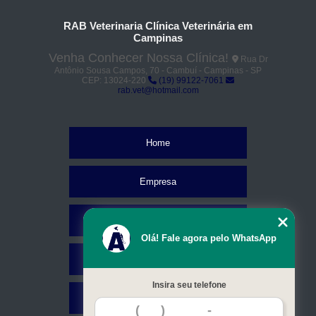
RAB Veterinaria Clínica Veterinária em
Campinas
Venha Conhecer Nossa Clínica!
Rua Dr
Antônio Sousa Campos, 70 - Cambuí - Campinas - SP
CEP: 13024-220
(19) 99122-7061
rab.vet@hotmail.com
Home
Empresa
Missão
Olá! Fale agora pelo WhatsApp
Serviços
Insira seu telefone
Contato