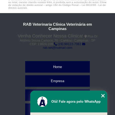
ou total, mesmo citando nossos links, é proibida sem a autorização do autor. Crime
de violação de direito autoral – artigo 184 do Código Penal –
Lei 9610/98 - Lei de
direitos autorais
.
RAB Veterinaria Clínica Veterinária em
Campinas
Venha Conhecer Nossa Clínica!
Rua Dr
Antônio Sousa Campos, 70 - Cambuí - Campinas - SP
CEP: 13024-220
(19) 99122-7061
rab.vet@hotmail.com
Home
Empresa
Missão
Olá! Fale agora pelo WhatsApp
Serviços