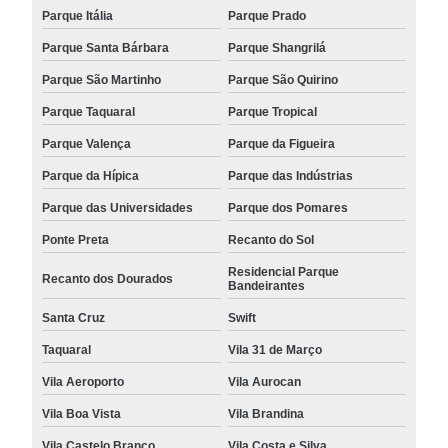
Parque Itália
Parque Prado
Parque Santa Bárbara
Parque Shangrilá
Parque São Martinho
Parque São Quirino
Parque Taquaral
Parque Tropical
Parque Valença
Parque da Figueira
Parque da Hípica
Parque das Indústrias
Parque das Universidades
Parque dos Pomares
Ponte Preta
Recanto do Sol
Residencial Parque
Recanto dos Dourados
Bandeirantes
Santa Cruz
Swift
Taquaral
Vila 31 de Março
Vila Aeroporto
Vila Aurocan
Vila Boa Vista
Vila Brandina
Vila Castelo Branco
Vila Costa e Silva