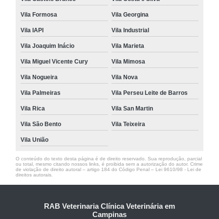
Vila Formosa
Vila Georgina
Vila IAPI
Vila Industrial
Vila Joaquim Inácio
Vila Marieta
Vila Miguel Vicente Cury
Vila Mimosa
Vila Nogueira
Vila Nova
Vila Palmeiras
Vila Perseu Leite de Barros
Vila Rica
Vila San Martin
Vila São Bento
Vila Teixeira
Vila União
O conteúdo do texto desta página é de direito reservado. Sua reprodução, parcial
ou total, mesmo citando nossos links, é proibida sem a autorização do autor. Crime
de violação de direito autoral – artigo 184 do Código Penal –
Lei 9610/98 - Lei de
direitos autorais
.
RAB Veterinaria Clínica Veterinária em
Campinas