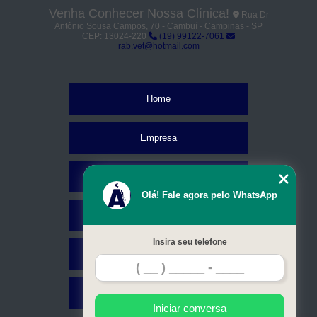
Venha Conhecer Nossa Clínica!
Rua Dr
Antônio Sousa Campos, 70 - Cambuí - Campinas - SP
CEP: 13024-220
(19) 99122-7061
rab.vet@hotmail.com
Home
Empresa
Missão
Olá! Fale agora pelo WhatsApp
Serviços
Insira seu telefone
Contato
Mapa do site
Iniciar conversa