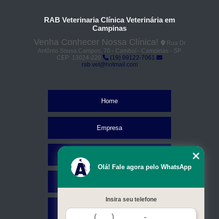
RAB Veterinaria Clínica Veterinária em
Campinas
Venha Conhecer Nossa Clínica!
Rua Dr
Antônio Sousa Campos, 70 - Cambuí - Campinas - SP
CEP: 13024-220
(19) 99122-7061
rab.vet@hotmail.com
Home
Empresa
Missão
Olá! Fale agora pelo WhatsApp
Serviços
Insira seu telefone
Contato