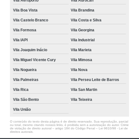
Vila Aeroporto
Vila Aurocan
Vila Boa Vista
Vila Brandina
Vila Castelo Branco
Vila Costa e Silva
Vila Formosa
Vila Georgina
Vila IAPI
Vila Industrial
Vila Joaquim Inácio
Vila Marieta
Vila Miguel Vicente Cury
Vila Mimosa
Vila Nogueira
Vila Nova
Vila Palmeiras
Vila Perseu Leite de Barros
Vila Rica
Vila San Martin
Vila São Bento
Vila Teixeira
Vila União
O conteúdo do texto desta página é de direito reservado. Sua reprodução, parcial
ou total, mesmo citando nossos links, é proibida sem a autorização do autor. Crime
de violação de direito autoral – artigo 184 do Código Penal –
Lei 9610/98 - Lei de
direitos autorais
.