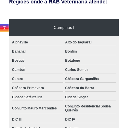
Regiões onde a RAB Veterinaria atende:
Campinas I
Alphaville
Alto do Taquaral
Bananal
Bonfim
Bosque
Botafogo
Cambuí
Carlos Gomes
Centro
Chácara Gargantilha
Chácara Primavera
Chácara da Barra
Cidade Satélite Íris
Cidade Singer
Conjunto Residencial Sousa
Conjunto Mauro Marcondes
Queirós
DIC III
DIC IV