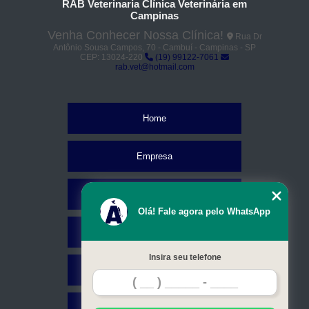
RAB Veterinaria Clínica Veterinária em
Campinas
Venha Conhecer Nossa Clínica!
Rua Dr
Antônio Sousa Campos, 70 - Cambuí - Campinas - SP
CEP: 13024-220
(19) 99122-7061
rab.vet@hotmail.com
Home
Empresa
Missão
Olá! Fale agora pelo WhatsApp
Serviços
Insira seu telefone
Contato
Mapa do site