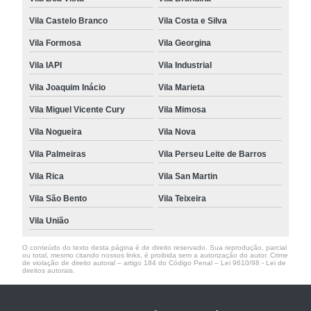
Vila Castelo Branco
Vila Costa e Silva
Vila Formosa
Vila Georgina
Vila IAPI
Vila Industrial
Vila Joaquim Inácio
Vila Marieta
Vila Miguel Vicente Cury
Vila Mimosa
Vila Nogueira
Vila Nova
Vila Palmeiras
Vila Perseu Leite de Barros
Vila Rica
Vila San Martin
Vila São Bento
Vila Teixeira
Vila União
O conteúdo do texto desta página é de direito reservado. Sua reprodução, parcial
ou total, mesmo citando nossos links, é proibida sem a autorização do autor. Crime
de violação de direito autoral – artigo 184 do Código Penal –
Lei 9610/98 - Lei de
direitos autorais
.