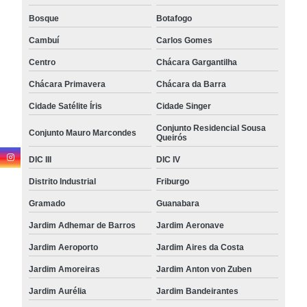
Bosque
Botafogo
Cambuí
Carlos Gomes
Centro
Chácara Gargantilha
Chácara Primavera
Chácara da Barra
Cidade Satélite Íris
Cidade Singer
Conjunto Residencial Sousa
Conjunto Mauro Marcondes
Queirós
DIC III
DIC IV
Distrito Industrial
Friburgo
Gramado
Guanabara
Jardim Adhemar de Barros
Jardim Aeronave
Jardim Aeroporto
Jardim Aires da Costa
Jardim Amoreiras
Jardim Anton von Zuben
Jardim Aurélia
Jardim Bandeirantes