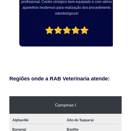
profissional. Centro cirúrgico bem equipado e com vários
a
aparelhos modernos para realização dos procedimento
odontológicos!
Regiões onde a RAB Veterinaria atende:
Campinas I
Alphaville
Alto do Taquaral
Bananal
Bonfim