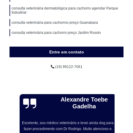
consulta veterinária dermatológica para cachorro agendar Parque
Industrial
consulta veterinária para cachorros preço Guanabara
consulta veterinária para cachorro preço Jardim Rossin
Entre em contato
(19) 99122-7061
Alexandre Toebe
Gadelha
Excelente, sou médico veterinário e levei ainda dog para
R
fazer procedimento com Dr Rodrigo. Muito atencioso e
om