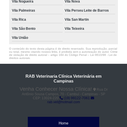
Vila Nogueira
Vila Nova
Vila Palmeiras
Vila Perseu Leite de Barros
Vila Rica
Vila San Martin
Vila São Bento
Vila Teixeira
Vila União
O conteúdo do texto desta página é de direito reservado. Sua reprodução, parcial
ou total, mesmo citando nossos links, é proibida sem a autorização do autor. Crime
de violação de direito autoral – artigo 184 do Código Penal –
Lei 9610/98 - Lei de
direitos autorais
.
RAB Veterinaria Clínica Veterinária em
Campinas
Venha Conhecer Nossa Clínica!
Rua Dr
Antônio Sousa Campos, 70 - Cambuí - Campinas - SP
CEP: 13024-220
(19) 99122-7061
rab.vet@hotmail.com
Home