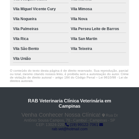
Vila Miguel Vicente Cury
Vila Mimosa
Vila Nogueira
Vila Nova
Vila Palmeiras
Vila Perseu Leite de Barros
Vila Rica
Vila San Martin
Vila São Bento
Vila Teixeira
Vila União
O conteúdo do texto desta página é de direito reservado. Sua reprodução, parcial
ou total, mesmo citando nossos links, é proibida sem a autorização do autor. Crime
de violação de direito autoral – artigo 184 do Código Penal –
Lei 9610/98 - Lei de
direitos autorais
.
RAB Veterinaria Clínica Veterinária em
Campinas
Venha Conhecer Nossa Clínica!
Rua Dr
Antônio Sousa Campos, 70 - Cambuí - Campinas - SP
CEP: 13024-220
(19) 99122-7061
rab.vet@hotmail.com