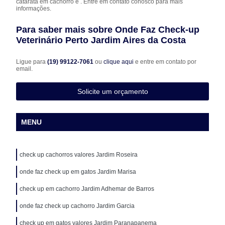
catarata em cachorro e . Entre em contato conosco para mais
informações.
Para saber mais sobre Onde Faz Check-up
Veterinário Perto Jardim Aires da Costa
Ligue para
(19) 99122-7061
ou
clique aqui
e entre em contato por
email.
Solicite um orçamento
MENU
check up cachorros valores Jardim Roseira
onde faz check up em gatos Jardim Marisa
check up em cachorro Jardim Adhemar de Barros
onde faz check up cachorro Jardim Garcia
check up em gatos valores Jardim Paranapanema