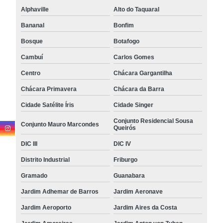
Alphaville
Alto do Taquaral
Bananal
Bonfim
Bosque
Botafogo
Cambuí
Carlos Gomes
Centro
Chácara Gargantilha
Chácara Primavera
Chácara da Barra
Cidade Satélite Íris
Cidade Singer
Conjunto Residencial Sousa
Conjunto Mauro Marcondes
Queirós
DIC III
DIC IV
Distrito Industrial
Friburgo
Gramado
Guanabara
Jardim Adhemar de Barros
Jardim Aeronave
Jardim Aeroporto
Jardim Aires da Costa