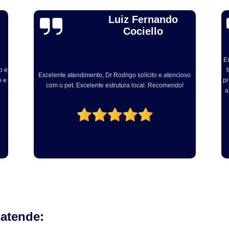
Exames Laboratoriais para P
Alexandre Toebe
Exame Cardiograma para Anima
Gadelha
Exame de Sangue para Gato
Exame de Sa
Exame de Ultrassom para Gato
Ex
Excelente, sou médico veterinário e levei ainda dog para
Exame para Animais
Exame para Animai
fazer procedimento com Dr Rodrigo. Muito atencioso e
ex
so
profissional. Centro cirúrgico bem equipado e com vários
em
Exame para Cachorro
Exames Laborat
aparelhos modernos para realização dos procedimento
fe
odontológicos!
Laserterapia para Animais
La
Laserterapia para Animais Pequenos
Laser
Laserterapia para Cães e G
Laserterapia para Gatos e Cachorros
La
Laserterapia Pet São Paulo
Limpeza de T
Limpeza de Tártaro Canino
Limpeza de Tár
Limpeza de Tártaro em Cães
Limpeza de Tá
 atende:
Limpeza Dentária Canina
Limpeza