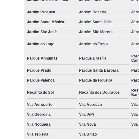
Jardim Proença
Jardim Roseira
Jar
Jardim Santa Mônica
Jardim Santa Odila
Jard
Jardim São José
Jardim São Marcos
Jar
Jardim do Lago
Jardim do Trevo
Jar
Par
Parque Anhumas
Parque Brasília
Cam
Parque Prado
Parque Santa Bárbara
Parq
Parque Valença
Parque da Figueira
Parq
Res
Recanto do Sol
Recanto dos Dourados
Ban
Vila Aeroporto
Vila Aurocan
Vila
Vila Georgina
Vila IAPI
Vila
Vila Nogueira
Vila Nova
Vila
Vila Teixeira
Vila União