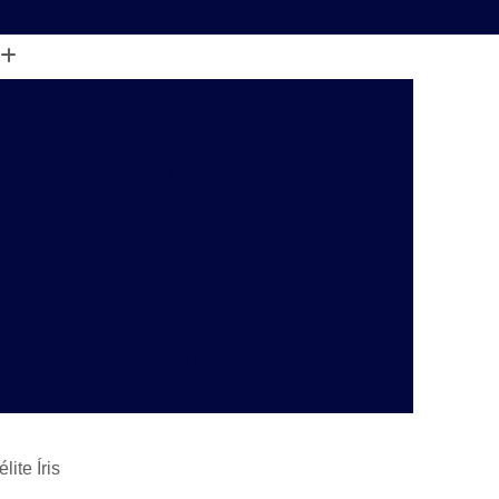
(19) 99122-7061
ara Animais de Pequeno Porte
ticos
Atendimento a Domicílio para Cachorro
atos
Atendimento a Domicílio para Gato
Atendimento Veterinário a Domicílio
 a Domicílio para Cachorros
 Gatos
Atendimento Veterinário Domicílio
Atendimento Veterinário Domicílio São Paulo
p Cachorros
Check Up Canino
eck Up em Cachorro
Check Up em Gatos
inário
Check-up Veterinário Campinas
ite Íris
o
Check-up Veterinário para Gatos