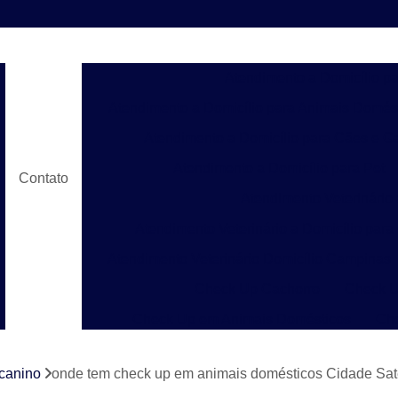
Atendimento a Domicílio p
Atendimento a Domicílio para Animais Domés
Atendimento a Domicílio para Cães e G
Atendimento a Domicílio para Pet
Contato
Atendimento Veterinário
Atendimento Veterinário a Domicílio para
Atendimento Veterinário Domicílio Campinas
Check Up Cachorro
Check U
Check Up em Animais Domésticos
Ch
Check Up para Gato
Check-up Veter
canino
onde tem check up em animais domésticos Cidade Satél
Check-up Veterinário em Cachorr