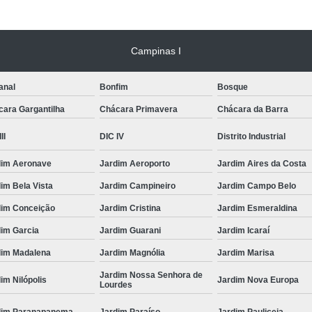
Limpeza Tártaro São Paulo
Odon
Odonto para Cães e Gatos
Odonto par
Campinas I
Odonto Veterinário
Odontologia A
anal
Bonfim
Bosque
Odontologia Animal São Paulo
Odo
cara Gargantilha
Chácara Primavera
Chácara da Barra
Odontologia Veterinária
Odo
II
DIC IV
Distrito Industrial
Odontologia para Animais Exóticos
Odontologia para Cachorros
Od
dim Aeronave
Jardim Aeroporto
Jardim Aires da Costa
Odontologia para Cachorros e Gatos
im Bela Vista
Jardim Campineiro
Jardim Campo Belo
dim Conceição
Jardim Cristina
Jardim Esmeraldina
Odontologia para Coelhos
dim Garcia
Jardim Guarani
Jardim Icaraí
Odontologia para Porquinho da í
dim Madalena
Jardim Magnólia
Jardim Marisa
Odontologia Veterinária para C
Jardim Nossa Senhora de
im Nilópolis
Jardim Nova Europa
Odontologia para Animais de Estimação
Lourdes
Odontologia para Cachorro Campinas
dim Paranapanema
Jardim Paraíso
Jardim Pauliceia