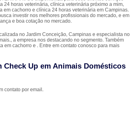
Clínica Veterinária com Atendimento Resid
a 24 horas veterinária, clínica veterinária próximo a mim,
ata em cachorro e clínica 24 horas veterinária em Campinas.
Clínica Veterinária Mais Próxima
Clínica V
busca investir nos melhores profissionais do mercado, e em
fiança e boa cotação no mercado.
Clínica Veterinária Próximo a Mim
Clínica
Consulta para Cachorro
Consulta Veterin
ocalizada no Jardim Conceição, Campinas e especialista no
animais., a empresa nos destacando no segmento. Também
Consulta Veterinária Dermatológica para C
ta em cachorro e . Entre em contato conosco para mais
Consulta Veterinária para Animais de Est
m Check Up em Animais Domésticos
Consulta Veterinária para Cachorr
Consulta Veterinária para Gatos
Exames Laboratoriais Animai
m contato por email.
Exames Laboratoriais para Animais Peq
Exames Laboratoriais para Cachorro
Ex
Exames Laboratoriais para Cachorro São Paulo
Exames Laboratoriais para Cães e Ga