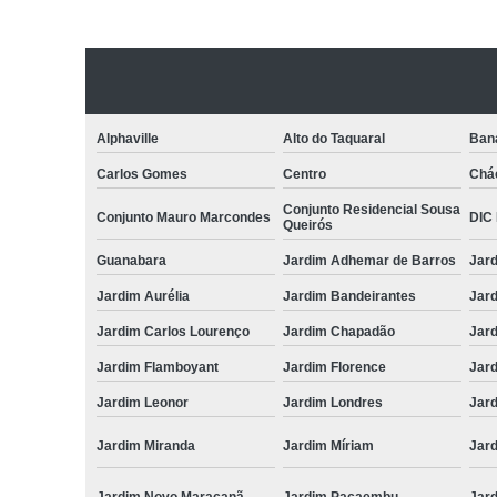
Alphaville
Alto do Taquaral
Ban
Carlos Gomes
Centro
Chá
Conjunto Residencial Sousa
Conjunto Mauro Marcondes
DIC I
Queirós
Guanabara
Jardim Adhemar de Barros
Jar
Jardim Aurélia
Jardim Bandeirantes
Jard
Jardim Carlos Lourenço
Jardim Chapadão
Jar
Jardim Flamboyant
Jardim Florence
Jar
Jardim Leonor
Jardim Londres
Jar
Jardim Miranda
Jardim Míriam
Jard
Jardim Novo Maracanã
Jardim Pacaembu
Jar