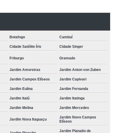
to para Animais
Odonto para Cães
a Gatos
Odonto Pet
Odonto Veterinária
nimal
Odontologia Animal Campinas
Botafogo
Cambuí
ntologia para Cachorros de Médio Porte
Cidade Satélite Íris
Cidade Singer
ntologia para Animais Domésticos
Friburgo
Gramado
Odontologia para Animais Silvestres
ontologia para Cachorros Campinas
Jardim Amoreiras
Jardim Anton von Zuben
Odontologia para Cachorros São Paulo
Jardim Campos Elíseos
Jardim Capivari
Jardim Eulina
Jardim Fernanda
Odontologia para Gatos e Cães
Jardim Itaiú
Jardim Itatinga
ndia
Odontologia para Roedores
Jardim Melina
Jardim Mercedes
achorros
Odonto para Cachorro
Jardim Novo Campos
Jardim Nova Itaguaçu
 Silvestres
Odontologia para Cachorro
Elíseos
Odontologia para Cachorro São Paulo
Jardim Planalto de
Jardim Planalto