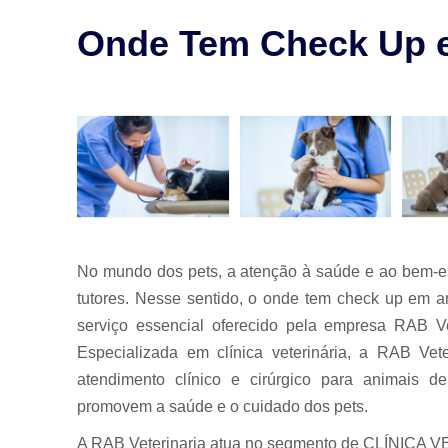
para animais
Onde Tem Check Up em
Exames para
animais
Laserterapia
para pet
Limpeza de
tártaro
Odontologia
para animais
Odontologia
para animais
No mundo dos pets, a atenção à saúde e ao bem-es
de estimação
tutores. Nesse sentido, o onde tem check up em a
Odontologia
serviço essencial oferecido pela empresa RAB Ve
para pet
Especializada em clínica veterinária, a RAB Ve
Ozonioterapia
atendimento clínico e cirúrgico para animais 
animal
promovem a saúde e o cuidado dos pets.
Veterinários
A RAB Veterinaria atua no segmento de CLÍNICA VET