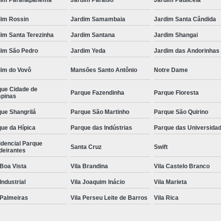
Odontologia para Cães
Odontologia p
dim Rossin
Jardim Samambaia
Jardim Santa Cândida
Odontologia para Gatos
Odontologia par
im Santa Terezinha
Jardim Santana
Jardim Shangai
Odontologia Pet
Ozonioterapia C
dim São Pedro
Jardim Yeda
Jardim das Andorinhas
Ozonioterapia para Animais Pequ
dim do Vovô
Mansões Santo Antônio
Notre Dame
Ozonioterapia para Cachorro Campinas
que Cidade de
Parque Fazendinha
Parque Floresta
Ozonioterapia para Cães
Ozonioterapia 
pinas
Ozonioterapia para Gatos e Cachorros
ue Shangrilá
Parque São Martinho
Parque São Quirino
ue da Hípica
Parque das Indústrias
Parque das Universida
Veterinário
Veterinário 24 Horas
idencial Parque
Veterinário Animais Exóticos
Veterinário
Santa Cruz
Swift
deirantes
Veterinário Especialista em Gatos
Veteri
 Boa Vista
Vila Brandina
Vila Castelo Branco
Veterinário Popular
Veterinário 
 Industrial
Vila Joaquim Inácio
Vila Marieta
 Palmeiras
Vila Perseu Leite de Barros
Vila Rica