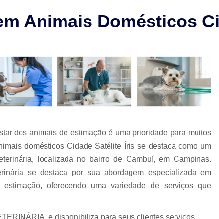
Check-up Veterinário São Paulo
 Animais Domésticos Cida
Cirurgia em Animais Campinas
Cirurgia em Animais São Paulo
Cirurgia Ortopédica em Cachorro
Cirurgia Ortopédica Veterinária
Cirurgia para Cachorros de Peq
Cirurgia de Castração de Cachorr
Cirurgia de Catarata em Cachorr
tar dos animais de estimação é uma prioridade para muitos
Cirurgia de Catarata para Cachorr
nimais domésticos Cidade Satélite Íris se destaca como um
Cirurgia em Cachorro Idoso
Cirurgia Lux
terinária, localizada no bairro de Cambuí, em Campinas.
terinária se destaca por sua abordagem especializada em
Cirurgia para Cachorro Campinas
Cirurgia
de estimação, oferecendo uma variedade de serviços que
Clínica 24 Horas Veterinária
Clínica 
Clínica Veterinária Campinas
Clínic
ERINÁRIA, e disponibiliza para seus clientes serviços