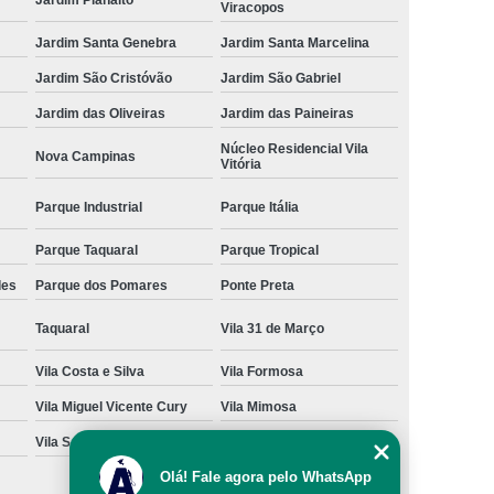
Viracopos
ara Cães e Gatos
Odontologia para Gato
Jardim Santa Genebra
Jardim Santa Marcelina
a Gatos e Cachorros
Odontologia para Pets
Jardim São Cristóvão
Jardim São Gabriel
achorro
Ozonioterapia para Animais
Jardim das Oliveiras
Jardim das Paineiras
enos
Ozonioterapia para Cachorro
Núcleo Residencial Vila
Nova Campinas
Vitória
Ozonioterapia para Cachorro São Paulo
Parque Industrial
Parque Itália
para Cães Idosos
Ozonioterapia para Gatos
Ozonioterapia para Pets
Ozonioterapia Pet
Parque Taquaral
Parque Tropical
des
Parque dos Pomares
Ponte Preta
Veterinário 24 Horas Perto de Mim
 Campinas
Veterinário de Animais Silvestres
Taquaral
Vila 31 de Março
nário Mais Próximo
Veterinário Perto de Mim
Vila Costa e Silva
Vila Formosa
Próximo a Mim
Veterinário São Paulo
Vila Miguel Vicente Cury
Vila Mimosa
Vila San Martin
Vila São Bento
Olá! Fale agora pelo WhatsApp