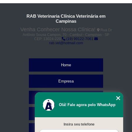
RAB Veterinaria Clínica Veterinária em
Campinas
Venha Conhecer Nossa Clínica!
Rua Dr
Antônio Sousa Campos, 70 - Cambuí - Campinas - SP
CEP: 13024-220
(19) 99122-7061
rab.vet@hotmail.com
Home
Empresa
Missão
Olá! Fale agora pelo WhatsApp
Serviços
Insira seu telefone
Contato