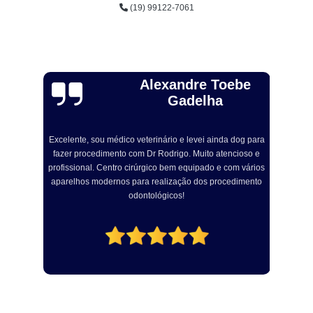
(19) 99122-7061
Alexandre Toebe
Gadelha
Excelente, sou médico veterinário e levei ainda dog para
R
fazer procedimento com Dr Rodrigo. Muito atencioso e
om
profissional. Centro cirúrgico bem equipado e com vários
a
aparelhos modernos para realização dos procedimento
odontológicos!