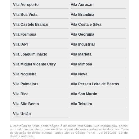
Vila Aeroporto
Vila Aurocan
Vila Boa Vista
Vila Brandina
Vila Castelo Branco
Vila Costa e Silva
Vila Formosa
Vila Georgina
Vila IAPI
Vila Industrial
Vila Joaquim Inácio
Vila Marieta
Vila Miguel Vicente Cury
Vila Mimosa
Vila Nogueira
Vila Nova
Vila Palmeiras
Vila Perseu Leite de Barros
Vila Rica
Vila San Martin
Vila São Bento
Vila Teixeira
Vila União
O conteúdo do texto desta página é de direito reservado. Sua reprodução, parcial
ou total, mesmo citando nossos links, é proibida sem a autorização do autor. Crime
de violação de direito autoral – artigo 184 do Código Penal –
Lei 9610/98 - Lei de
direitos autorais
.