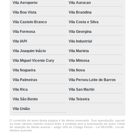
Vila Aeroporto
Vila Aurocan
Vila Boa Vista
Vila Brandina
Vila Castelo Branco
Vila Costa e Silva
Vila Formosa
Vila Georgina
Vila IAPI
Vila Industrial
Vila Joaquim Inácio
Vila Marieta
Vila Miguel Vicente Cury
Vila Mimosa
Vila Nogueira
Vila Nova
Vila Palmeiras
Vila Perseu Leite de Barros
Vila Rica
Vila San Martin
Vila São Bento
Vila Teixeira
Vila União
O conteúdo do texto desta página é de direito reservado. Sua reprodução, parcial
ou total, mesmo citando nossos links, é proibida sem a autorização do autor. Crime
de violação de direito autoral – artigo 184 do Código Penal –
Lei 9610/98 - Lei de
direitos autorais
.