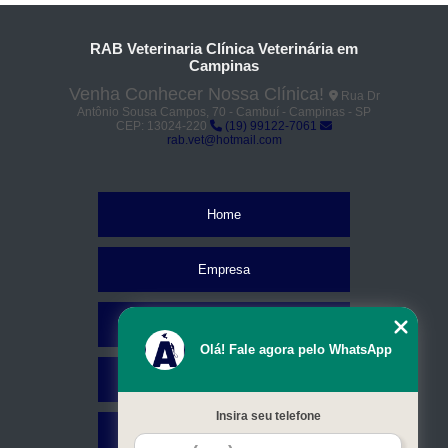
RAB Veterinaria Clínica Veterinária em
Campinas
Venha Conhecer Nossa Clínica!
Rua Dr
Antônio Sousa Campos, 70 - Cambuí - Campinas - SP
CEP: 13024-220
(19) 99122-7061
rab.vet@hotmail.com
Home
Empresa
Missão
Olá! Fale agora pelo WhatsApp
Serviços
Insira seu telefone
Contato