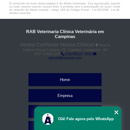
O conteúdo do texto desta página é de direito reservado. Sua reprodução, parcial
ou total, mesmo citando nossos links, é proibida sem a autorização do autor. Crime
de violação de direito autoral – artigo 184 do Código Penal –
Lei 9610/98 - Lei de
direitos autorais
.
RAB Veterinaria Clínica Veterinária em
Campinas
Venha Conhecer Nossa Clínica!
Rua Dr
Antônio Sousa Campos, 70 - Cambuí - Campinas - SP
CEP: 13024-220
(19) 99122-7061
rab.vet@hotmail.com
Home
Empresa
Missão
Olá! Fale agora pelo WhatsApp
Serviços