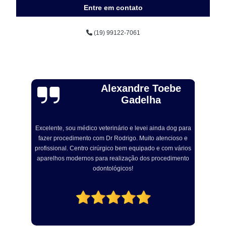
Entre em contato
(19) 99122-7061
Alexandre Toebe
Gadelha
Excelente, sou médico veterinário e levei ainda dog para
R
fazer procedimento com Dr Rodrigo. Muito atencioso e
om
profissional. Centro cirúrgico bem equipado e com vários
a
aparelhos modernos para realização dos procedimento
odontológicos!