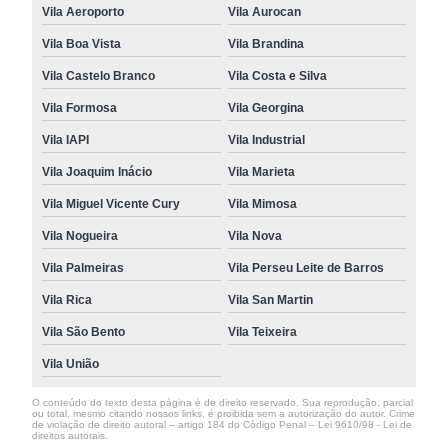
Vila Aeroporto
Vila Aurocan
Vila Boa Vista
Vila Brandina
Vila Castelo Branco
Vila Costa e Silva
Vila Formosa
Vila Georgina
Vila IAPI
Vila Industrial
Vila Joaquim Inácio
Vila Marieta
Vila Miguel Vicente Cury
Vila Mimosa
Vila Nogueira
Vila Nova
Vila Palmeiras
Vila Perseu Leite de Barros
Vila Rica
Vila San Martin
Vila São Bento
Vila Teixeira
Vila União
O conteúdo do texto desta página é de direito reservado. Sua reprodução, parcial
ou total, mesmo citando nossos links, é proibida sem a autorização do autor. Crime
de violação de direito autoral – artigo 184 do Código Penal –
Lei 9610/98 - Lei de
direitos autorais
.