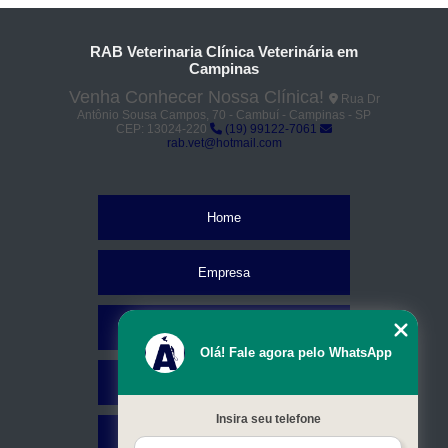
RAB Veterinaria Clínica Veterinária em
Campinas
Venha Conhecer Nossa Clínica!
Rua Dr
Antônio Sousa Campos, 70 - Cambuí - Campinas - SP
CEP: 13024-220
(19) 99122-7061
rab.vet@hotmail.com
Home
Empresa
Missão
Olá! Fale agora pelo WhatsApp
Serviços
Insira seu telefone
Contato