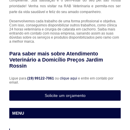
competente. Sua satisfação e o bem-estar do seu pet são nossa
prioridade! Venha nos visitar na RAB Veterinaria e permita-nos ser
parte da vida saudável e feliz do seu amado companheiro.
Desenvolvemos cada trabalho de uma forma profissional e objetiva.
Com isso, conseguimos disponibilizar outros trabalhos, como clínica
24 horas veterinária e cirurgia de catarata em cachorro. Saiba mais
entrando em contato com nossa empresa, sanando assim as suas
dúvidas sobre os serviços e produtos disponibilizados pelo ramo com
a melhor marca.
Para saber mais sobre Atendimento
Veterinário a Domicílio Preços Jardim
Rossin
Ligue para
(19) 99122-7061
ou
clique aqui
e entre em contato por
email.
Solicite um orçamento
MENU