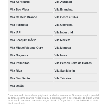
Vila Aeroporto
Vila Aurocan
Vila Boa Vista
Vila Brandina
Vila Castelo Branco
Vila Costa e Silva
Vila Formosa
Vila Georgina
Vila IAPI
Vila Industrial
Vila Joaquim Inácio
Vila Marieta
Vila Miguel Vicente Cury
Vila Mimosa
Vila Nogueira
Vila Nova
Vila Palmeiras
Vila Perseu Leite de Barros
Vila Rica
Vila San Martin
Vila São Bento
Vila Teixeira
Vila União
O conteúdo do texto desta página é de direito reservado. Sua reprodução, parcial
ou total, mesmo citando nossos links, é proibida sem a autorização do autor. Crime
de violação de direito autoral – artigo 184 do Código Penal –
Lei 9610/98 - Lei de
direitos autorais
.