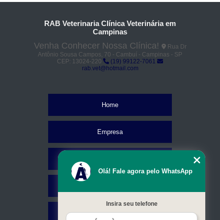
RAB Veterinaria Clínica Veterinária em
Campinas
Venha Conhecer Nossa Clínica!
Rua Dr
Antônio Sousa Campos, 70 - Cambuí - Campinas - SP
CEP: 13024-220
(19) 99122-7061
rab.vet@hotmail.com
Home
Empresa
Missão
Olá! Fale agora pelo WhatsApp
Serviços
Insira seu telefone
Contato