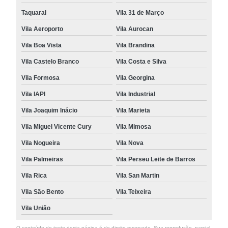
Taquaral
Vila 31 de Março
Vila Aeroporto
Vila Aurocan
Vila Boa Vista
Vila Brandina
Vila Castelo Branco
Vila Costa e Silva
Vila Formosa
Vila Georgina
Vila IAPI
Vila Industrial
Vila Joaquim Inácio
Vila Marieta
Vila Miguel Vicente Cury
Vila Mimosa
Vila Nogueira
Vila Nova
Vila Palmeiras
Vila Perseu Leite de Barros
Vila Rica
Vila San Martin
Vila São Bento
Vila Teixeira
Vila União
O conteúdo do texto desta página é de direito reservado. Sua reprodução, parcial