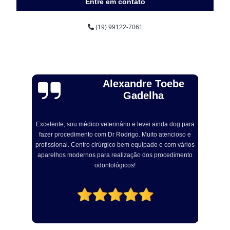
Entre em contato
(19) 99122-7061
Alexandre Toebe
Gadelha
Excelente, sou médico veterinário e levei ainda dog para
R
fazer procedimento com Dr Rodrigo. Muito atencioso e
om
profissional. Centro cirúrgico bem equipado e com vários
a
aparelhos modernos para realização dos procedimento
odontológicos!