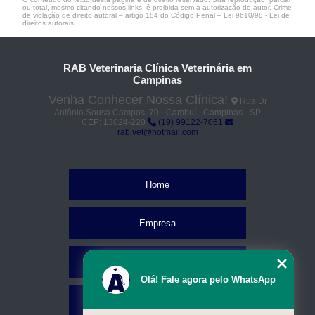
ou total, mesmo citando nossos links, é proibida sem a autorização do autor. Crime
de violação de direito autoral – artigo 184 do Código Penal –
Lei 9610/98 - Lei de
direitos autorais
.
RAB Veterinaria Clínica Veterinária em
Campinas
Venha Conhecer Nossa Clínica!
Rua Dr
Antônio Sousa Campos, 70 - Cambuí - Campinas - SP
CEP: 13024-220
(19) 99122-7061
rab.vet@hotmail.com
Home
Empresa
Missão
Olá! Fale agora pelo WhatsApp
Serviços