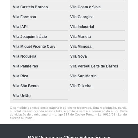
Vila Castelo Branco
Vila Costa e Silva
Vila Formosa
Vila Georgina
Vila IAPI
Vila Industrial
Vila Joaquim Inácio
Vila Marieta
Vila Miguel Vicente Cury
Vila Mimosa
Vila Nogueira
Vila Nova
Vila Palmeiras
Vila Perseu Leite de Barros
Vila Rica
Vila San Martin
Vila São Bento
Vila Teixeira
Vila União
O conteúdo do texto desta página é de direito reservado. Sua reprodução, parcial
ou total, mesmo citando nossos links, é proibida sem a autorização do autor. Crime
de violação de direito autoral – artigo 184 do Código Penal –
Lei 9610/98 - Lei de
direitos autorais
.
RAB Veterinaria Clínica Veterinária em