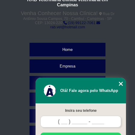
Campinas
Venha Conhecer Nossa Clínica!
Rua Dr
Antônio Sousa Campos, 70 - Cambuí - Campinas - SP
CEP: 13024-220
(19) 99122-7061
rab.vet@hotmail.com
Home
Empresa
Missão
Olá! Fale agora pelo WhatsApp
Serviços
Insira seu telefone
Contato
Mapa do site