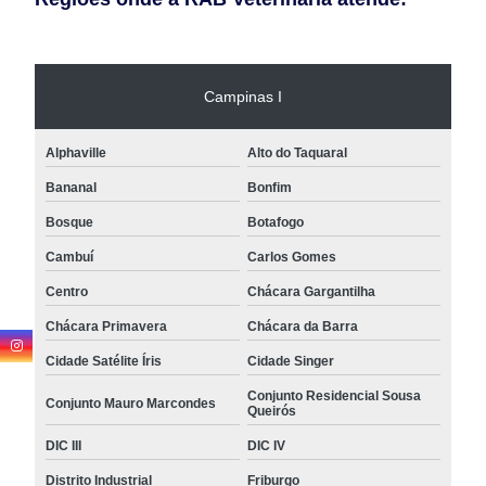
Campinas I
Alphaville
Alto do Taquaral
Bananal
Bonfim
Bosque
Botafogo
Cambuí
Carlos Gomes
Centro
Chácara Gargantilha
Chácara Primavera
Chácara da Barra
Cidade Satélite Íris
Cidade Singer
Conjunto Residencial Sousa
Conjunto Mauro Marcondes
Queirós
DIC III
DIC IV
Distrito Industrial
Friburgo