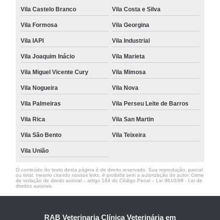
Vila Castelo Branco
Vila Costa e Silva
Vila Formosa
Vila Georgina
Vila IAPI
Vila Industrial
Vila Joaquim Inácio
Vila Marieta
Vila Miguel Vicente Cury
Vila Mimosa
Vila Nogueira
Vila Nova
Vila Palmeiras
Vila Perseu Leite de Barros
Vila Rica
Vila San Martin
Vila São Bento
Vila Teixeira
Vila União
O conteúdo do texto desta página é de direito reservado. Sua reprodução, parcial
ou total, mesmo citando nossos links, é proibida sem a autorização do autor. Crime
de violação de direito autoral – artigo 184 do Código Penal –
Lei 9610/98 - Lei de
direitos autorais
.
RAB Veterinaria Clínica Veterinária em