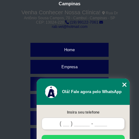
Campinas
Venha Conhecer Nossa Clínica!
Rua Dr
Antônio Sousa Campos, 70 - Cambuí - Campinas - SP
CEP: 13024-220
(19) 99122-7061
rab.vet@hotmail.com
Home
Empresa
Missão
Olá! Fale agora pelo WhatsApp
Serviços
Insira seu telefone
Contato
Mapa do site