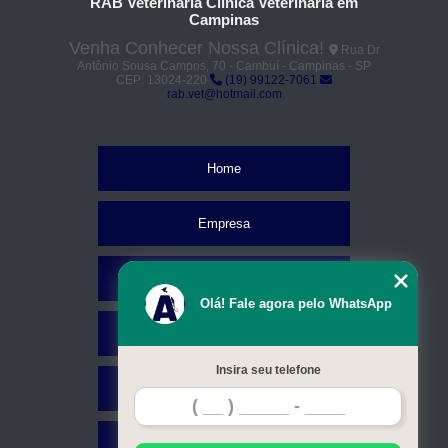
RAB Veterinaria Clínica Veterinária em
Campinas
Venha Conhecer Nossa Clínica!
Rua Dr
Antônio Sousa Campos, 70 - Cambuí - Campinas - SP
CEP: 13024-220
(19) 99122-7061
rab.vet@hotmail.com
Home
Empresa
Missão
Olá! Fale agora pelo WhatsApp
Serviços
Insira seu telefone
Contato
Mapa do site