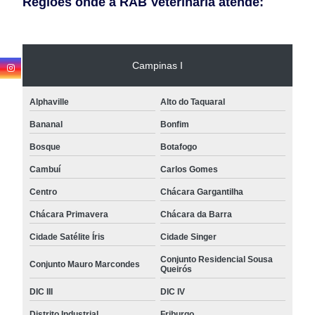
Regiões onde a RAB Veterinaria atende:
Campinas I
Alphaville
Alto do Taquaral
Bananal
Bonfim
Bosque
Botafogo
Cambuí
Carlos Gomes
Centro
Chácara Gargantilha
Chácara Primavera
Chácara da Barra
Cidade Satélite Íris
Cidade Singer
Conjunto Residencial Sousa
Conjunto Mauro Marcondes
Queirós
DIC III
DIC IV
Distrito Industrial
Friburgo