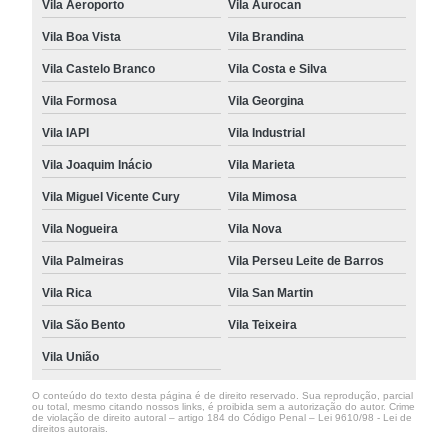
Vila Aeroporto
Vila Aurocan
Vila Boa Vista
Vila Brandina
Vila Castelo Branco
Vila Costa e Silva
Vila Formosa
Vila Georgina
Vila IAPI
Vila Industrial
Vila Joaquim Inácio
Vila Marieta
Vila Miguel Vicente Cury
Vila Mimosa
Vila Nogueira
Vila Nova
Vila Palmeiras
Vila Perseu Leite de Barros
Vila Rica
Vila San Martin
Vila São Bento
Vila Teixeira
Vila União
O conteúdo do texto desta página é de direito reservado. Sua reprodução, parcial
ou total, mesmo citando nossos links, é proibida sem a autorização do autor. Crime
de violação de direito autoral – artigo 184 do Código Penal –
Lei 9610/98 - Lei de
direitos autorais
.