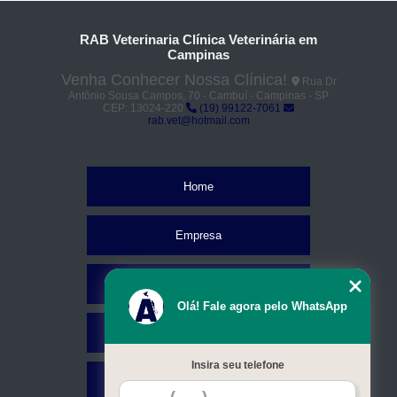
RAB Veterinaria Clínica Veterinária em
Campinas
Venha Conhecer Nossa Clínica!
Rua Dr
Antônio Sousa Campos, 70 - Cambuí - Campinas - SP
CEP: 13024-220
(19) 99122-7061
rab.vet@hotmail.com
Home
Empresa
Missão
Olá! Fale agora pelo WhatsApp
Serviços
Insira seu telefone
Contato