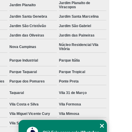
Jardim Planalto de
Jardim Planalto
Viracopos
Jardim Santa Genebra
Jardim Santa Marcelina
Jardim São Cristóvão
Jardim São Gabriel
Jardim das Oliveiras
Jardim das Paineiras
Núcleo Residencial Vila
Nova Campinas
Vitória
Parque Industrial
Parque Itália
Parque Taquaral
Parque Tropical
des
Parque dos Pomares
Ponte Preta
Taquaral
Vila 31 de Março
Vila Costa e Silva
Vila Formosa
Vila Miguel Vicente Cury
Vila Mimosa
Vila San Martin
Vila São Bento