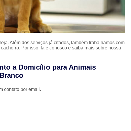
Limpeza Tártaro São Paulo
Odon
Odonto para Cães e Gatos
Odonto par
Odonto Veterinário
Odontologia A
Odontologia Animal São Paulo
Odo
eja. Além dos serviços já citados, também trabalhamos com
em cachorro. Por isso, fale conosco e saiba mais sobre nossa
Odontologia Veterinária
Odo
Odontologia para Animais Exóticos
nto a Domicílio para Animais
Odontologia para Cachorros
Od
 Branco
Odontologia para Cachorros e Gatos
Odontologia para Coelhos
m contato por email.
Odontologia para Porquinho da í
Odontologia Veterinária para C
Odontologia para Animais de Estimação
Odontologia para Cachorro Campinas