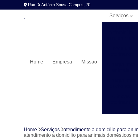
Rua Dr Antônio Sousa Campos, 70
Serviços
Atendimento
a domicílio
para animais
Check-ups
veterinários
Home
Empresa
Missão
Cirurgia para
animais
Cirurgia para
cachorros
Clínicas
veterinárias
Consulta
veterinária
Exames
Home
Serviços
atendimento a domicílio para ani
laboratoriais
atendimento a domicílio para animais domésticos m