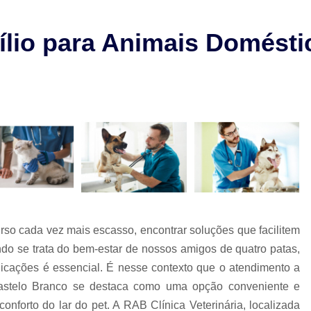
Check-up Veterinário São Paulo
Cirurgia em Animais Campinas
lio para Animais Doméstic
Cirurgia em Animais São Paulo
Cirurgia Ortopédica em Cachorro
Cirurgia Ortopédica Veterinária
Cirurgia para Cachorros de Peq
Cirurgia de Castração de Cachorr
Cirurgia de Catarata em Cachorr
Cirurgia de Catarata para Cachorr
Cirurgia em Cachorro Idoso
Cirurgia Lux
so cada vez mais escasso, encontrar soluções que facilitem
Cirurgia para Cachorro Campinas
Cirurgia
ndo se trata do bem-estar de nossos amigos de quatro patas,
icações é essencial. É nesse contexto que o atendimento a
Clínica 24 Horas Veterinária
Clínica 
Castelo Branco se destaca como uma opção conveniente e
Clínica Veterinária Campinas
Clínic
conforto do lar do pet. A RAB Clínica Veterinária, localizada