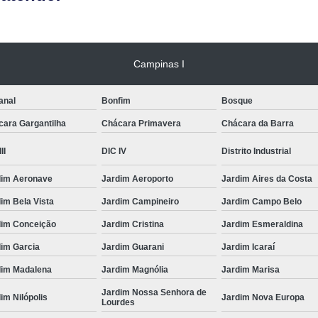
Campinas I
anal
Bonfim
Bosque
cara Gargantilha
Chácara Primavera
Chácara da Barra
II
DIC IV
Distrito Industrial
dim Aeronave
Jardim Aeroporto
Jardim Aires da Costa
im Bela Vista
Jardim Campineiro
Jardim Campo Belo
dim Conceição
Jardim Cristina
Jardim Esmeraldina
dim Garcia
Jardim Guarani
Jardim Icaraí
dim Madalena
Jardim Magnólia
Jardim Marisa
Jardim Nossa Senhora de
im Nilópolis
Jardim Nova Europa
Lourdes