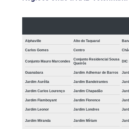
Alphaville
Alto do Taquaral
Ban
Carlos Gomes
Centro
Chá
Conjunto Residencial Sousa
Conjunto Mauro Marcondes
DIC I
Queirós
Guanabara
Jardim Adhemar de Barros
Jar
Jardim Aurélia
Jardim Bandeirantes
Jard
Jardim Carlos Lourenço
Jardim Chapadão
Jar
Jardim Flamboyant
Jardim Florence
Jar
Jardim Leonor
Jardim Londres
Jar
Jardim Miranda
Jardim Míriam
Jard