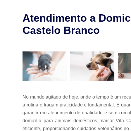
para animais
Exames para
Atendimento a Domicí
animais
Castelo Branco
Laserterapia
para pet
Limpeza de
tártaro
Odontologia
para animais
Odontologia
para animais
de estimação
Odontologia
No mundo agitado de hoje, onde o tempo é um recur
para pet
a rotina e tragam praticidade é fundamental. E qua
Ozonioterapia
garantir um atendimento de qualidade e sem compl
animal
domicílio para animais domésticos marcar Vila 
Veterinários
eficiente, proporcionando cuidados veterinários no 