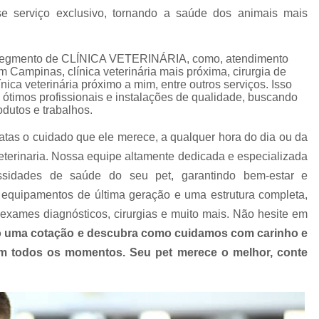
Clínica Veterinária com Atendimento Resid
e serviço exclusivo, tornando a saúde dos animais mais
Clínica Veterinária Mais Próxima
Clínica V
Clínica Veterinária Próximo a Mim
Clínica
o segmento de CLÍNICA VETERINÁRIA, como, atendimento
 em Campinas, clínica veterinária mais próxima, cirurgia de
Consulta para Cachorro
Consulta Veterin
ínica veterinária próximo a mim, entre outros serviços. Isso
ótimos profissionais e instalações de qualidade, buscando
Consulta Veterinária Dermatológica para C
odutos e trabalhos.
Consulta Veterinária para Animais de Est
atas o cuidado que ele merece, a qualquer hora do dia ou da
Consulta Veterinária para Cachorr
terinaria. Nossa equipe altamente dedicada e especializada
Consulta Veterinária para Gatos
ssidades de saúde do seu pet, garantindo bem-estar e
equipamentos de última geração e uma estrutura completa,
Exames Laboratoriais Animai
exames diagnósticos, cirurgias e muito mais. Não hesite em
Exames Laboratoriais para Animais Peq
 uma cotação e descubra como cuidamos com carinho e
Exames Laboratoriais para Cachorro
Ex
 em todos os momentos. Seu pet merece o melhor, conte
Exames Laboratoriais para Cachorro São Paulo
Exames Laboratoriais para Cães e Ga