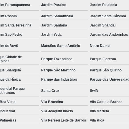
dim Paranapanema
Jardim Paraíso
Jardim Pauliceia
dim Rossin
Jardim Samambaia
Jardim Santa Cândida
im Santa Terezinha
Jardim Santana
Jardim Shangai
dim São Pedro
Jardim Yeda
Jardim das Andorinhas
dim do Vovô
Mansões Santo Antônio
Notre Dame
que Cidade de
Parque Fazendinha
Parque Floresta
pinas
ue Shangrilá
Parque São Martinho
Parque São Quirino
ue da Hípica
Parque das Indústrias
Parque das Universida
idencial Parque
Santa Cruz
Swift
deirantes
 Boa Vista
Vila Brandina
Vila Castelo Branco
 Industrial
Vila Joaquim Inácio
Vila Marieta
 Palmeiras
Vila Perseu Leite de Barros
Vila Rica