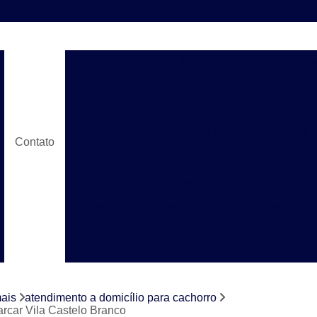
Atendimento a Domicílio p
Atendimento a Domicílio para Animais Domés
Atendimento a Domicílio para Cães e G
Atendimento a Domicílio para Pet
Contato
Atendimento Veterinário
Atendimento Veterinário a Domicílio para
Atendimento Veterinário Domicílio Campinas
Check Up Cachorro
Check U
Check Up em Animais Domésticos
Ch
Check Up para Gato
Check-up Veter
mais
atendimento a domicílio para cachorro
Check-up Veterinário em Cachorr
arcar Vila Castelo Branco