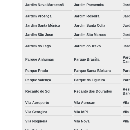
Jardim Novo Maracanã
Jardim Pacaembu
Jar
Jardim Proença
Jardim Roseira
Jar
Jardim Santa Mônica
Jardim Santa Odila
Jard
Jardim São José
Jardim São Marcos
Jar
Jardim do Lago
Jardim do Trevo
Jar
Par
Parque Anhumas
Parque Brasília
Cam
Parque Prado
Parque Santa Bárbara
Parq
Parque Valença
Parque da Figueira
Parq
Res
Recanto do Sol
Recanto dos Dourados
Ban
Vila Aeroporto
Vila Aurocan
Vila
Vila Georgina
Vila IAPI
Vila
Vila Nogueira
Vila Nova
Vila