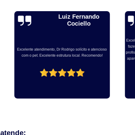
Odontologia para Cães
Odontologia p
Alexandre Toebe
Odontologia para Gatos
Odontologia par
Gadelha
Odontologia Pet
Ozonioterapia C
Ozonioterapia para Animais Pequ
Excelente, sou médico veterinário e levei ainda dog para
fazer procedimento com Dr Rodrigo. Muito atencioso e
ex
Ozonioterapia para Cachorro Campinas
so
profissional. Centro cirúrgico bem equipado e com vários
em
Ozonioterapia para Cães
Ozonioterapia 
aparelhos modernos para realização dos procedimento
fe
odontológicos!
Ozonioterapia para Gatos e Cachorros
Veterinário
Veterinário 24 Horas
Veterinário Animais Exóticos
Veterinário
Veterinário Especialista em Gatos
Veteri
Veterinário Popular
Veterinário 
 atende: