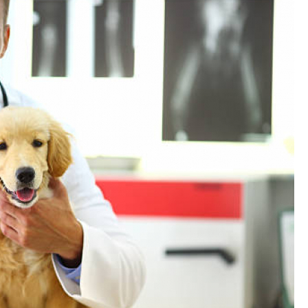
Exames Laboratoriais para P
Exame Cardiograma para Anima
Exame de Sangue para Gato
Exame de Sa
Exame de Ultrassom para Gato
Ex
Exame para Animais
Exame para Animai
Exame para Cachorro
Exames Laborat
Laserterapia para Animais
La
Laserterapia para Animais Pequenos
Laser
Laserterapia para Cães e G
Laserterapia para Gatos e Cachorros
La
Laserterapia Pet São Paulo
Limpeza de T
Limpeza de Tártaro Canino
Limpeza de Tár
Limpeza de Tártaro em Cães
Limpeza de Tá
Limpeza Dentária Canina
Limpeza