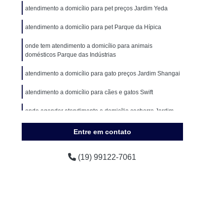
encial
Clínica Veterinária de Cães e Gatos
atendimento a domicílio para pet preços Jardim Yeda
eterinária Popular
Clínica Veterinária Próxima
atendimento a domicílio para pet Parque da Hípica
 Veterinária São Paulo
Consulta para Animais
onde tem atendimento a domicílio para animais
ária Campinas
Consulta Veterinária de Gatos
domésticos Parque das Indústrias
achorro
Consulta Veterinária para Animais
atendimento a domicílio para gato preços Jardim Shangai
imação
Consulta Veterinária para Cachorro
atendimento a domicílio para cães e gatos Swift
os
Consulta Veterinária para Gato
onde agendar atendimento a domicílio cachorro Jardim
Londres
Consulta Veterinária São Paulo
Entre em contato
s
Exames Laboratoriais Cães
onde tem atendimento veterinário a domicílio para
cachorros Botafogo
uenos
Exames Laboratoriais para Animal
(19) 99122-7061
ames Laboratoriais para Cachorro Campinas
Exames Laboratoriais para Cachorros e Gatos
tos
Exames Laboratoriais para Gatos