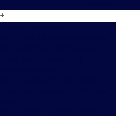
(19) 99122-7061
ara Animais de Pequeno Porte
ticos
Atendimento a Domicílio para Cachorro
atos
Atendimento a Domicílio para Gato
Atendimento Veterinário a Domicílio
 a Domicílio para Cachorros
 Gatos
Atendimento Veterinário Domicílio
Atendimento Veterinário Domicílio São Paulo
p Cachorros
Check Up Canino
eck Up em Cachorro
Check Up em Gatos
inário
Check-up Veterinário Campinas
o
Check-up Veterinário para Gatos