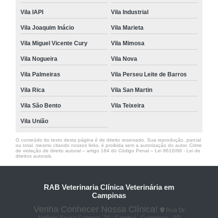
Vila IAPI
Vila Industrial
Vila Joaquim Inácio
Vila Marieta
Vila Miguel Vicente Cury
Vila Mimosa
Vila Nogueira
Vila Nova
Vila Palmeiras
Vila Perseu Leite de Barros
Vila Rica
Vila San Martin
Vila São Bento
Vila Teixeira
Vila União
O conteúdo do texto desta página é de direito reservado. Sua reprodução, parcial
ou total, mesmo citando nossos links, é proibida sem a autorização do autor. Crime
de violação de direito autoral – artigo 184 do Código Penal –
Lei 9610/98 - Lei de
direitos autorais
.
RAB Veterinaria Clínica Veterinária em
Campinas
Venha Conhecer Nossa Clínica!
Rua Dr
Antônio Sousa Campos, 70 - Cambuí - Campinas - SP