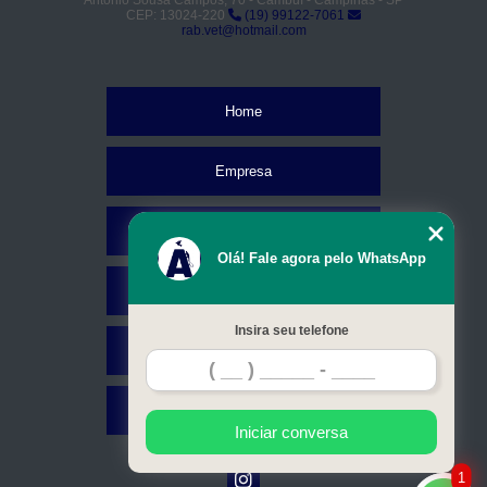
CEP: 13024-220
(19) 99122-7061
rab.vet@hotmail.com
Home
Empresa
Missão
Olá! Fale agora pelo WhatsApp
Serviços
Insira seu telefone
Contato
Mapa do site
Iniciar conversa
1