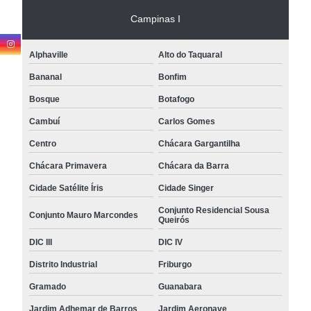
Campinas I
Alphaville
Alto do Taquaral
Bananal
Bonfim
Bosque
Botafogo
Cambuí
Carlos Gomes
Centro
Chácara Gargantilha
Chácara Primavera
Chácara da Barra
Cidade Satélite Íris
Cidade Singer
Conjunto Residencial Sousa
Conjunto Mauro Marcondes
Queirós
DIC III
DIC IV
Distrito Industrial
Friburgo
Gramado
Guanabara
Jardim Adhemar de Barros
Jardim Aeronave