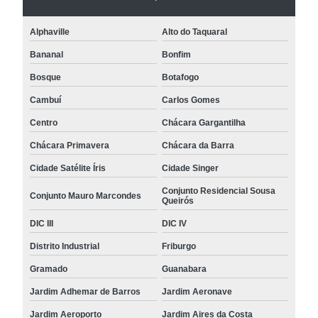
Alphaville
Alto do Taquaral
Bananal
Bonfim
Bosque
Botafogo
Cambuí
Carlos Gomes
Centro
Chácara Gargantilha
Chácara Primavera
Chácara da Barra
Cidade Satélite Íris
Cidade Singer
Conjunto Residencial Sousa
Conjunto Mauro Marcondes
Queirós
DIC III
DIC IV
Distrito Industrial
Friburgo
Gramado
Guanabara
Jardim Adhemar de Barros
Jardim Aeronave
Jardim Aeroporto
Jardim Aires da Costa