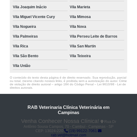
Vila Joaquim Inácio
Vila Marieta
Vila Miguel Vicente Cury
Vila Mimosa
Vila Nogueira
Vila Nova
Vila Palmeiras
Vila Perseu Leite de Barros
Vila Rica
Vila San Martin
Vila São Bento
Vila Teixeira
Vila União
O conteúdo do texto desta página é de direito reservado. Sua reprodução, parcial
ou total, mesmo citando nossos links, é proibida sem a autorização do autor. Crime
de violação de direito autoral – artigo 184 do Código Penal –
Lei 9610/98 - Lei de
direitos autorais
.
RAB Veterinaria Clínica Veterinária em
Campinas
Venha Conhecer Nossa Clínica!
Rua Dr
Antônio Sousa Campos, 70 - Cambuí - Campinas - SP
CEP: 13024-220
(19) 99122-7061
rab.vet@hotmail.com