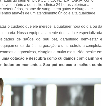
s variadas do segmento de CLÍNICA VETERINÁRIA, como
Clínica Veterinária com Atendimento Resid
 veterinário a domicílio, clínica 24 horas veterinária,
ais veterinários, exame de sangue em gatos e cirurgia de
Clínica Veterinária Mais Próxima
Clínica V
lientes através de um atendimento único e alta qualidade
Clínica Veterinária Próximo a Mim
Clínica
Consulta para Cachorro
Consulta Veterin
atas o cuidado que ele merece, a qualquer hora do dia ou da
terinaria. Nossa equipe altamente dedicada e especializada
Consulta Veterinária Dermatológica para C
ssidades de saúde do seu pet, garantindo bem-estar e
Consulta Veterinária para Animais de Est
equipamentos de última geração e uma estrutura completa,
Consulta Veterinária para Cachorr
exames diagnósticos, cirurgias e muito mais. Não hesite em
Consulta Veterinária para Gatos
 uma cotação e descubra como cuidamos com carinho e
 em todos os momentos. Seu pet merece o melhor, conte
Exames Laboratoriais Animai
Exames Laboratoriais para Animais Peq
Exames Laboratoriais para Cachorro
Ex
Exames Laboratoriais para Cachorro São Paulo
Exames Laboratoriais para Cães e Ga