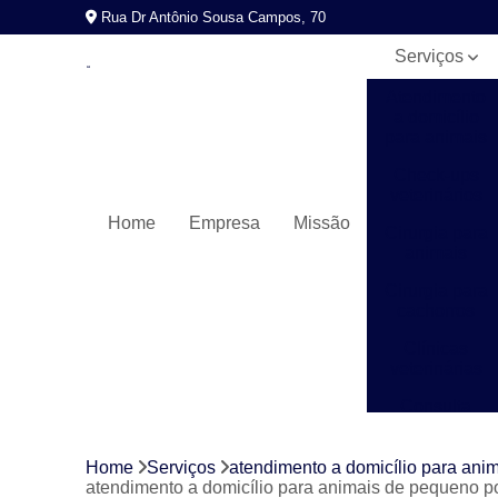
Rua Dr Antônio Sousa Campos, 70
Serviços
Atendimento
a domicílio
para animais
Check-ups
veterinários
Home
Empresa
Missão
Cirurgia para
animais
Cirurgia para
cachorros
Clínicas
veterinárias
Consulta
veterinária
Exames
Home
Serviços
atendimento a domicílio para ani
laboratoriais
atendimento a domicílio para animais de pequeno po