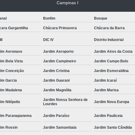
Campinas I
anal
Bonfim
Bosque
cara Gargantilha
Chácara Primavera
Chácara da Barra
II
DIC IV
Distrito Industrial
dim Aeronave
Jardim Aeroporto
Jardim Aires da Costa
im Bela Vista
Jardim Campineiro
Jardim Campo Belo
dim Conceição
Jardim Cristina
Jardim Esmeraldina
dim Garcia
Jardim Guarani
Jardim Icaraí
dim Madalena
Jardim Magnólia
Jardim Marisa
Jardim Nossa Senhora de
im Nilópolis
Jardim Nova Europa
Lourdes
dim Paranapanema
Jardim Paraíso
Jardim Pauliceia
dim Rossin
Jardim Samambaia
Jardim Santa Cândida