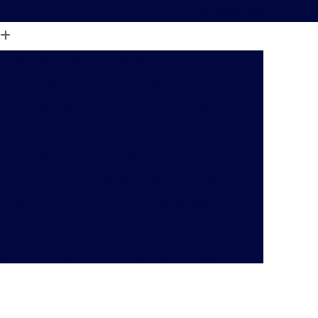
(19) 99122-7061
ara Animais de Pequeno Porte
ticos
Atendimento a Domicílio para Cachorro
atos
Atendimento a Domicílio para Gato
Atendimento Veterinário a Domicílio
 a Domicílio para Cachorros
 Gatos
Atendimento Veterinário Domicílio
Atendimento Veterinário Domicílio São Paulo
p Cachorros
Check Up Canino
eck Up em Cachorro
Check Up em Gatos
inário
Check-up Veterinário Campinas
o
Check-up Veterinário para Gatos