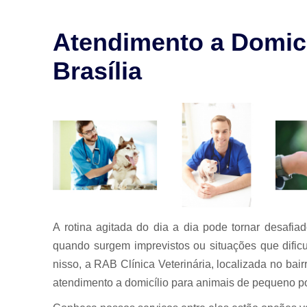
para animais
Exames para
Atendimento a Domicí
animais
Brasília
Laserterapia
para pet
Limpeza de
tártaro
Odontologia
para animais
Odontologia
para animais
de estimação
Odontologia
A rotina agitada do dia a dia pode tornar desafi
para pet
quando surgem imprevistos ou situações que dific
Ozonioterapia
nisso, a RAB Clínica Veterinária, localizada no ba
animal
atendimento a domicílio para animais de pequeno po
Veterinários