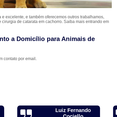
Limpeza Tártaro São Paulo
Odon
Odonto para Cães e Gatos
Odonto par
 e excelente, e também oferecemos outros trabalhamos,
 e cirurgia de catarata em cachorro. Saiba mais entrando em
Odonto Veterinário
Odontologia A
Odontologia Animal São Paulo
Odo
nto a Domicílio para Animais de
Odontologia Veterinária
Odo
Odontologia para Animais Exóticos
m contato por email.
Odontologia para Cachorros
Od
Odontologia para Cachorros e Gatos
Odontologia para Coelhos
Odontologia para Porquinho da í
Odontologia Veterinária para C
Odontologia para Animais de Estimação
Alexandre Toebe
Odontologia para Cachorro Campinas
Gadelha