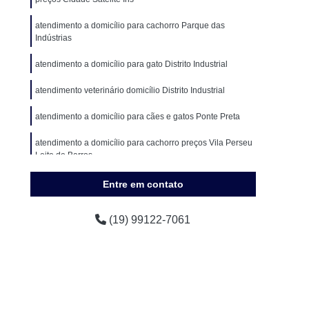
encial
Clínica Veterinária de Cães e Gatos
atendimento a domicílio para cachorro Parque das
eterinária Popular
Clínica Veterinária Próxima
Indústrias
 Veterinária São Paulo
Consulta para Animais
atendimento a domicílio para gato Distrito Industrial
ária Campinas
Consulta Veterinária de Gatos
atendimento veterinário domicílio Distrito Industrial
achorro
Consulta Veterinária para Animais
atendimento a domicílio para cães e gatos Ponte Preta
imação
Consulta Veterinária para Cachorro
atendimento a domicílio para cachorro preços Vila Perseu
os
Consulta Veterinária para Gato
Leite de Barros
Consulta Veterinária São Paulo
onde tem atendimento a domicílio para animais de
Entre em contato
s
Exames Laboratoriais Cães
pequeno porte Santa Cruz
uenos
Exames Laboratoriais para Animal
(19) 99122-7061
ames Laboratoriais para Cachorro Campinas
Exames Laboratoriais para Cachorros e Gatos
tos
Exames Laboratoriais para Gatos