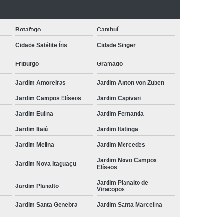
Botafogo
Cambuí
Cidade Satélite Íris
Cidade Singer
Friburgo
Gramado
Jardim Amoreiras
Jardim Anton von Zuben
Jardim Campos Elíseos
Jardim Capivari
Jardim Eulina
Jardim Fernanda
Jardim Itaiú
Jardim Itatinga
Jardim Melina
Jardim Mercedes
Jardim Novo Campos
Jardim Nova Itaguaçu
Elíseos
Jardim Planalto de
Jardim Planalto
Viracopos
Jardim Santa Genebra
Jardim Santa Marcelina