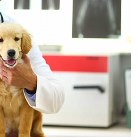
Exames Laboratoriais para P
Exame Cardiograma para Anima
Exame de Sangue para Gato
Exame de Sa
Exame de Ultrassom para Gato
Ex
Exame para Animais
Exame para Animai
Exame para Cachorro
Exames Laborat
Laserterapia para Animais
La
Laserterapia para Animais Pequenos
Laser
Laserterapia para Cães e G
Laserterapia para Gatos e Cachorros
La
Laserterapia Pet São Paulo
Limpeza de T
Limpeza de Tártaro Canino
Limpeza de Tár
Limpeza de Tártaro em Cães
Limpeza de Tá
Limpeza Dentária Canina
Limpeza