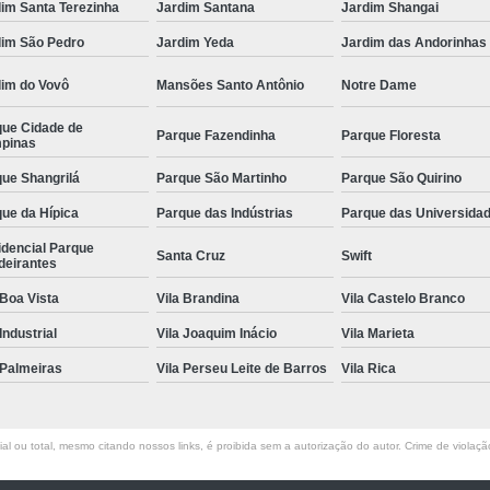
im Santa Terezinha
Jardim Santana
Jardim Shangai
dim São Pedro
Jardim Yeda
Jardim das Andorinhas
dim do Vovô
Mansões Santo Antônio
Notre Dame
que Cidade de
Parque Fazendinha
Parque Floresta
pinas
ue Shangrilá
Parque São Martinho
Parque São Quirino
ue da Hípica
Parque das Indústrias
Parque das Universida
idencial Parque
Santa Cruz
Swift
deirantes
 Boa Vista
Vila Brandina
Vila Castelo Branco
 Industrial
Vila Joaquim Inácio
Vila Marieta
 Palmeiras
Vila Perseu Leite de Barros
Vila Rica
l ou total, mesmo citando nossos links, é proibida sem a autorização do autor. Crime de violaçã