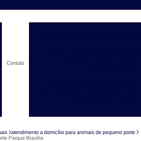
Atendimento a Domicílio p
Atendimento a Domicílio para Animais Domés
Atendimento a Domicílio para Cães e G
Atendimento a Domicílio para Pet
Contato
Atendimento Veterinário
Atendimento Veterinário a Domicílio para
Atendimento Veterinário Domicílio Campinas
Check Up Cachorro
Check U
Check Up em Animais Domésticos
Ch
Check Up para Gato
Check-up Veter
mais
atendimento a domicílio para animais de pequeno porte
Check-up Veterinário em Cachorr
rte Parque Brasília