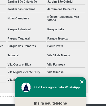
Jardim São Cristóvão
Jardim São Gabriel
Jardim das Oliveiras
Jardim das Paineiras
Núcleo Residencial Vila
Nova Campinas
Vitória
Parque Industrial
Parque Itália
Parque Taquaral
Parque Tropical
des
Parque dos Pomares
Ponte Preta
Taquaral
Vila 31 de Março
Vila Costa e Silva
Vila Formosa
Vila Miguel Vicente Cury
Vila Mimosa
Vila San Martin
Vila São Bento
Olá! Fale agora pelo WhatsApp
o de direito autoral – artigo 184 do Código Penal –
Lei 9610/98 - Lei de direitos
Insira seu telefone