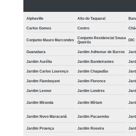
Alphaville
Alto do Taquaral
Ban
Carlos Gomes
Centro
Chá
Conjunto Residencial Sousa
Conjunto Mauro Marcondes
DIC I
Queirós
Guanabara
Jardim Adhemar de Barros
Jar
Jardim Aurélia
Jardim Bandeirantes
Jard
Jardim Carlos Lourenço
Jardim Chapadão
Jar
Jardim Flamboyant
Jardim Florence
Jar
Jardim Leonor
Jardim Londres
Jar
Jardim Miranda
Jardim Míriam
Jard
Jardim Novo Maracanã
Jardim Pacaembu
Jar
Jardim Proença
Jardim Roseira
Jar