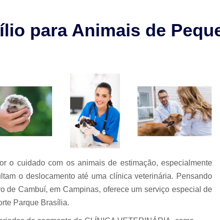
Check-up Veterinário São Paulo
Cirurgia em Animais Campinas
lio para Animais de Pequ
Cirurgia em Animais São Paulo
Cirurgia Ortopédica em Cachorro
Cirurgia Ortopédica Veterinária
Cirurgia para Cachorros de Peq
Cirurgia de Castração de Cachorr
Cirurgia de Catarata em Cachorr
Cirurgia de Catarata para Cachorr
Cirurgia em Cachorro Idoso
Cirurgia Lux
ador o cuidado com os animais de estimação, especialmente
Cirurgia para Cachorro Campinas
Cirurgia
ultam o deslocamento até uma clínica veterinária. Pensando
irro de Cambuí, em Campinas, oferece um serviço especial de
Clínica 24 Horas Veterinária
Clínica 
rte Parque Brasília.
Clínica Veterinária Campinas
Clínic