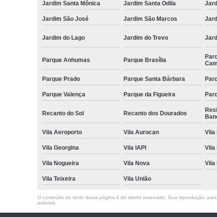
Jardim Santa Mônica
Jardim Santa Odila
Jard
Jardim São José
Jardim São Marcos
Jar
Jardim do Lago
Jardim do Trevo
Jar
Par
Parque Anhumas
Parque Brasília
Cam
Parque Prado
Parque Santa Bárbara
Parq
Parque Valença
Parque da Figueira
Parq
Res
Recanto do Sol
Recanto dos Dourados
Ban
Vila Aeroporto
Vila Aurocan
Vila
Vila Georgina
Vila IAPI
Vila
Vila Nogueira
Vila Nova
Vila
Vila Teixeira
Vila União
O conteúdo do texto desta página é de direito reservado. Sua reprodução, parcia
autorais
.