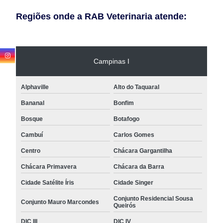
Regiões onde a RAB Veterinaria atende:
Campinas I
Alphaville
Alto do Taquaral
Bananal
Bonfim
Bosque
Botafogo
Cambuí
Carlos Gomes
Centro
Chácara Gargantilha
Chácara Primavera
Chácara da Barra
Cidade Satélite Íris
Cidade Singer
Conjunto Residencial Sousa
Conjunto Mauro Marcondes
Queirós
DIC III
DIC IV