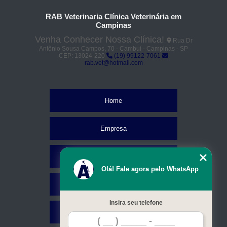
RAB Veterinaria Clínica Veterinária em
Campinas
Venha Conhecer Nossa Clínica!
Rua Dr
Antônio Sousa Campos, 70 - Cambuí - Campinas - SP
CEP: 13024-220
(19) 99122-7061
rab.vet@hotmail.com
Home
Empresa
Missão
Olá! Fale agora pelo WhatsApp
Serviços
Insira seu telefone
Contato