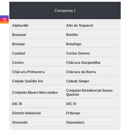
Campinas I
Alphaville
Alto do Taquaral
Bananal
Bonfim
Bosque
Botafogo
Cambuí
Carlos Gomes
Centro
Chácara Gargantilha
Chácara Primavera
Chácara da Barra
Cidade Satélite Íris
Cidade Singer
Conjunto Residencial Sousa
Conjunto Mauro Marcondes
Queirós
DIC III
DIC IV
Distrito Industrial
Friburgo
Gramado
Guanabara