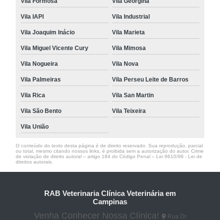
Vila Formosa
Vila Georgina
Vila IAPI
Vila Industrial
Vila Joaquim Inácio
Vila Marieta
Vila Miguel Vicente Cury
Vila Mimosa
Vila Nogueira
Vila Nova
Vila Palmeiras
Vila Perseu Leite de Barros
Vila Rica
Vila San Martin
Vila São Bento
Vila Teixeira
Vila União
O conteúdo do texto desta página é de direito reservado. Sua reprodução, parcial
ou total, mesmo citando nossos links, é proibida sem a autorização do autor. Crime
de violação de direito autoral – artigo 184 do Código Penal –
Lei 9610/98 - Lei de
direitos autorais
.
RAB Veterinaria Clínica Veterinária em
Campinas
Venha Conhecer Nossa Clínica!
Rua Dr