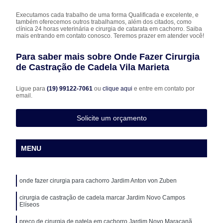
Executamos cada trabalho de uma forma Qualificada e excelente, e
também oferecemos outros trabalhamos, além dos citados, como
clínica 24 horas veterinária e cirurgia de catarata em cachorro. Saiba
mais entrando em contato conosco. Teremos prazer em atender você!
Para saber mais sobre Onde Fazer Cirurgia
de Castração de Cadela Vila Marieta
Ligue para
(19) 99122-7061
ou
clique aqui
e entre em contato por
email.
Solicite um orçamento
MENU
onde fazer cirurgia para cachorro Jardim Anton von Zuben
cirurgia de castração de cadela marcar Jardim Novo Campos
Elíseos
preço de cirurgia de patela em cachorro Jardim Novo Maracanã