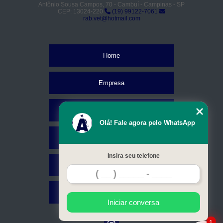
Antônio Sousa Campos, 70 - Cambuí - Campinas - SP
CEP: 13024-220
(19) 99122-7061
rab.vet@hotmail.com
Home
Empresa
Missão
Olá! Fale agora pelo WhatsApp
Serviços
Insira seu telefone
Contato
Mapa do site
Iniciar conversa