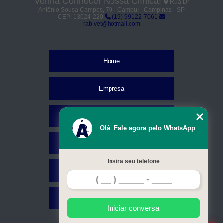
Venha Conhecer Nossa Clínica!
Rua Dr
Antônio Sousa Campos, 70 - Cambuí - Campinas - SP
CEP: 13024-220
(19) 99122-7061
rab.vet@hotmail.com
Home
Empresa
Missão
Olá! Fale agora pelo WhatsApp
Serviços
Insira seu telefone
Contato
Mapa do site
Iniciar conversa