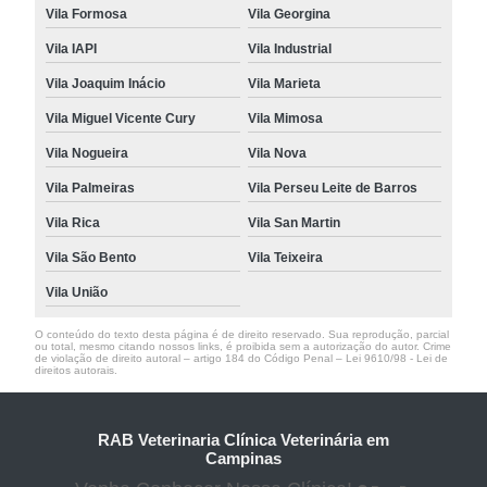
Vila Formosa
Vila Georgina
Vila IAPI
Vila Industrial
Vila Joaquim Inácio
Vila Marieta
Vila Miguel Vicente Cury
Vila Mimosa
Vila Nogueira
Vila Nova
Vila Palmeiras
Vila Perseu Leite de Barros
Vila Rica
Vila San Martin
Vila São Bento
Vila Teixeira
Vila União
O conteúdo do texto desta página é de direito reservado. Sua reprodução, parcial
ou total, mesmo citando nossos links, é proibida sem a autorização do autor. Crime
de violação de direito autoral – artigo 184 do Código Penal –
Lei 9610/98 - Lei de
direitos autorais
.
RAB Veterinaria Clínica Veterinária em
Campinas