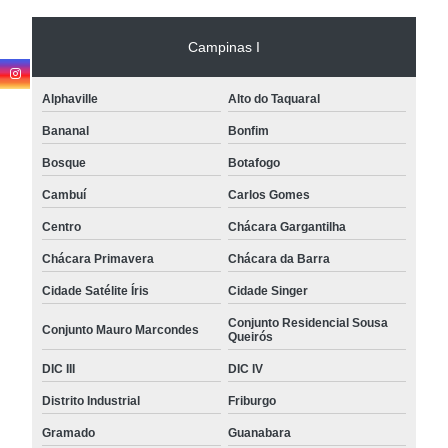
Campinas I
Alphaville
Alto do Taquaral
Bananal
Bonfim
Bosque
Botafogo
Cambuí
Carlos Gomes
Centro
Chácara Gargantilha
Chácara Primavera
Chácara da Barra
Cidade Satélite Íris
Cidade Singer
Conjunto Residencial Sousa
Conjunto Mauro Marcondes
Queirós
DIC III
DIC IV
Distrito Industrial
Friburgo
Gramado
Guanabara