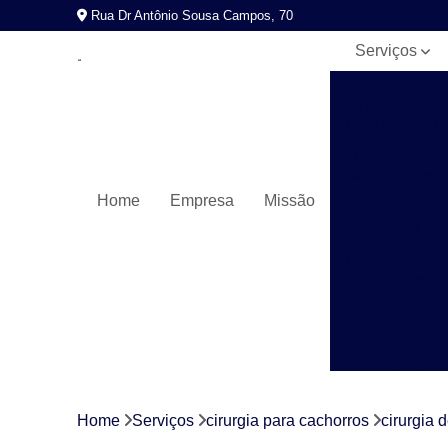
Rua Dr Antônio Sousa Campos, 70
Serviços
Atendimento
a domicílio
para animais
Check-ups
veterinários
Home
Empresa
Missão
Cirurgia para
animais
Cirurgia para
cachorros
Clínicas
veterinárias
Consulta
veterinária
Exames
Home
Serviços
cirurgia para cachorros
cirurgia 
laboratoriais