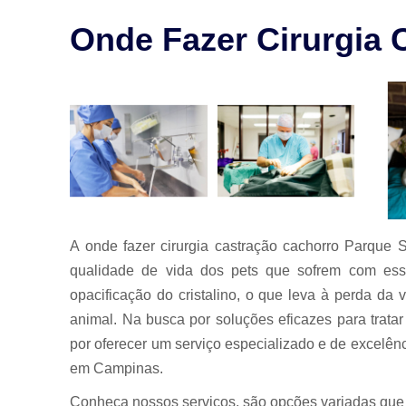
para animais
Onde Fazer Cirurgia 
Exames para
animais
Laserterapia
para pet
Limpeza de
tártaro
Odontologia
para animais
Odontologia
para animais
A onde fazer cirurgia castração cachorro Parque 
de estimação
qualidade de vida dos pets que sofrem com essa 
Odontologia
opacificação do cristalino, o que leva à perda da
para pet
animal. Na busca por soluções eficazes para trata
Ozonioterapia
por oferecer um serviço especializado e de excelênc
animal
em Campinas.
Veterinários
Conheça nossos serviços, são opções variadas que o