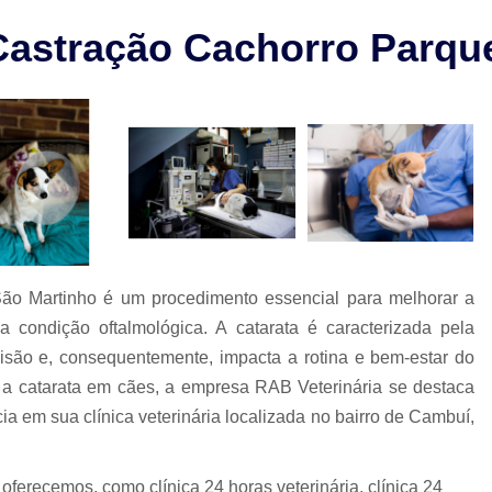
Check-up Veterinário São Paulo
Castração Cachorro Parqu
Cirurgia em Animais Campinas
Cirurgia em Animais São Paulo
Cirurgia Ortopédica em Cachorro
Cirurgia Ortopédica Veterinária
Cirurgia para Cachorros de Peq
Cirurgia de Castração de Cachorr
Cirurgia de Catarata em Cachorr
São Martinho é um procedimento essencial para melhorar a
Cirurgia de Catarata para Cachorr
condição oftalmológica. A catarata é caracterizada pela
Cirurgia em Cachorro Idoso
Cirurgia Lux
 visão e, consequentemente, impacta a rotina e bem-estar do
r a catarata em cães, a empresa RAB Veterinária se destaca
Cirurgia para Cachorro Campinas
Cirurgia
ia em sua clínica veterinária localizada no bairro de Cambuí,
Clínica 24 Horas Veterinária
Clínica 
Clínica Veterinária Campinas
Clínic
ferecemos, como clínica 24 horas veterinária, clínica 24