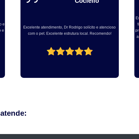
Gadelha
Excelente, sou médico veterinário e levei ainda dog para
fazer procedimento com Dr Rodrigo. Muito atencioso e
ex
so
profissional. Centro cirúrgico bem equipado e com vários
em
aparelhos modernos para realização dos procedimento
fe
odontológicos!
 atende: