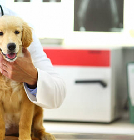
Exames Laboratoriais para P
Exame Cardiograma para Anima
Exame de Sangue para Gato
Exame de Sa
Exame de Ultrassom para Gato
Ex
Exame para Animais
Exame para Animai
Exame para Cachorro
Exames Laborat
Laserterapia para Animais
La
Laserterapia para Animais Pequenos
Laser
Laserterapia para Cães e G
Laserterapia para Gatos e Cachorros
La
Laserterapia Pet São Paulo
Limpeza de T
Limpeza de Tártaro Canino
Limpeza de Tár
Limpeza de Tártaro em Cães
Limpeza de Tá
Limpeza Dentária Canina
Limpeza