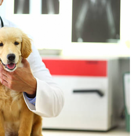
Odontologia para Cães
Odontologia p
Odontologia para Gatos
Odontologia par
Odontologia Pet
Ozonioterapia C
Ozonioterapia para Animais Pequ
Ozonioterapia para Cachorro Campinas
Ozonioterapia para Cães
Ozonioterapia 
Ozonioterapia para Gatos e Cachorros
Veterinário
Veterinário 24 Horas
Veterinário Animais Exóticos
Veterinário
Veterinário Especialista em Gatos
Veteri
Veterinário Popular
Veterinário 