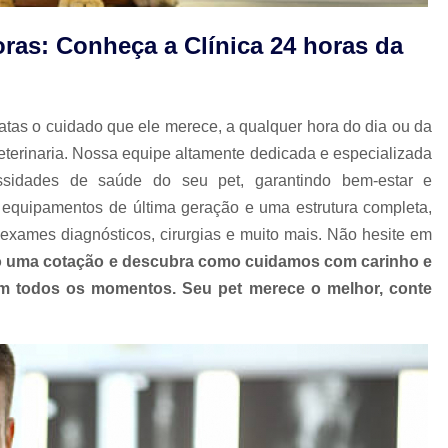
Limpeza Tártaro São Paulo
Odon
ras: Conheça a Clínica 24 horas da
Odonto para Cães e Gatos
Odonto par
Odonto Veterinário
Odontologia A
atas o cuidado que ele merece, a qualquer hora do dia ou da
Odontologia Animal São Paulo
Odo
terinaria. Nossa equipe altamente dedicada e especializada
Odontologia Veterinária
Odo
ssidades de saúde do seu pet, garantindo bem-estar e
Odontologia para Animais Exóticos
equipamentos de última geração e uma estrutura completa,
Odontologia para Cachorros
Od
exames diagnósticos, cirurgias e muito mais. Não hesite em
 uma cotação e descubra como cuidamos com carinho e
Odontologia para Cachorros e Gatos
 em todos os momentos. Seu pet merece o melhor, conte
Odontologia para Coelhos
Odontologia para Porquinho da í
Odontologia Veterinária para C
Odontologia para Animais de Estimação
Odontologia para Cachorro Campinas