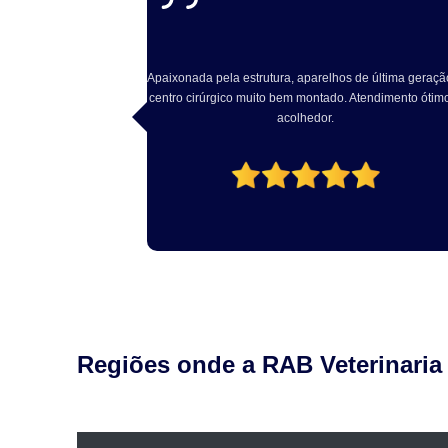
Cociello
e última geração e
Excelente atendimento, Dr Rodrigo solícito e atencio
endimento ótimo e
com o pet. Excelente estrutura local. Recomendo!
Regiões onde a RAB Veterinaria