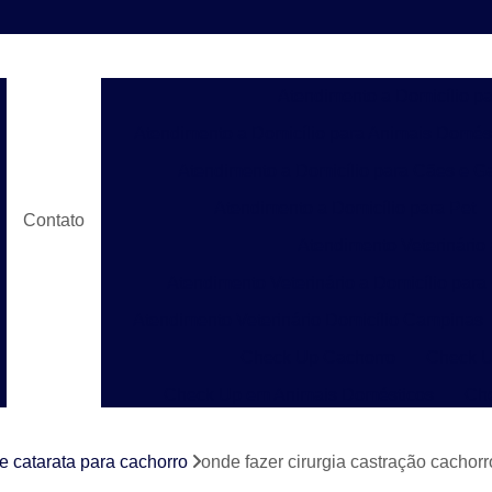
Atendimento a Domicílio p
Atendimento a Domicílio para Animais Domés
Atendimento a Domicílio para Cães e G
Atendimento a Domicílio para Pet
Contato
Atendimento Veterinário
Atendimento Veterinário a Domicílio para
Atendimento Veterinário Domicílio Campinas
Check Up Cachorro
Check U
Check Up em Animais Domésticos
Ch
Check Up para Gato
Check-up Veter
de catarata para cachorro
onde fazer cirurgia castração cachor
Check-up Veterinário em Cachorr