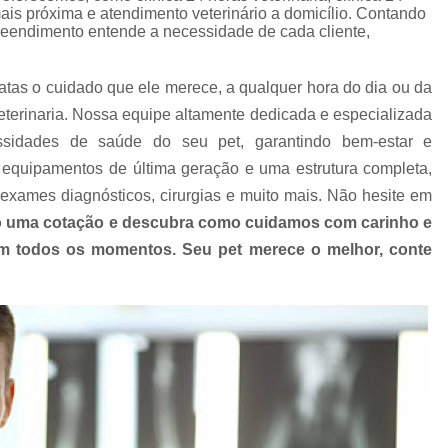
Clínica Veterinária com Atendimento Resid
mais próxima e atendimento veterinário a domicílio. Contando
preendimento entende a necessidade de cada cliente,
Clínica Veterinária Mais Próxima
Clínica V
Clínica Veterinária Próximo a Mim
Clínica
atas o cuidado que ele merece, a qualquer hora do dia ou da
Consulta para Cachorro
Consulta Veterin
terinaria. Nossa equipe altamente dedicada e especializada
ssidades de saúde do seu pet, garantindo bem-estar e
Consulta Veterinária Dermatológica para C
equipamentos de última geração e uma estrutura completa,
Consulta Veterinária para Animais de Est
exames diagnósticos, cirurgias e muito mais. Não hesite em
Consulta Veterinária para Cachorr
 uma cotação e descubra como cuidamos com carinho e
Consulta Veterinária para Gatos
 em todos os momentos. Seu pet merece o melhor, conte
Exames Laboratoriais Animai
Exames Laboratoriais para Animais Peq
Exames Laboratoriais para Cachorro
Ex
Exames Laboratoriais para Cachorro São Paulo
Exames Laboratoriais para Cães e Ga