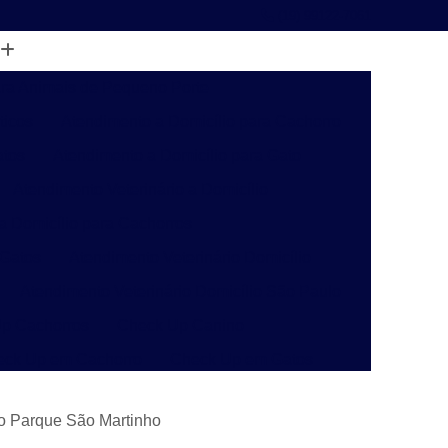
(19) 99122-7061
ara Animais de Pequeno Porte
ticos
Atendimento a Domicílio para Cachorro
atos
Atendimento a Domicílio para Gato
Atendimento Veterinário a Domicílio
 a Domicílio para Cachorros
 Gatos
Atendimento Veterinário Domicílio
Atendimento Veterinário Domicílio São Paulo
p Cachorros
Check Up Canino
eck Up em Cachorro
Check Up em Gatos
inário
Check-up Veterinário Campinas
ro Parque São Martinho
o
Check-up Veterinário para Gatos