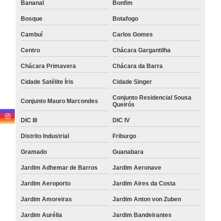
Bananal
Bonfim
Bosque
Botafogo
Cambuí
Carlos Gomes
Centro
Chácara Gargantilha
Chácara Primavera
Chácara da Barra
Cidade Satélite Íris
Cidade Singer
Conjunto Residencial Sousa
Conjunto Mauro Marcondes
Queirós
DIC III
DIC IV
Distrito Industrial
Friburgo
Gramado
Guanabara
Jardim Adhemar de Barros
Jardim Aeronave
Jardim Aeroporto
Jardim Aires da Costa
Jardim Amoreiras
Jardim Anton von Zuben
Jardim Aurélia
Jardim Bandeirantes