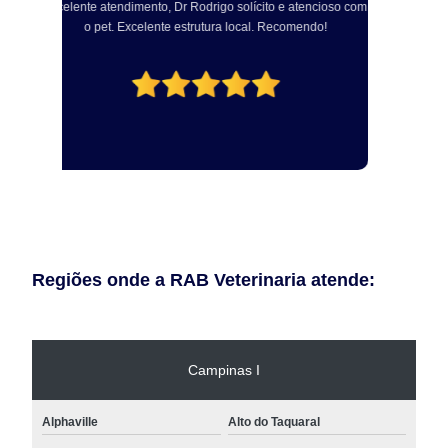
om
profissional. Centro cirúrgico bem equipado e com vários
a
aparelhos modernos para realização dos procedimento
odontológicos!
Regiões onde a RAB Veterinaria atende:
Campinas I
Alphaville
Alto do Taquaral