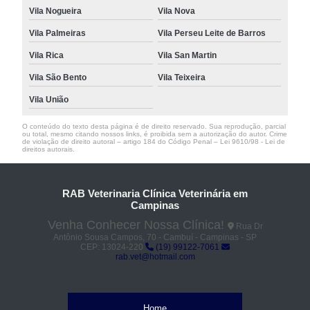
Vila Nogueira
Vila Nova
Vila Palmeiras
Vila Perseu Leite de Barros
Vila Rica
Vila San Martin
Vila São Bento
Vila Teixeira
Vila União
O conteúdo do texto desta página é de direito reservado. Sua reprodução, parcial
ou total, mesmo citando nossos links, é proibida sem a autorização do autor. Crime
de violação de direito autoral – artigo 184 do Código Penal –
Lei 9610/98 - Lei de
direitos autorais
.
RAB Veterinaria Clínica Veterinária em
Campinas
Venha Conhecer Nossa Clínica!
Rua Dr
Antônio Sousa Campos, 70 - Cambuí - Campinas - SP
CEP: 13024-220
(19) 99122-7061
rab.vet@hotmail.com
Home