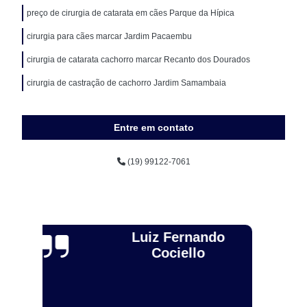
preço de cirurgia de catarata em cães Parque da Hípica
cirurgia para cães marcar Jardim Pacaembu
cirurgia de catarata cachorro marcar Recanto dos Dourados
cirurgia de castração de cachorro Jardim Samambaia
Entre em contato
(19) 99122-7061
Alexandre Toebe
Gadelha
Excelente, sou médico veterinário e levei ainda dog para
R
fazer procedimento com Dr Rodrigo. Muito atencioso e