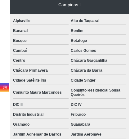
Campinas I
Alphaville
Alto do Taquaral
Bananal
Bonfim
Bosque
Botafogo
Cambuí
Carlos Gomes
Centro
Chácara Gargantilha
Chácara Primavera
Chácara da Barra
Cidade Satélite Íris
Cidade Singer
Conjunto Residencial Sousa
Conjunto Mauro Marcondes
Queirós
DIC III
DIC IV
Distrito Industrial
Friburgo
Gramado
Guanabara
Jardim Adhemar de Barros
Jardim Aeronave