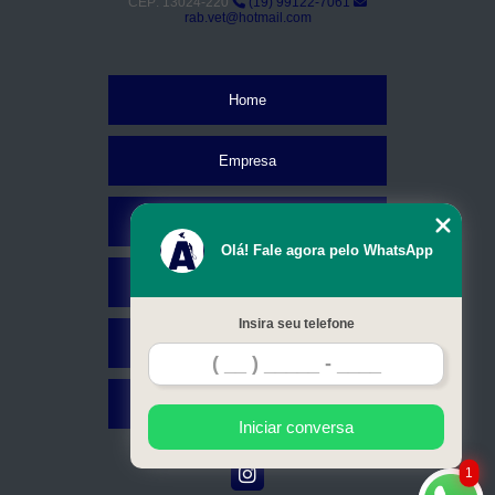
CEP: 13024-220
(19) 99122-7061
rab.vet@hotmail.com
Home
Empresa
Missão
Olá! Fale agora pelo WhatsApp
Serviços
Insira seu telefone
Contato
Mapa do site
Iniciar conversa
1