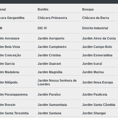
anal
Bonfim
Bosque
cara Gargantilha
Chácara Primavera
Chácara da Barra
II
DIC IV
Distrito Industrial
dim Aeronave
Jardim Aeroporto
Jardim Aires da Costa
im Bela Vista
Jardim Campineiro
Jardim Campo Belo
dim Conceição
Jardim Cristina
Jardim Esmeraldina
dim Garcia
Jardim Guarani
Jardim Icaraí
dim Madalena
Jardim Magnólia
Jardim Marisa
Jardim Nossa Senhora de
im Nilópolis
Jardim Nova Europa
Lourdes
dim Paranapanema
Jardim Paraíso
Jardim Pauliceia
dim Rossin
Jardim Samambaia
Jardim Santa Cândida
im Santa Terezinha
Jardim Santana
Jardim Shangai