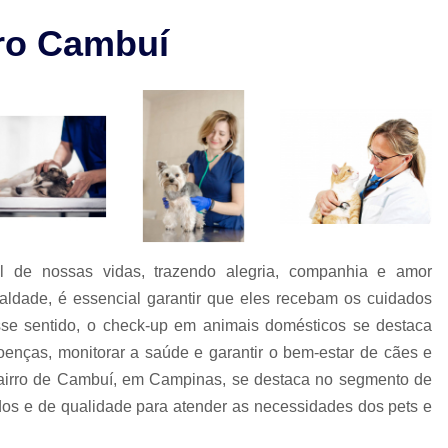
Check-up Veterinário São Paulo
ro Cambuí
Cirurgia em Animais Campinas
Cirurgia em Animais São Paulo
Cirurgia Ortopédica em Cachorro
Cirurgia Ortopédica Veterinária
Cirurgia para Cachorros de Peq
Cirurgia de Castração de Cachorr
Cirurgia de Catarata em Cachorr
l de nossas vidas, trazendo alegria, companhia e amor
Cirurgia de Catarata para Cachorr
lealdade, é essencial garantir que eles recebam os cuidados
Cirurgia em Cachorro Idoso
Cirurgia Lux
se sentido, o check-up em animais domésticos se destaca
enças, monitorar a saúde e garantir o bem-estar de cães e
Cirurgia para Cachorro Campinas
Cirurgia
bairro de Cambuí, em Campinas, se destaca no segmento de
Clínica 24 Horas Veterinária
Clínica 
zados e de qualidade para atender as necessidades dos pets e
Clínica Veterinária Campinas
Clínic