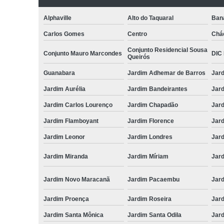
Alphaville
Alto do Taquaral
Ban
Carlos Gomes
Centro
Chá
Conjunto Residencial Sousa
Conjunto Mauro Marcondes
DIC I
Queirós
Guanabara
Jardim Adhemar de Barros
Jar
Jardim Aurélia
Jardim Bandeirantes
Jard
Jardim Carlos Lourenço
Jardim Chapadão
Jar
Jardim Flamboyant
Jardim Florence
Jar
Jardim Leonor
Jardim Londres
Jar
Jardim Miranda
Jardim Míriam
Jard
Jardim Novo Maracanã
Jardim Pacaembu
Jar
Jardim Proença
Jardim Roseira
Jar
Jardim Santa Mônica
Jardim Santa Odila
Jard