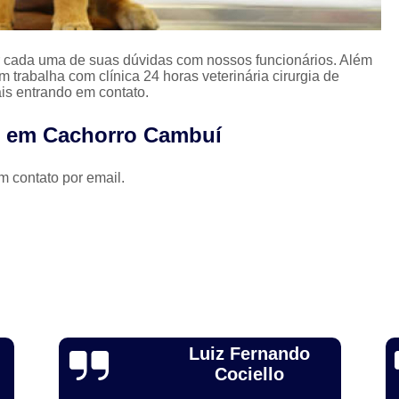
Limpeza Tártaro São Paulo
Odon
Odonto para Cães e Gatos
Odonto par
er cada uma de suas dúvidas com nossos funcionários. Além
trabalha com clínica 24 horas veterinária cirurgia de
Odonto Veterinário
Odontologia A
is entrando em contato.
Odontologia Animal São Paulo
Odo
p em Cachorro Cambuí
Odontologia Veterinária
Odo
m contato por email.
Odontologia para Animais Exóticos
Odontologia para Cachorros
Od
Odontologia para Cachorros e Gatos
Odontologia para Coelhos
Odontologia para Porquinho da í
Odontologia Veterinária para C
Alexandre Toebe
Odontologia para Animais de Estimação
Gadelha
Odontologia para Cachorro Campinas