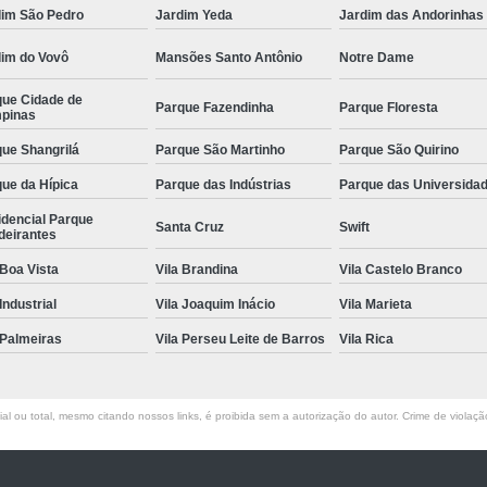
dim São Pedro
Jardim Yeda
Jardim das Andorinhas
dim do Vovô
Mansões Santo Antônio
Notre Dame
que Cidade de
Parque Fazendinha
Parque Floresta
pinas
ue Shangrilá
Parque São Martinho
Parque São Quirino
ue da Hípica
Parque das Indústrias
Parque das Universida
idencial Parque
Santa Cruz
Swift
deirantes
 Boa Vista
Vila Brandina
Vila Castelo Branco
 Industrial
Vila Joaquim Inácio
Vila Marieta
 Palmeiras
Vila Perseu Leite de Barros
Vila Rica
l ou total, mesmo citando nossos links, é proibida sem a autorização do autor. Crime de violaçã