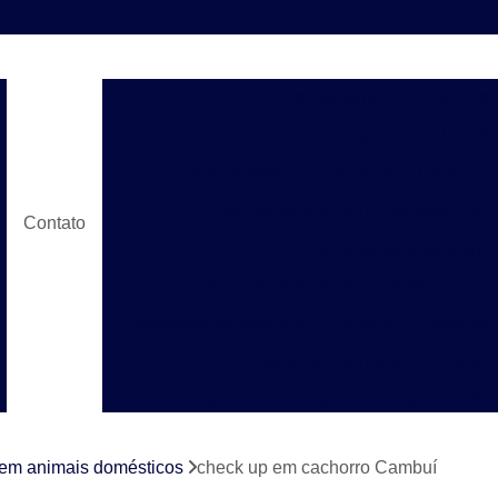
Atendimento a Domicílio p
Atendimento a Domicílio para Animais Domés
Atendimento a Domicílio para Cães e G
Atendimento a Domicílio para Pet
Contato
Atendimento Veterinário
Atendimento Veterinário a Domicílio para
Atendimento Veterinário Domicílio Campinas
Check Up Cachorro
Check U
Check Up em Animais Domésticos
Ch
Check Up para Gato
Check-up Veter
 em animais domésticos
check up em cachorro Cambuí
Check-up Veterinário em Cachorr