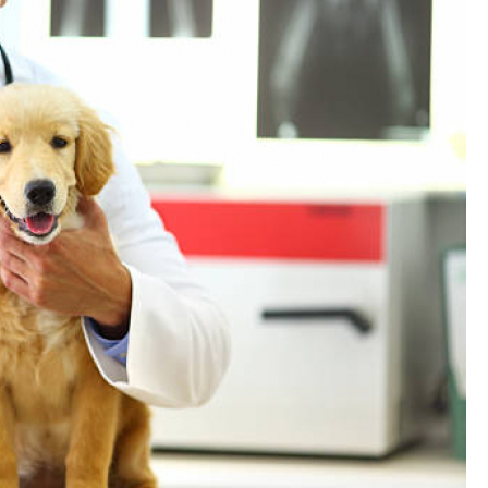
Exames Laboratoriais para P
Exame Cardiograma para Anima
Exame de Sangue para Gato
Exame de Sa
Exame de Ultrassom para Gato
Ex
Exame para Animais
Exame para Animai
Exame para Cachorro
Exames Laborat
Laserterapia para Animais
La
Laserterapia para Animais Pequenos
Laser
Laserterapia para Cães e G
Laserterapia para Gatos e Cachorros
La
Laserterapia Pet São Paulo
Limpeza de T
Limpeza de Tártaro Canino
Limpeza de Tár
Limpeza de Tártaro em Cães
Limpeza de Tá
Limpeza Dentária Canina
Limpeza