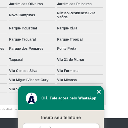
Jardim das Oliveiras
Jardim das Paineiras
Núcleo Residencial Vila
Nova Campinas
Vitória
Parque Industrial
Parque Itália
Parque Taquaral
Parque Tropical
des
Parque dos Pomares
Ponte Preta
Taquaral
Vila 31 de Março
Vila Costa e Silva
Vila Formosa
Vila Miguel Vicente Cury
Vila Mimosa
Vila San Martin
Vila São Bento
Olá! Fale agora pelo WhatsApp
o de direito autoral – artigo 184 do Código Penal –
Lei 9610/98 - Lei de direitos
Insira seu telefone