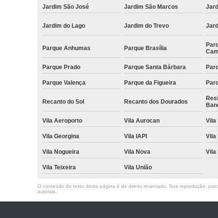
Jardim São José
Jardim São Marcos
Jar
Jardim do Lago
Jardim do Trevo
Jar
Par
Parque Anhumas
Parque Brasília
Cam
Parque Prado
Parque Santa Bárbara
Parq
Parque Valença
Parque da Figueira
Parq
Res
Recanto do Sol
Recanto dos Dourados
Ban
Vila Aeroporto
Vila Aurocan
Vila
Vila Georgina
Vila IAPI
Vila
Vila Nogueira
Vila Nova
Vila
Vila Teixeira
Vila União
O conteúdo do texto desta página é de direito reservado. Sua reprodução, parcia
autorais
.