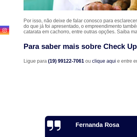
Por isso, não deixe de falar conosco para esclarec
do que já foi apresentado, o empreendimento também 
catarata em cachorro, entre outras opções. Saiba ma
Para saber mais sobre Check U
Ligue para
(19) 99122-7061
ou
clique aqui
e entre e
Luiz Fernando
osa
Cociello