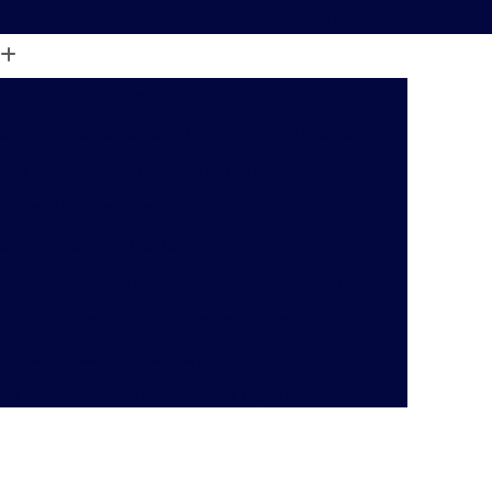
(19) 99122-7061
ara Animais de Pequeno Porte
ticos
Atendimento a Domicílio para Cachorro
atos
Atendimento a Domicílio para Gato
Atendimento Veterinário a Domicílio
 a Domicílio para Cachorros
 Gatos
Atendimento Veterinário Domicílio
Atendimento Veterinário Domicílio São Paulo
p Cachorros
Check Up Canino
eck Up em Cachorro
Check Up em Gatos
inário
Check-up Veterinário Campinas
o
Check-up Veterinário para Gatos