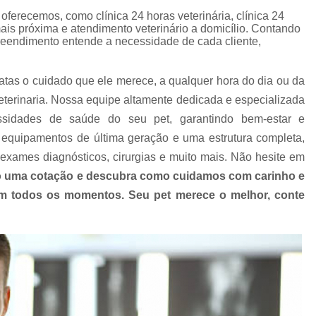
Clínica Veterinária com Atendimento Resid
ferecemos, como clínica 24 horas veterinária, clínica 24
mais próxima e atendimento veterinário a domicílio. Contando
Clínica Veterinária Mais Próxima
Clínica V
preendimento entende a necessidade de cada cliente,
Clínica Veterinária Próximo a Mim
Clínica
Consulta para Cachorro
Consulta Veterin
atas o cuidado que ele merece, a qualquer hora do dia ou da
terinaria. Nossa equipe altamente dedicada e especializada
Consulta Veterinária Dermatológica para C
ssidades de saúde do seu pet, garantindo bem-estar e
Consulta Veterinária para Animais de Est
equipamentos de última geração e uma estrutura completa,
Consulta Veterinária para Cachorr
exames diagnósticos, cirurgias e muito mais. Não hesite em
Consulta Veterinária para Gatos
 uma cotação e descubra como cuidamos com carinho e
 em todos os momentos. Seu pet merece o melhor, conte
Exames Laboratoriais Animai
Exames Laboratoriais para Animais Peq
Exames Laboratoriais para Cachorro
Ex
Exames Laboratoriais para Cachorro São Paulo
Exames Laboratoriais para Cães e Ga