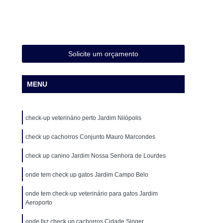
Cirurgia Animal
Cirurgia em Animais
Cirurgia em Animais de Grande Porte
Cirurgia em Pequenos Animais
Solicite um orçamento
Cirurgia Ortopédica para Cachorro
Cirurgia para Animais de Médio Porte
MENU
ueno Porte
Cirurgia para Gatos
o
Cirurgia de Castração de Cadela
check-up veterinário perto Jardim Nilópolis
o
Cirurgia de Catarata em Cães
check up cachorros Conjunto Mauro Marcondes
o
Cirurgia de Patela em Cachorro
check up canino Jardim Nossa Senhora de Lourdes
ação de Patela Cães
Cirurgia para Cachorro
onde tem check up gatos Jardim Campo Belo
 para Cachorro São Paulo
Cirurgia para Cães
Veterinária
Clínica Veterinária 24 Horas
onde tem check-up veterinário para gatos Jardim
Aeroporto
a Veterinária com Atendimento a Domicílio
onde faz check up cachorros Cidade Singer