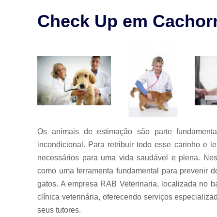
para animais
Check Up em Cachor
Exames para
animais
Laserterapia
para pet
Limpeza de
tártaro
Odontologia
para animais
Odontologia
para animais
Os animais de estimação são parte fundamenta
de estimação
incondicional. Para retribuir todo esse carinho e 
Odontologia
necessários para uma vida saudável e plena. Nes
para pet
como uma ferramenta fundamental para prevenir do
Ozonioterapia
gatos. A empresa RAB Veterinaria, localizada no 
animal
clínica veterinária, oferecendo serviços especiali
Veterinários
seus tutores.