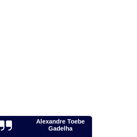
to para Animais
Odonto para Cães
a Gatos
Odonto Pet
Odonto Veterinária
nimal
Odontologia Animal Campinas
ntologia para Cachorros de Médio Porte
ntologia para Animais Domésticos
Odontologia para Animais Silvestres
ontologia para Cachorros Campinas
Odontologia para Cachorros São Paulo
Odontologia para Gatos e Cães
ndia
Odontologia para Roedores
achorros
Odonto para Cachorro
 Silvestres
Odontologia para Cachorro
Leticia Zague
Odontologia para Cachorro São Paulo